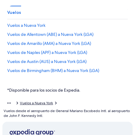
Vuelos
Vuelos a Nueva York
Vuelos de Allentown (ABE) a Nueva York (LGA)
Vuelos de Amarillo (AMA) a Nueva York (LGA)
Vuelos de Naples (APF) a Nueva York (LGA)
Vuelos de Austin (AUS) a Nueva York (LGA)
Vuelos de Birmingham (BHM) a Nueva York (LGA)
Vuelos de Aeropuerto Internacional de Bogotá-El Dorado
(BOG) a Nueva York (LGA)
*Disponible para los socios de Expedia.
Vuelos de Aguadilla (BQN) a Nueva York (LGA)
Vuelos de Brownsville (BRO) a Nueva York (LGA)
Vuelos a Nueva York
Vuelos desde el aeropuerto de General Mariano Escobedo Intl. al aeropuerto
Vuelos de Buffalo (BUF) a Nueva York (LGA)
de John F. Kennedy Intl.
Vuelos de Baltimore (BWI) a Nueva York (LGA)
Vuelos de Chattanooga (CHA) a Nueva York (LGA)