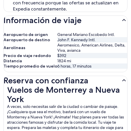
con frecuencia porque las ofertas se actualizan en
Expedia constantemente.
Información de viaje
Aeropuerto de origen
General Mariano Escobedo Intl.
Aeropuerto de destino
John F. Kennedy Intl.
Aeromexico, American Airlines, Delta,
Aerolíneas
Viva, avianca
Precio de viaje redondo
$392
Distancia
1824
mi
Tiempo promedio de vuelo
6 horas, 17 minutos
Reserva con confianza
Vuelos de Monterrey a Nueva York
Vuelos de Monterrey a Nueva
York
A veces, solo necesitas salir de la ciudad o cambiar de paisaje.
¡Cualquiera que sea el motivo, bastará con un vuelo de
Monterrey a Nueva York! ¡Anímate! Haz planes para ver todas las
atracciones famosas y disfrutar de la comida local. Tu viaje te
espera. Prepara las maletas y completa tu itinerario de viaje para