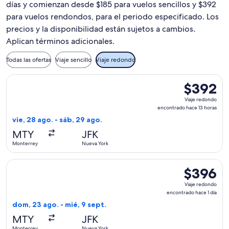
días y comienzan desde $185 para vuelos sencillos y $392
para vuelos rendondos, para el periodo especificado. Los
precios y la disponibilidad están sujetos a cambios.
Aplican términos adicionales.
Todas las ofertas
Viaje sencillo
Viaje redondo
Seleccionar vuelo de Aeromexico, con salida el vie, 28 ago.
$392
$392
Viaje
Viaje redondo
redondo,
encontrado hace 13 horas
encontrado
vie, 28 ago. - sáb, 29 ago.
hace
MTY
JFK
13
Monterrey
Nueva York
horas
Seleccionar vuelo de Viva, con salida el dom, 23 ago. desde
$396
$396
Viaje
Viaje redondo
redondo,
encontrado hace 1 día
encontrado
dom, 23 ago. - mié, 9 sept.
hace
MTY
JFK
1
Monterrey
Nueva York