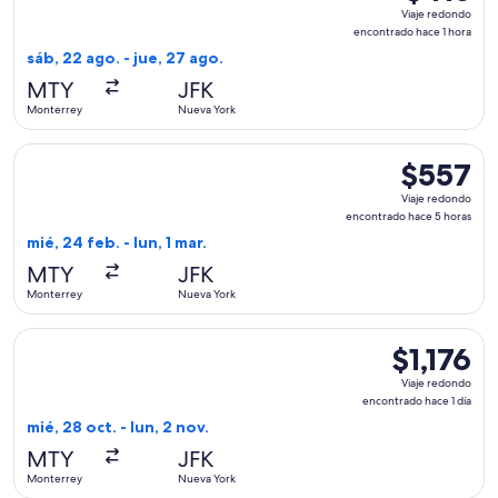
Viaje
Viaje redondo
redondo,
encontrado hace 1 hora
encontrado
sáb, 22 ago. - jue, 27 ago.
hace
MTY
JFK
1
Monterrey
Nueva York
hora
Seleccionar vuelo de Delta, con salida el mié, 24 feb. desde
$557
$557
Viaje
Viaje redondo
redondo,
encontrado hace 5 horas
encontrado
mié, 24 feb. - lun, 1 mar.
hace
MTY
JFK
5
Monterrey
Nueva York
horas
Seleccionar vuelo de avianca, con salida el mié, 28 oct. desd
$1,176
$1,176
Viaje
Viaje redondo
redondo,
encontrado hace 1 día
encontrado
mié, 28 oct. - lun, 2 nov.
hace
MTY
JFK
1
Monterrey
Nueva York
día