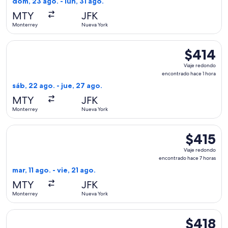
dom, 23 ago. - lun, 31 ago.
hace
MTY
JFK
1
Monterrey
Nueva York
día
Seleccionar vuelo de American Airlines, con salida el sáb, 2
$414
$414
Viaje
Viaje redondo
redondo,
encontrado hace 1 hora
encontrado
sáb, 22 ago. - jue, 27 ago.
hace
MTY
JFK
1
Monterrey
Nueva York
hora
Seleccionar vuelo de Viva, con salida el mar, 11 ago. desde 
$415
$415
Viaje
Viaje redondo
redondo,
encontrado hace 7 horas
encontrado
mar, 11 ago. - vie, 21 ago.
hace
MTY
JFK
7
Monterrey
Nueva York
horas
Seleccionar vuelo de American Airlines, con salida el sáb, 2
$418
$418