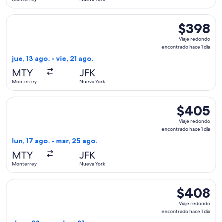
día
Seleccionar vuelo de Viva, con salida el jue, 13 ago. desde 
$398
$398
Viaje
Viaje redondo
redondo,
encontrado hace 1 día
encontrado
jue, 13 ago. - vie, 21 ago.
hace
MTY
JFK
1
Monterrey
Nueva York
día
Seleccionar vuelo de Viva, con salida el lun, 17 ago. desde 
$405
$405
Viaje
Viaje redondo
redondo,
encontrado hace 1 día
encontrado
lun, 17 ago. - mar, 25 ago.
hace
MTY
JFK
1
Monterrey
Nueva York
día
Seleccionar vuelo de Viva, con salida el dom, 23 ago. desde
$408
$408
Viaje
Viaje redondo
redondo,
encontrado hace 1 día
encontrado