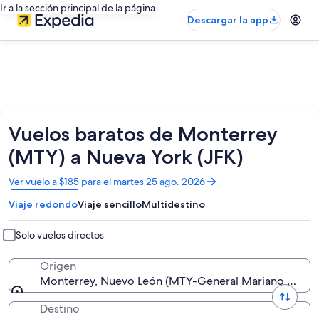
Ir a la sección principal de la página
Descargar la app
Vuelos baratos de Monterrey
(MTY) a Nueva York (JFK)
Se
Ver vuelo a $185 para el martes 25 ago. 2026
abrirá
Viaje redondo
Viaje sencillo
Multidestino
en
una
nueva
Solo vuelos directos
ventana
Origen
Monterrey, Nuevo León (MTY-General Mariano Escobe
Destino