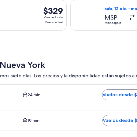
hace
es, con salida el mié, 9 dic. desde Minneapolis hacia Nueva Yor
Seleccionar vuel
5
$329
$329
sáb, 12 dic. - ma
horas
Viaje
MSP
Viaje redondo
redondo,
Precio actual
Minneapolis
Precio
actual
 Nueva York
mos siete días. Los precios y la disponibilidad están sujetos a
edy JFK. El tiempo promedio del trayecto en auto al centro e
Vuelos desde 
24 min
 Opción más barata disponible. El tiempo promedio del trayect
Vuelos desde 
19 min