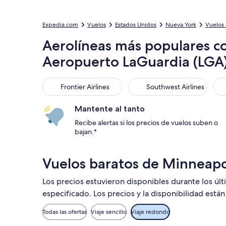
Expedia.com
Vuelos
Estados Unidos
Nueva York
Vuelos 
Aerolíneas más populares co
Aeropuerto LaGuardia (LGA
Frontier Airlines
Southwest Airlines
Del
Frontier Airlines
Southwest Airlines
Mantente al tanto
Recibe alertas si los precios de vuelos suben o
bajan.*
Vuelos baratos de Minneapo
Los precios estuvieron disponibles durante los úl
especificado. Los precios y la disponibilidad está
Todas las ofertas
Viaje sencillo
Viaje redondo