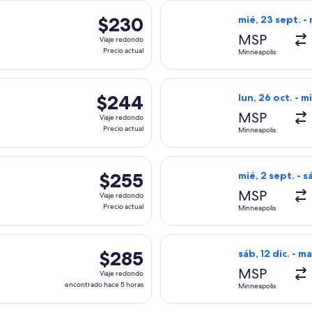
s, con salida el mié, 7 oct. desde Minneapolis hacia Nueva York
Seleccionar vuel
$230
$230
mié, 23 sept. - 
Viaje
MSP
Viaje redondo
redondo,
Precio actual
Minneapolis
Precio
actual
s, con salida el mié, 2 sept. desde Minneapolis hacia Nueva Yor
Seleccionar vuel
$244
$244
lun, 26 oct. - m
Viaje
MSP
Viaje redondo
redondo,
Precio actual
Minneapolis
Precio
actual
s, con salida el mar, 13 oct. desde Minneapolis hacia Nueva Yor
Seleccionar vuel
$255
$255
mié, 2 sept. - s
Viaje
MSP
Viaje redondo
redondo,
Precio actual
Minneapolis
Precio
actual
nes, con salida el vie, 18 sept. desde Minneapolis hacia Nueva
Seleccionar vuel
$285
$285
sáb, 12 dic. - ma
Viaje
MSP
Viaje redondo
redondo,
encontrado hace 5 horas
Minneapolis
encontrado