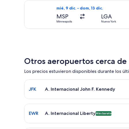
Seleccionar vuelo de American Airlin
mié, 9 dic. - dom, 13 dic.
MSP
LGA
Minneapolis
Nueva York
Otros aeropuertos cerca de
Los precios estuvieron disponibles durante los últi
Seleccionar vuelo a A. Internacional John F. Kenn
JFK
A. Internacional John F. Kennedy
Seleccionar vuelo a A. Internacional Liberty EWR.
EWR
A. Internacional Liberty
Más barato