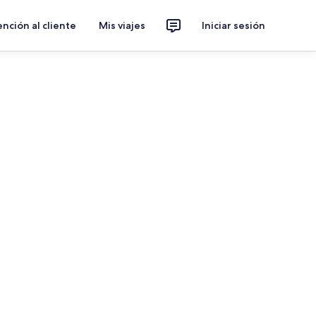
nción al cliente
Mis viajes
Iniciar sesión