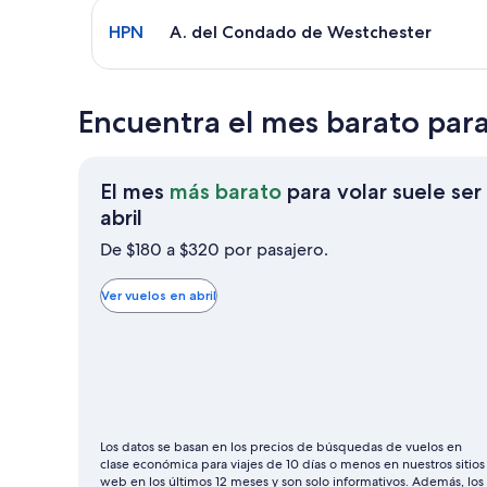
Seleccionar vuelo a A. del Condado de Westcheste
HPN
A. del Condado de Westchester
Encuentra el mes barato par
El mes
más barato
para volar suele ser
El
abril
mes
De $180 a $320 por pasajero.
más
barato
Ver vuelos en abril
para
volar
suele
ser
abril
Los datos se basan en los precios de búsquedas de vuelos en
clase económica para viajes de 10 días o menos en nuestros sitios
web en los últimos 12 meses y son solo informativos. Además, los