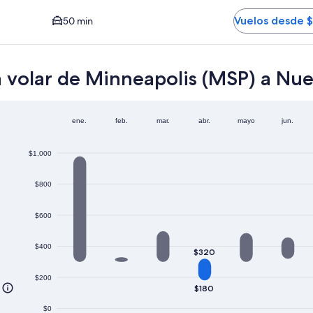
r HPN. El tiempo promedio del trayecto en auto al centro es
Vuelos desde 
50 min
a volar de Minneapolis (MSP) a Nue
ene.
feb.
mar.
abr.
mayo
jun.
$1,000
$800
$600
$400
$320
$200
$180
$0