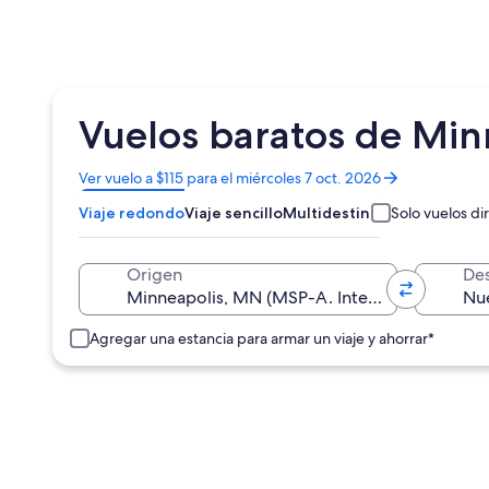
Vuelos baratos de Min
Se
Ver vuelo a $115 para el miércoles 7 oct. 2026
abrirá
Viaje redondo
Viaje sencillo
Multidestino
Solo vuelos di
en
una
nueva
Origen
Des
ventana
Agregar una estancia para armar un viaje y ahorrar*