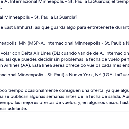
de A. Internacional Minneapolis - St. Paul a LaGuardia; el tie
.
al Minneapolis - St. Paul a LaGuardia?
 East Elmhurst, así que guarda algo para entretenerte durante
neapolis, MN (MSP-A. Internacional Minneapolis - St. Paul) a
volar con Delta Air Lines (DL) cuando van de de A. Internacion
es, así que puedes decidir sin problemas la fecha de vuelo pe
 Airlines (AA). Esta línea aérea ofrece 56 vuelos cada mes en
acional Minneapolis - St. Paul) a Nueva York, NY (LGA-LaGuar
oco tiempo ocasionalmente consiguen una oferta, ya que algu
dia se publican algunas semanas antes de la fecha de salida. 
tiempo las mejores ofertas de vuelos, y, en algunos casos, ha
 más adelante.