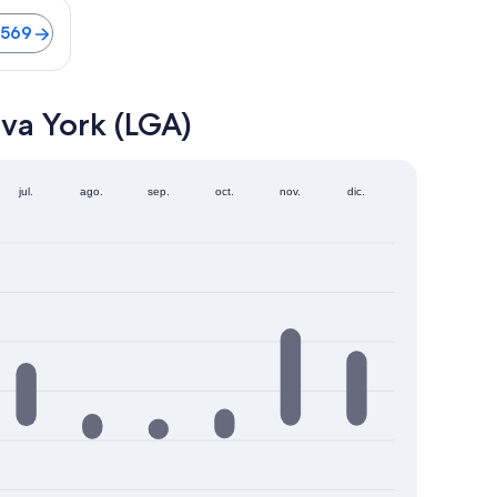
 de 50 minutos. Vuelos desde $569
$569
va York (LGA)
jul.
ago.
sep.
oct.
nov.
dic.