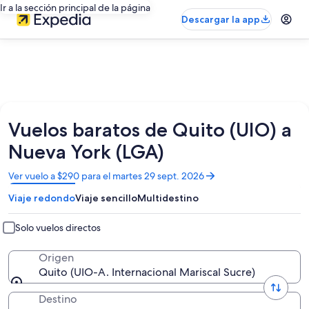
Ir a la sección principal de la página
Descargar la app
Vuelos baratos de Quito (UIO) a
Nueva York (LGA)
Se
Ver vuelo a $290 para el martes 29 sept. 2026
abrirá
Viaje redondo
Viaje sencillo
Multidestino
en
una
nueva
Solo vuelos directos
ventana
Origen
Quito (UIO-A. Internacional Mariscal Sucre)
Destino