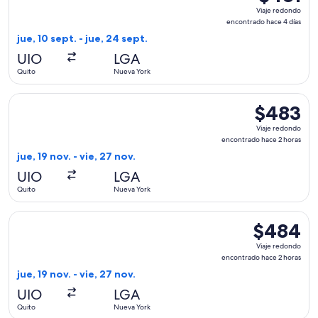
Viaje
Viaje redondo
redondo,
encontrado hace 4 días
encontrado
jue, 10 sept. - jue, 24 sept.
hace
UIO
LGA
4
Quito
Nueva York
días
Seleccionar vuelo de Delta, con salida el jue, 19 nov. desde
$483
$483
Viaje
Viaje redondo
redondo,
encontrado hace 2 horas
encontrado
jue, 19 nov. - vie, 27 nov.
hace
UIO
LGA
2
Quito
Nueva York
horas
Seleccionar vuelo de American Airlines, con salida el jue, 1
$484
$484
Viaje
Viaje redondo
redondo,
encontrado hace 2 horas
encontrado
jue, 19 nov. - vie, 27 nov.
hace
UIO
LGA
2
Quito
Nueva York
horas