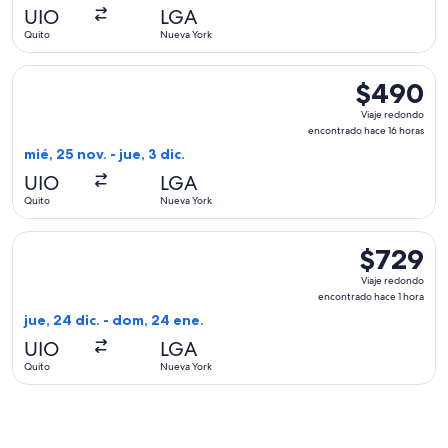
hace
UIO
LGA
2
Quito
Nueva York
horas
Seleccionar vuelo de American Airlines, con salida el mié, 2
$490
$490
Viaje
Viaje redondo
redondo,
encontrado hace 16 horas
encontrado
mié, 25 nov. - jue, 3 dic.
hace
UIO
LGA
16
Quito
Nueva York
horas
Seleccionar vuelo de Air Canada, con salida el jue, 24 dic. 
$729
$729
Viaje
Viaje redondo
redondo,
encontrado hace 1 hora
encontrado
jue, 24 dic. - dom, 24 ene.
hace
UIO
LGA
1
Quito
Nueva York
hora