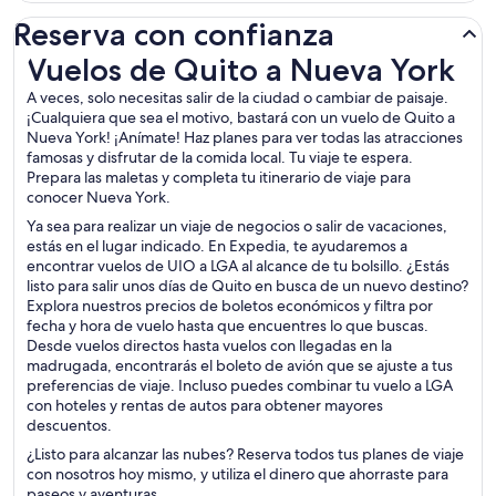
Reserva con confianza
Vuelos de Quito a Nueva York
Vuelos de Quito a Nueva York
A veces, solo necesitas salir de la ciudad o cambiar de paisaje.
¡Cualquiera que sea el motivo, bastará con un vuelo de Quito a
Nueva York! ¡Anímate! Haz planes para ver todas las atracciones
famosas y disfrutar de la comida local. Tu viaje te espera.
Prepara las maletas y completa tu itinerario de viaje para
conocer Nueva York.
Ya sea para realizar un viaje de negocios o salir de vacaciones,
estás en el lugar indicado. En Expedia, te ayudaremos a
encontrar vuelos de UIO a LGA al alcance de tu bolsillo. ¿Estás
listo para salir unos días de Quito en busca de un nuevo destino?
Explora nuestros precios de boletos económicos y filtra por
fecha y hora de vuelo hasta que encuentres lo que buscas.
Desde vuelos directos hasta vuelos con llegadas en la
madrugada, encontrarás el boleto de avión que se ajuste a tus
preferencias de viaje. Incluso puedes combinar tu vuelo a LGA
con hoteles y rentas de autos para obtener mayores
descuentos.
¿Listo para alcanzar las nubes? Reserva todos tus planes de viaje
con nosotros hoy mismo, y utiliza el dinero que ahorraste para
paseos y aventuras.