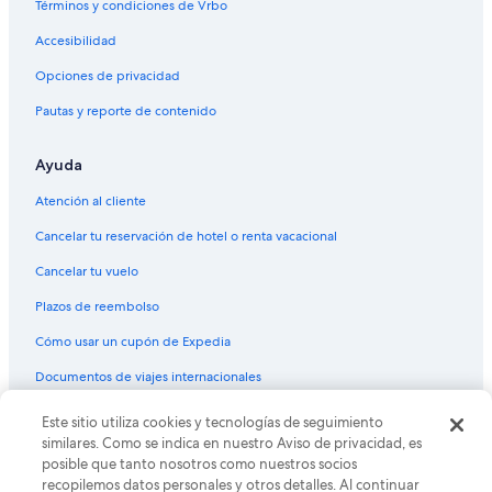
Términos y condiciones de Vrbo
Vuelos de Lima (LIM) a Nueva York (JFK)
Accesibilidad
Vuelos de Laredo (LRD) a Nueva York (JFK)
Vuelos de Aeropuerto de Madrid-Adolfo Suárez Madrid Barajas
Opciones de privacidad
(MAD) a Nueva York (JFK)
Pautas y reporte de contenido
Vuelos de Midland (MAF) a Nueva York (JFK)
Vuelos de Kansas City (MCI) a Nueva York (JFK)
Ayuda
Vuelos de Orlando (MCO) a Nueva York (JFK)
Atención al cliente
Vuelos de Memphis (MEM) a Nueva York (JFK)
Cancelar tu reservación de hotel o renta vacacional
Vuelos de Ciudad de México (MEX) a Nueva York (JFK)
Cancelar tu vuelo
Vuelos de Managua (MGA) a Nueva York (JFK)
Plazos de reembolso
Vuelos de Miami (MIA) a Nueva York (JFK)
Cómo usar un cupón de Expedia
Vuelos de Milwaukee (MKE) a Nueva York (JFK)
Documentos de viajes internacionales
Vuelos de Nueva Orleans (MSY) a Nueva York (JFK)
Este sitio utiliza cookies y tecnologías de seguimiento
© 2026 Expedia, Inc., una empresa de Expedia Group. Todos los
Vuelos de Monterrey (MTY) a Nueva York (JFK)
derechos reservados. Expedia y el logo de Expedia son marcas
similares. Como se indica en nuestro Aviso de privacidad, es
registradas o marcas comerciales de Expedia, Inc. CST# 2029030-50.
Vuelos de Montevideo (MVD) a Nueva York (JFK)
posible que tanto nosotros como nuestros socios
recopilemos datos personales y otros detalles. Al continuar