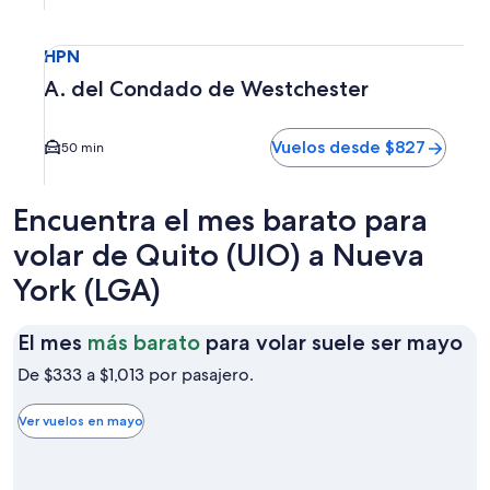
Seleccionar vuelo a A. del Condado de Westchester HPN. E
HPN
A. del Condado de Westchester
Vuelos desde $827
50 min
Encuentra el mes barato para
volar de Quito (UIO) a Nueva
York (LGA)
El
El mes
más barato
para volar suele ser mayo
me
De $333 a $1,013 por pasajero.
má
ba
Ver vuelos en mayo
pa
vo