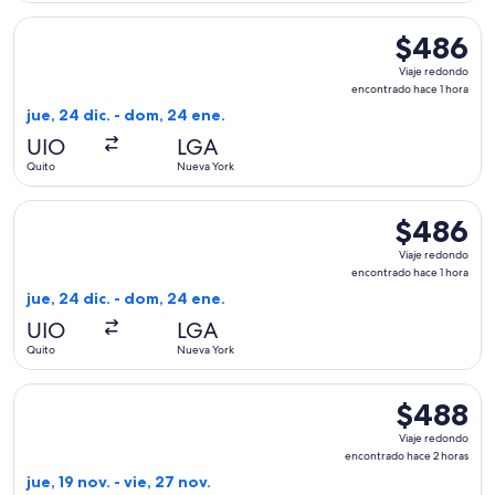
Seleccionar vuelo de LATAM Airlines Group, con salida el ju
$486
$486
Viaje
Viaje redondo
redondo,
encontrado hace 1 hora
encontrado
jue, 24 dic. - dom, 24 ene.
hace
UIO
LGA
1
Quito
Nueva York
hora
Seleccionar vuelo de United, con salida el jue, 24 dic. desd
$486
$486
Viaje
Viaje redondo
redondo,
encontrado hace 1 hora
encontrado
jue, 24 dic. - dom, 24 ene.
hace
UIO
LGA
1
Quito
Nueva York
hora
Seleccionar vuelo de American Airlines, con salida el jue, 1
$488
$488
Viaje
Viaje redondo
redondo,
encontrado hace 2 horas
encontrado
jue, 19 nov. - vie, 27 nov.