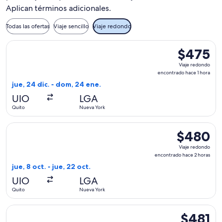
Aplican términos adicionales.
Todas las ofertas
Viaje sencillo
Viaje redondo
Seleccionar vuelo de Delta, con salida el jue, 24 dic. desde
$475
$475
Viaje
Viaje redondo
redondo,
encontrado hace 1 hora
encontrado
jue, 24 dic. - dom, 24 ene.
hace
UIO
LGA
1
Quito
Nueva York
hora
Seleccionar vuelo de Delta, con salida el jue, 8 oct. desde 
$480
$480
Viaje
Viaje redondo
redondo,
encontrado hace 2 horas
encontrado
jue, 8 oct. - jue, 22 oct.
hace
UIO
LGA
2
Quito
Nueva York
horas
Seleccionar vuelo de Delta, con salida el jue, 10 sept. desde
$481
$481