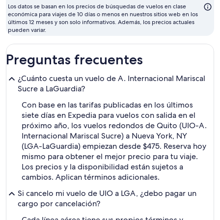
su
Los datos se basan en los precios de búsquedas de vuelos en clase
se
económica para viajes de 10 días o menos en nuestros sitios web en los
últimos 12 meses y son solo informativos. Además, los precios actuales
ma
pueden variar.
Preguntas frecuentes
¿Cuánto cuesta un vuelo de A. Internacional Mariscal
Sucre a LaGuardia?
Con base en las tarifas publicadas en los últimos
siete días en Expedia para vuelos con salida en el
próximo año, los vuelos redondos de Quito (UIO-A.
Internacional Mariscal Sucre) a Nueva York, NY
(LGA-LaGuardia) empiezan desde $475. Reserva hoy
mismo para obtener el mejor precio para tu viaje.
Los precios y la disponibilidad están sujetos a
cambios. Aplican términos adicionales.
Si cancelo mi vuelo de UIO a LGA, ¿debo pagar un
cargo por cancelación?
Cada línea aérea tiene sus propios términos y