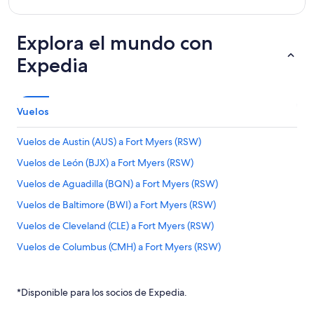
Explora el mundo con
Expedia
Vuelos
Vuelos de Austin (AUS) a Fort Myers (RSW)
Vuelos de León (BJX) a Fort Myers (RSW)
Vuelos de Aguadilla (BQN) a Fort Myers (RSW)
Vuelos de Baltimore (BWI) a Fort Myers (RSW)
Vuelos de Cleveland (CLE) a Fort Myers (RSW)
Vuelos de Columbus (CMH) a Fort Myers (RSW)
Vuelos de Dallas (DFW) a Fort Myers (RSW)
Vuelos de Detroit (DTW) a Fort Myers (RSW)
*Disponible para los socios de Expedia.
Vuelos de Houston (HOU) a Fort Myers (RSW)