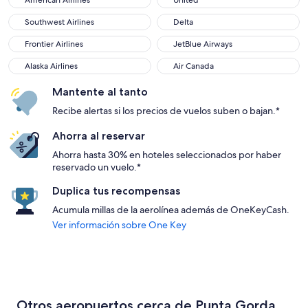
American Airlines
United
Southwest Airlines
Delta
Southwest Airlines
Delta
Frontier Airlines
JetBlue Airways
Frontier Airlines
JetBlue Airways
Alaska Airlines
Air Canada
Alaska Airlines
Air Canada
Mantente al tanto
Recibe alertas si los precios de vuelos suben o bajan.*
Ahorra al reservar
Ahorra hasta 30% en hoteles seleccionados por haber
reservado un vuelo.*
Duplica tus recompensas
Acumula millas de la aerolínea además de OneKeyCash.
Ver información sobre One Key
Otros aeropuertos cerca de Punta Gorda