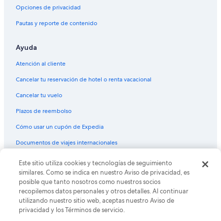
Vuelos de Sarasota (SRQ) a Venice (VNC)
Opciones de privacidad
Vuelos de Allentown (ABE) a Fort Myers (FMY)
Pautas y reporte de contenido
Vuelos de Aguascalientes (AGU) a Fort Myers (FMY)
Vuelos de Amarillo (AMA) a Fort Myers (FMY)
Ayuda
Vuelos de Austin (AUS) a Fort Myers (FMY)
Atención al cliente
Vuelos de Bridgeport (BDR) a Fort Myers (FMY)
Cancelar tu reservación de hotel o renta vacacional
Vuelos de Brownsville (BRO) a Fort Myers (FMY)
Cancelar tu vuelo
Vuelos de Baltimore (BWI) a Fort Myers (FMY)
Plazos de reembolso
Vuelos de Cali (CLO) a Fort Myers (FMY)
Cómo usar un cupón de Expedia
Vuelos de Columbus (CMH) a Fort Myers (FMY)
Documentos de viajes internacionales
Vuelos de Corpus Christi (CRP) a Fort Myers (FMY)
Este sitio utiliza cookies y tecnologías de seguimiento
© 2026 Expedia, Inc., una empresa de Expedia Group. Todos los
Vuelos de Cancún (CUN) a Fort Myers (FMY)
derechos reservados. Expedia y el logo de Expedia son marcas
similares. Como se indica en nuestro Aviso de privacidad, es
registradas o marcas comerciales de Expedia, Inc. CST# 2029030-50.
Vuelos de Denver (DEN) a Fort Myers (FMY)
posible que tanto nosotros como nuestros socios
recopilemos datos personales y otros detalles. Al continuar
Vuelos de Dallas (DFW) a Fort Myers (FMY)
utilizando nuestro sitio web, aceptas nuestro Aviso de
Vuelos de Todos los aeropuertos de Detroit (DTT) a Fort Myers
privacidad y los Términos de servicio.
(FMY)