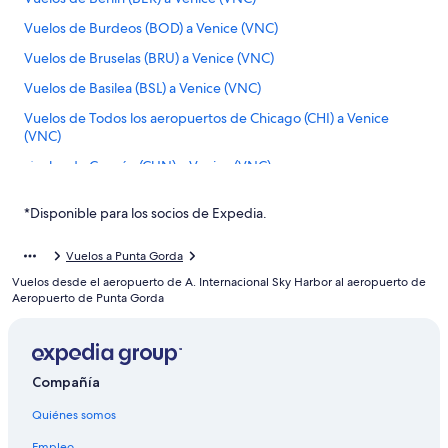
Vuelos de Burdeos (BOD) a Venice (VNC)
Vuelos de Bruselas (BRU) a Venice (VNC)
Vuelos de Basilea (BSL) a Venice (VNC)
Vuelos de Todos los aeropuertos de Chicago (CHI) a Venice
(VNC)
Vuelos de Cancún (CUN) a Venice (VNC)
Vuelos de Kassel (KSF) a Venice (VNC)
*Disponible para los socios de Expedia.
Vuelos de Kansas City (MCI) a Venice (VNC)
Vuelos de Orlando (MCO) a Venice (VNC)
Vuelos a Punta Gorda
Vuelos desde el aeropuerto de A. Internacional Sky Harbor al aeropuerto de
Vuelos de Sarasota (SRQ) a Venice (VNC)
Aeropuerto de Punta Gorda
Vuelos de Austin (AUS) a Fort Myers (RSW)
Vuelos de León (BJX) a Fort Myers (RSW)
Vuelos de Aguadilla (BQN) a Fort Myers (RSW)
Compañía
Vuelos de Baltimore (BWI) a Fort Myers (RSW)
Quiénes somos
Vuelos de Cleveland (CLE) a Fort Myers (RSW)
Empleo