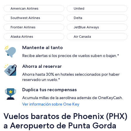
American Airlines
United
American Airlines
United
Southwest Airlines
Delta
Southwest Airlines
Delta
Frontier Airlines
JetBlue Airways
Frontier Airlines
JetBlue Airways
Alaska Airlines
Air Canada
Alaska Airlines
Air Canada
Mantente al tanto
Recibe alertas si los precios de vuelos suben o bajan.*
Ahorra al reservar
Ahorra hasta 30% en hoteles seleccionados por haber
reservado un vuelo.*
Duplica tus recompensas
Acumula millas de la aerolínea además de OneKeyCash.
Ver información sobre One Key
Vuelos baratos de Phoenix (PHX)
a Aeropuerto de Punta Gorda