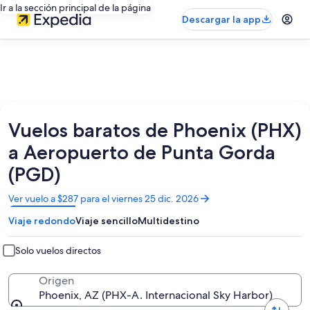
Ir a la sección principal de la página
Descargar la app
Vuelos baratos de Phoenix (PHX)
a Aeropuerto de Punta Gorda
(PGD)
Se
Ver vuelo a $287 para el viernes 25 dic. 2026
abrirá
Viaje redondo
Viaje sencillo
Multidestino
en
una
nueva
Solo vuelos directos
ventana
Origen
Phoenix, AZ (PHX-A. Internacional Sky Harbor)