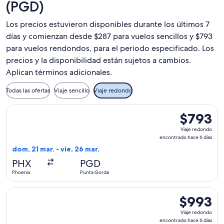
(PGD)
Los precios estuvieron disponibles durante los últimos 7
días y comienzan desde $287 para vuelos sencillos y $793
para vuelos rendondos, para el periodo especificado. Los
precios y la disponibilidad están sujetos a cambios.
Aplican términos adicionales.
Todas las ofertas
Viaje sencillo
Viaje redondo
Seleccionar vuelo de Sun Country Airlines, con salida el dom
$793
$793
Viaje
Viaje redondo
redondo,
encontrado hace 6 días
encontrado
dom, 21 mar. - vie, 26 mar.
hace
PHX
PGD
6
Phoenix
Punta Gorda
días
Seleccionar vuelo de Sun Country Airlines, con salida el dom
$993
$993
Viaje
Viaje redondo
redondo,
encontrado hace 6 días