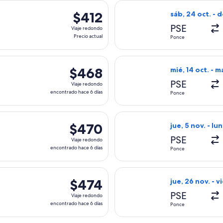
 con salida el sáb, 10 oct. desde Ponce hacia Nueva York, con r
Seleccionar vuel
$412
$412
sáb, 24 oct. - 
Viaje
PSE
Viaje redondo
redondo,
Precio actual
Ponce
Precio
actual
, con salida el mar, 25 ago. desde Ponce hacia Nueva York, co
Seleccionar vuel
$468
$468
mié, 14 oct. - m
Viaje
PSE
Viaje redondo
redondo,
encontrado hace 6 días
Ponce
encontrado
hace
, con salida el dom, 11 oct. desde Ponce hacia Nueva York, con
Seleccionar vuel
6
$470
$470
jue, 5 nov. - lun
días
Viaje
PSE
Viaje redondo
redondo,
encontrado hace 6 días
Ponce
encontrado
hace
, con salida el sáb, 26 sept. desde Ponce hacia Nueva York, co
Seleccionar vuel
6
$474
$474
jue, 26 nov. - vi
días
Viaje
PSE
Viaje redondo
redondo,
encontrado hace 6 días
Ponce
encontrado