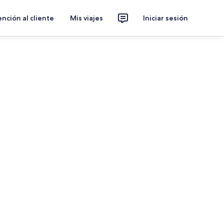
nción al cliente
Mis viajes
Iniciar sesión