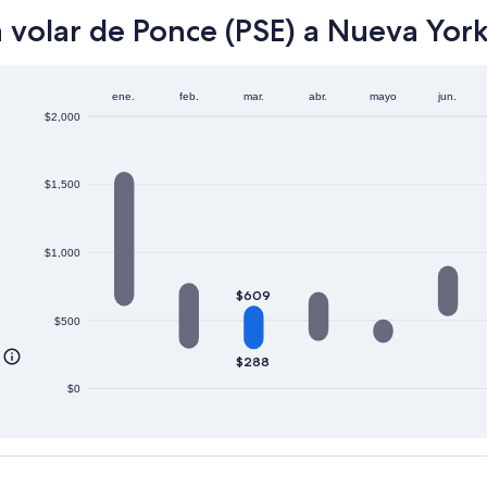
 volar de Ponce (PSE) a Nueva York
ene.
feb.
mar.
abr.
mayo
jun.
$2,000
$1,500
$1,000
$609
$500
$288
$0