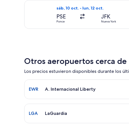
Seleccionar vuelo de JetBlue Airways,
sáb, 10 oct. - lun, 12 oct.
PSE
JFK
Ponce
Nueva York
Otros aeropuertos cerca de
Los precios estuvieron disponibles durante los últi
Seleccionar vuelo a A. Internacional Liberty EWR.
EWR
A. Internacional Liberty
Seleccionar vuelo a LaGuardia LGA. El tiempo prom
LGA
LaGuardia