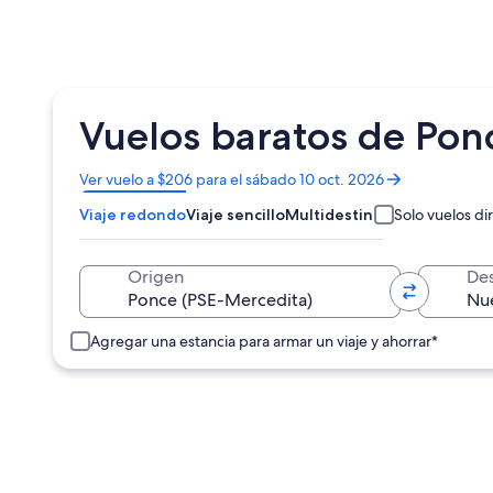
Vuelos baratos de Ponc
Se
Ver vuelo a $206 para el sábado 10 oct. 2026
abrirá
Viaje redondo
Viaje sencillo
Multidestino
Solo vuelos di
en
una
nueva
Origen
Des
ventana
Agregar una estancia para armar un viaje y ahorrar*