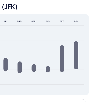
 (JFK)
jul.
ago.
sep.
oct.
nov.
dic.