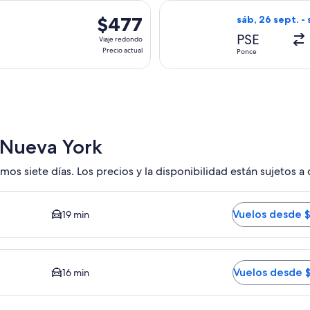
hace
 con salida el sáb, 10 oct. desde Ponce hacia Nueva York, con r
Seleccionar vuel
6
$477
$477
sáb, 26 sept. - 
días
Viaje
PSE
Viaje redondo
redondo,
Precio actual
Ponce
Precio
actual
 Nueva York
mos siete días. Los precios y la disponibilidad están sujetos a
 El tiempo promedio del trayecto en auto al centro es de 19 m
Vuelos desde 
19 min
edio del trayecto en auto al centro es de 16 minutos. Vuelos
Vuelos desde 
16 min