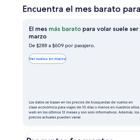
Encuentra el mes barato para
El mes
más barato
para volar suele ser
El
marzo
mes
De $288 a $609 por pasajero.
más
barato
Ver vuelos en marzo
para
volar
suele
ser
marzo
Los datos se basan en los precios de búsquedas de vuelos en
clase económica para viajes de 10 días o menos en nuestros sitios
web en los últimos 12 meses y son solo informativos. Además, los
precios actuales pueden variar.