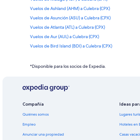
Vuelos de Ashland (AHM) a Culebra (CPX)
Vuelos de Asunción (ASU) a Culebra (CPX)
Vuelos de Atlanta (ATL) a Culebra (CPX)
Vuelos de Aur (AUL) a Culebra (CPX)
Vuelos de Bird Island (BDI) a Culebra (CPX)
Vuelos de Butte (BTM) a Culebra (CPX)
Vuelos de Colombo (CMB) a Culebra (CPX)
*Disponible para los socios de Expedia.
Vuelos de Cayo Cat (CXY) a Culebra (CPX)
Vuelos de Elkhart (EKI) a Culebra (CPX)
Vuelos de El Paso (ELP) a Culebra (CPX)
Vuelos de Fort-de-France (FDF) a Culebra (CPX)
Compañía
Ideas par
Vuelos de Guadalajara (GDL) a Culebra (CPX)
Quiénes somos
Lugares turí
Vuelos de Graz (GRZ) a Culebra (CPX)
Empleo
Hoteles en 
Vuelos de Humacao (HUC) a Culebra (CPX)
Anunciar una propiedad
Casas vacac
Vuelos de Ibiza (IBZ) a Culebra (CPX)