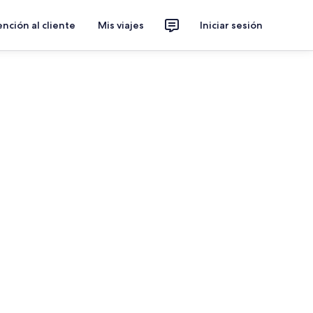
nción al cliente
Mis viajes
Iniciar sesión