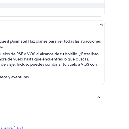
eques! ¡Anímate! Haz planes para ver todas las atracciones
s.
elos de PSE a VQS al alcance de tu bolsillo. ¿Estás listo
 hora de vuelo hasta que encuentres lo que buscas.
s de viaje. Incluso puedes combinar tu vuelo a VQS con
aseos y aventuras.
Culebra (CPX)