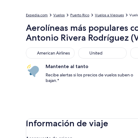
Expedia.com
Vuelos
Puerto Rico
Vuelos a Vieques
Vuel
Aerolíneas más populares c
Antonio Rivera Rodríguez (
American Airlines
United
Sou
American Airlines
United
Mantente al tanto
Recibe alertas si los precios de vuelos suben o
bajan.*
Información de viaje