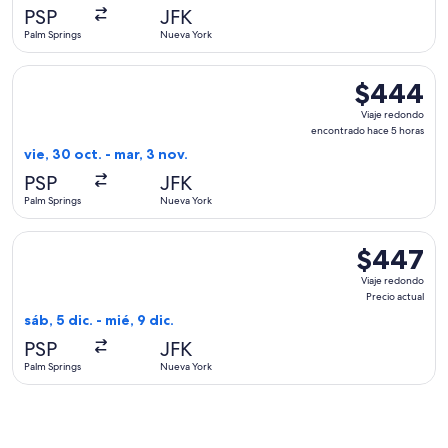
hace
PSP
JFK
3
Palm Springs
Nueva York
horas
Seleccionar vuelo de Bargain Flight, con salida el vie, 30 o
$444
$444
Viaje
Viaje redondo
redondo,
encontrado hace 5 horas
encontrado
vie, 30 oct. - mar, 3 nov.
hace
PSP
JFK
5
Palm Springs
Nueva York
horas
Seleccionar vuelo de Delta, con salida el sáb, 5 dic. desde P
$447
$447
Viaje
Viaje redondo
redondo,
Precio actual
Precio
sáb, 5 dic. - mié, 9 dic.
actual
PSP
JFK
Palm Springs
Nueva York