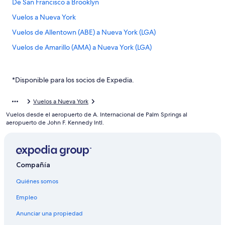
De San Francisco a Brooklyn
Vuelos a Nueva York
Vuelos de Allentown (ABE) a Nueva York (LGA)
Vuelos de Amarillo (AMA) a Nueva York (LGA)
Vuelos de Naples (APF) a Nueva York (LGA)
Vuelos de Austin (AUS) a Nueva York (LGA)
*Disponible para los socios de Expedia.
Vuelos de Birmingham (BHM) a Nueva York (LGA)
Vuelos a Nueva York
Vuelos de Aeropuerto Internacional de Bogotá-El Dorado
Vuelos desde el aeropuerto de A. Internacional de Palm Springs al
(BOG) a Nueva York (LGA)
aeropuerto de John F. Kennedy Intl.
Vuelos de Aguadilla (BQN) a Nueva York (LGA)
Vuelos de Brownsville (BRO) a Nueva York (LGA)
Vuelos de Buffalo (BUF) a Nueva York (LGA)
Compañía
Vuelos de Baltimore (BWI) a Nueva York (LGA)
Quiénes somos
Vuelos de Chattanooga (CHA) a Nueva York (LGA)
Empleo
Vuelos de Cleveland (CLE) a Nueva York (LGA)
Anunciar una propiedad
Vuelos de Cali (CLO) a Nueva York (LGA)