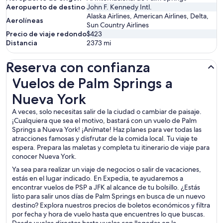
Aeropuerto de destino
John F. Kennedy Intl.
Alaska Airlines, American Airlines, Delta,
Aerolíneas
Sun Country Airlines
Precio de viaje redondo
$423
Distancia
2373
mi
Reserva con confianza
Vuelos de Palm Springs a Nueva York
Vuelos de Palm Springs a
Nueva York
A veces, solo necesitas salir de la ciudad o cambiar de paisaje.
¡Cualquiera que sea el motivo, bastará con un vuelo de Palm
Springs a Nueva York! ¡Anímate! Haz planes para ver todas las
atracciones famosas y disfrutar de la comida local. Tu viaje te
espera. Prepara las maletas y completa tu itinerario de viaje para
conocer Nueva York.
Ya sea para realizar un viaje de negocios o salir de vacaciones,
estás en el lugar indicado. En Expedia, te ayudaremos a
encontrar vuelos de PSP a JFK al alcance de tu bolsillo. ¿Estás
listo para salir unos días de Palm Springs en busca de un nuevo
destino? Explora nuestros precios de boletos económicos y filtra
por fecha y hora de vuelo hasta que encuentres lo que buscas.