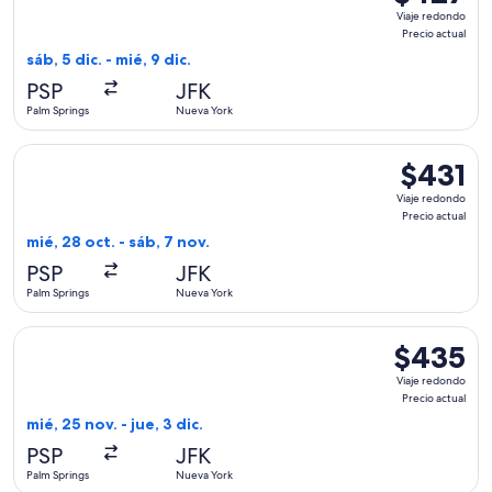
Viaje
Viaje redondo
redondo,
Precio actual
Precio
sáb, 5 dic. - mié, 9 dic.
actual
PSP
JFK
Palm Springs
Nueva York
Seleccionar vuelo de Bargain Flight, con salida el mié, 28 oc
$431
$431
Viaje
Viaje redondo
redondo,
Precio actual
Precio
mié, 28 oct. - sáb, 7 nov.
actual
PSP
JFK
Palm Springs
Nueva York
Seleccionar vuelo de American Airlines, con salida el mié, 25
$435
$435
Viaje
Viaje redondo
redondo,
Precio actual
Precio
mié, 25 nov. - jue, 3 dic.
actual
PSP
JFK
Palm Springs
Nueva York