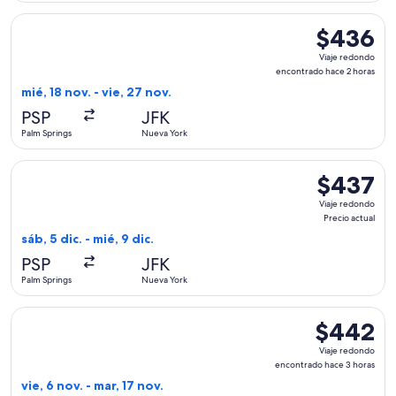
Seleccionar vuelo de Bargain Flight, con salida el mié, 18 n
$436
$436
Viaje
Viaje redondo
redondo,
encontrado hace 2 horas
encontrado
mié, 18 nov. - vie, 27 nov.
hace
PSP
JFK
2
Palm Springs
Nueva York
horas
Seleccionar vuelo de Alaska Airlines, con salida el sáb, 5 di
$437
$437
Viaje
Viaje redondo
redondo,
Precio actual
Precio
sáb, 5 dic. - mié, 9 dic.
actual
PSP
JFK
Palm Springs
Nueva York
Seleccionar vuelo de Alaska Airlines, con salida el vie, 6 n
$442
$442
Viaje
Viaje redondo
redondo,
encontrado hace 3 horas
encontrado
vie, 6 nov. - mar, 17 nov.