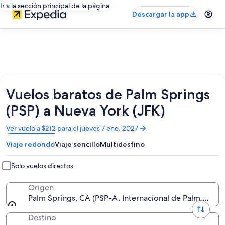
Ir a la sección principal de la página
Descargar la app
Vuelos baratos de Palm Springs
(PSP) a Nueva York (JFK)
Se
Ver vuelo a $212 para el jueves 7 ene. 2027
abrirá
Viaje redondo
Viaje sencillo
Multidestino
en
una
nueva
Solo vuelos directos
ventana
Origen
Palm Springs, CA (PSP-A. Internacional de Palm Sprin
Destino