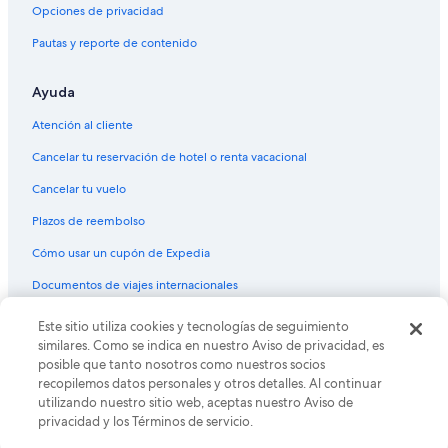
Opciones de privacidad
Vuelos de Minneapolis (MSP) a Boca Raton (BCT)
Pautas y reporte de contenido
Vuelos de Monterrey (MTY) a Boca Raton (BCT)
Vuelos de Myrtle Beach (MYR) a Boca Raton (BCT)
Ayuda
Vuelos de Nassau (NAS) a Boca Raton (BCT)
Atención al cliente
Vuelos de Jacksonville (OAJ) a Boca Raton (BCT)
Cancelar tu reservación de hotel o renta vacacional
Vuelos de Oakland (OAK) a Boca Raton (BCT)
Cancelar tu vuelo
Vuelos de Ocala (OCF) a Boca Raton (BCT)
Plazos de reembolso
Vuelos de Omaha (OMA) a Boca Raton (BCT)
Cómo usar un cupón de Expedia
Vuelos de Chicago (ORD) a Boca Raton (BCT)
Documentos de viajes internacionales
Vuelos de West Palm Beach (PBI) a Boca Raton (BCT)
Vuelos de Aeropuerto Internacional Matecaña (PEI) a Boca
Este sitio utiliza cookies y tecnologías de seguimiento
© 2026 Expedia, Inc., una empresa de Expedia Group. Todos los
Raton (BCT)
derechos reservados. Expedia y el logo de Expedia son marcas
similares. Como se indica en nuestro Aviso de privacidad, es
registradas o marcas comerciales de Expedia, Inc. CST# 2029030-50.
posible que tanto nosotros como nuestros socios
Vuelos de Greenville (PGV) a Boca Raton (BCT)
recopilemos datos personales y otros detalles. Al continuar
Vuelos de Newport News (PHF) a Boca Raton (BCT)
utilizando nuestro sitio web, aceptas nuestro Aviso de
privacidad y los Términos de servicio.
Vuelos de Providence (PVD) a Boca Raton (BCT)