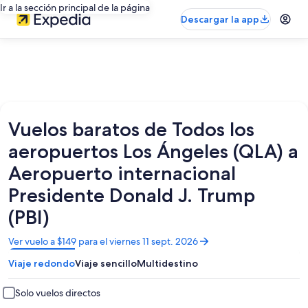
Ir a la sección principal de la página
Descargar la app
Vuelos baratos de Todos los
aeropuertos Los Ángeles (QLA) a
Aeropuerto internacional
Presidente Donald J. Trump
(PBI)
Se
Ver vuelo a $149 para el viernes 11 sept. 2026
abrirá
Viaje redondo
Viaje sencillo
Multidestino
en
una
nueva
Solo vuelos directos
ventana