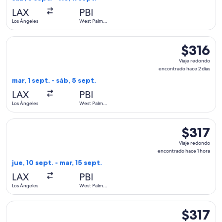
hace
LAX
PBI
12
Los Ángeles
West Palm
horas
Beach
Seleccionar vuelo de Southwest Airlines, con salida el mar, 
$316
$316
Viaje
Viaje redondo
redondo,
encontrado hace 2 días
encontrad
mar, 1 sept. - sáb, 5 sept.
hace
LAX
PBI
2
Los Ángeles
West Palm
días
Beach
Seleccionar vuelo de Southwest Airlines, con salida el jue, 
$317
$317
Viaje
Viaje redondo
redondo,
encontrado hace 1 hora
encontrad
jue, 10 sept. - mar, 15 sept.
hace
LAX
PBI
1
Los Ángeles
West Palm
hora
Beach
Seleccionar vuelo de Southwest Airlines, con salida el sáb, 
$317
$317
Viaje