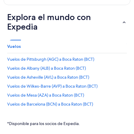
Explora el mundo con
Expedia
Vuelos
Vuelos de Pittsburgh (AGC) a Boca Raton (BCT)
Vuelos de Albany (ALB) a Boca Raton (BCT)
Vuelos de Asheville (AVL) a Boca Raton (BCT)
Vuelos de Wilkes-Barre (AVP) a Boca Raton (BCT)
Vuelos de Mesa (AZA) a Boca Raton (BCT)
Vuelos de Barcelona (BCN) a Boca Raton (BCT)
Vuelos de Hartford (BDL) a Boca Raton (BCT)
Vuelos de Bangkok (BKK) a Boca Raton (BCT)
*Disponible para los socios de Expedia.
Vuelos de Nashville (BNA) a Boca Raton (BCT)