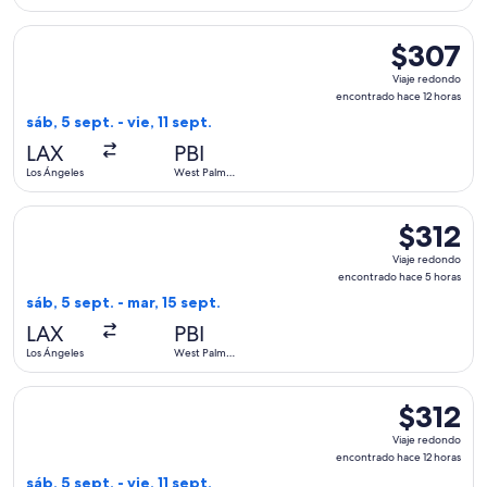
días
Beach
Seleccionar vuelo de Southwest Airlines, con salida el sáb, 
$307
$307
Viaje
Viaje redondo
redondo,
encontrado hace 12 horas
encontrado
sáb, 5 sept. - vie, 11 sept.
hace
LAX
PBI
12
Los Ángeles
West Palm
horas
Beach
Seleccionar vuelo de Southwest Airlines, con salida el sáb, 
$312
$312
Viaje
Viaje redondo
redondo,
encontrado hace 5 horas
encontrad
sáb, 5 sept. - mar, 15 sept.
hace
LAX
PBI
5
Los Ángeles
West Palm
horas
Beach
Seleccionar vuelo de Southwest Airlines, con salida el sáb, 
$312
$312
Viaje
Viaje redondo
redondo,
encontrado hace 12 horas
encontrad
sáb, 5 sept. - vie, 11 sept.