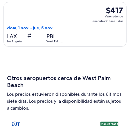
Seleccionar vuelo de JetBlue Airways, con salida el dom, 1 n
$417
$417
Viaje
Viaje redondo
redondo,
encontrado hace 3 días
encontrado
dom, 1 nov. - jue, 5 nov.
hace
LAX
PBI
3
Los Ángeles
West Palm
días
Beach
Otros aeropuertos cerca de West Palm
Beach
Los precios estuvieron disponibles durante los últimos
siete días. Los precios y la disponibilidad están sujetos
a cambios.
Seleccionar vuelo a Aeropuerto internacional Presidente 
DJT
Más cercano