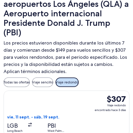
aeropuertos Los Ángeles (QLA) a
Aeropuerto internacional
Presidente Donald J. Trump
(PBI)
Los precios estuvieron disponibles durante los últimos 7
días y comienzan desde $149 para vuelos sencillos y $307
para vuelos rendondos, para el periodo especificado. Los
precios y la disponibilidad están sujetos a cambios.
Aplican términos adicionales.
Todas las ofertas
Viaje sencillo
Viaje redondo
Seleccionar vuelo de Southwest Airlines, con salida el vie, 
$307
$307
Viaje
Viaje redondo
redondo,
encontrado hace 3 días
encontrado
vie, 11 sept. - sáb, 19 sept.
hace
LGB
PBI
3
Long Beach
West Palm