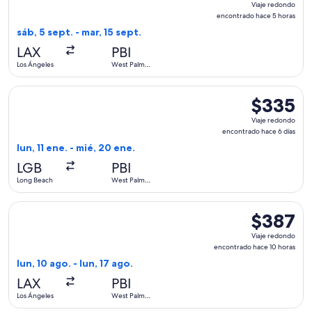
Viaje redondo
redondo,
encontrado hace 5 horas
encontrad
sáb, 5 sept. - mar, 15 sept.
hace
LAX
PBI
5
Los Ángeles
West Palm
horas
Beach
Seleccionar vuelo de Delta, con salida el lun, 11 ene. desde
$335
$335
Viaje
Viaje redondo
redondo,
encontrado hace 6 días
encontrado
lun, 11 ene. - mié, 20 ene.
hace
LGB
PBI
6
Long Beach
West Palm
días
Beach
Seleccionar vuelo de United, con salida el lun, 10 ago. desd
$387
$387
Viaje
Viaje redondo
redondo,
encontrado hace 10 horas
encontrado
lun, 10 ago. - lun, 17 ago.
hace
LAX
PBI
10
Los Ángeles
West Palm
horas
Beach