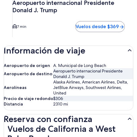
Aeropuerto internacional Presidente
Donald J. Trump
Vuelos desde $369
7 min
Información de viaje
Aeropuerto de origen
A. Municipal de Long Beach
Aeropuerto internacional Presidente
Aeropuerto de destino
Donald J. Trump
Alaska Airlines, American Airlines, Delta,
Aerolíneas
JetBlue Airways, Southwest Airlines,
United
Precio de viaje redondo
$306
Distancia
2310
mi
Reserva con confianza
Vuelos de California a West Palm Beach
Vuelos de California a West