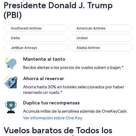
Presidente Donald J. Trump
(PBI)
Southwest Airlines
American Airlines
Southwest Airlines
American Airlines
Delta
United
Delta
United
JetBlue Airways
Alaska Airlines
JetBlue Airways
Alaska Airlines
Mantente al tanto
Recibe alertas si los precios de vuelos suben o bajan.*
Ahorra al reservar
Ahorra hasta 30% en hoteles seleccionados por haber
reservado un vuelo.*
Duplica tus recompensas
Acumula millas de la aerolínea además de OneKeyCash.
Ver información sobre One Key
Vuelos baratos de Todos los