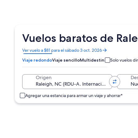
Vuelos baratos de Rale
Se
Ver vuelo a $81 para el sábado 3 oct. 2026
abrirá
Viaje redondo
Viaje sencillo
Multidestino
Solo vuelos di
en
una
nueva
Origen
Des
ventana
Agregar una estancia para armar un viaje y ahorrar*