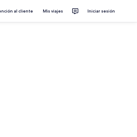
nción al cliente
Mis viajes
Iniciar sesión