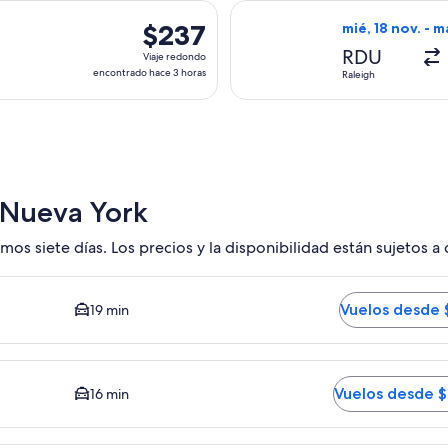
hace
es, con salida el mié, 9 sept. desde Raleigh hacia Nueva York,
Seleccionar vuel
8
$237
$237
mié, 18 nov. - m
horas
Viaje
RDU
Viaje redondo
redondo,
encontrado hace 3 horas
Raleigh
encontrado
hace
3
horas
 Nueva York
mos siete días. Los precios y la disponibilidad están sujetos a
 Opción más barata disponible. El tiempo promedio del trayect
Vuelos desde 
19 min
medio del trayecto en auto al centro es de 16 minutos. Vuelos
Vuelos desde 
16 min