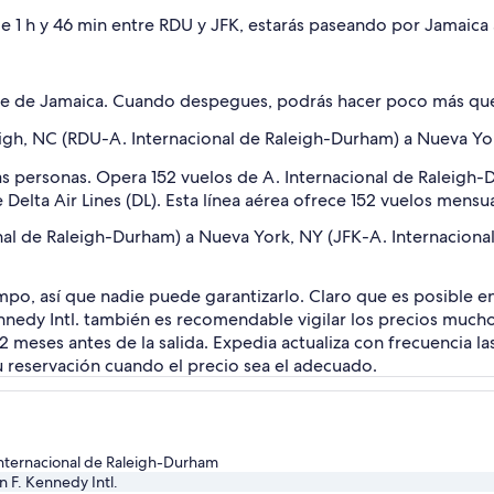
 h y 46 min entre RDU y JFK, estarás paseando por Jamaica a
lle de Jamaica. Cuando despegues, podrás hacer poco más qu
eigh, NC (RDU-A. Internacional de Raleigh-Durham) a Nueva Yo
as personas. Opera 152 vuelos de A. Internacional de Raleigh-
Delta Air Lines (DL). Esta línea aérea ofrece 152 vuelos mensua
nal de Raleigh-Durham) a Nueva York, NY (JFK-A. Internaciona
mpo, así que nadie puede garantizarlo. Claro que es posible e
nnedy Intl. también es recomendable vigilar los precios mucho
 meses antes de la salida. Expedia actualiza con frecuencia la
 reservación cuando el precio sea el adecuado.
Internacional de Raleigh-Durham
n F. Kennedy Intl.