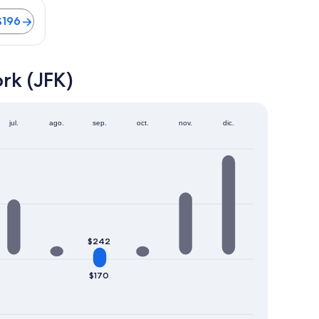
 de 50 minutos. Vuelos desde $196
$196
rk (JFK)
jul.
ago.
sep.
oct.
nov.
dic.
$242
$170