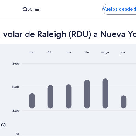
r HPN. El tiempo promedio del trayecto en auto al centro es
Vuelos desde 
50 min
 volar de Raleigh (RDU) a Nueva Yo
ene.
feb.
mar.
abr.
mayo
jun.
$600
$400
$200
$0