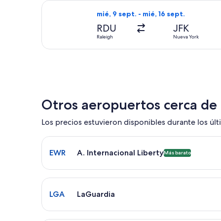
Seleccionar vuelo de American Airlin
mié, 9 sept. - mié, 16 sept.
RDU
JFK
Raleigh
Nueva York
Otros aeropuertos cerca de
Los precios estuvieron disponibles durante los últi
Seleccionar vuelo a A. Internacional Liberty EWR.
EWR
A. Internacional Liberty
Más barato
Seleccionar vuelo a LaGuardia LGA. El tiempo pro
LGA
LaGuardia