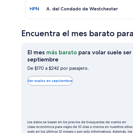
Seleccionar vuelo a A. del Condado de Westcheste
HPN
A. del Condado de Westchester
Encuentra el mes barato para
El mes
más barato
para volar suele ser
El
septiembre
mes
De $170 a $242 por pasajero.
más
barato
Ver vuelos en septiembre
para
volar
suele
ser
septiembre
Los datos se basan en los precios de búsquedas de vuelos en
clase económica para viajes de 10 días o menos en nuestros sitios
web en los últimos 12 meses y son solo informativos. Además, los