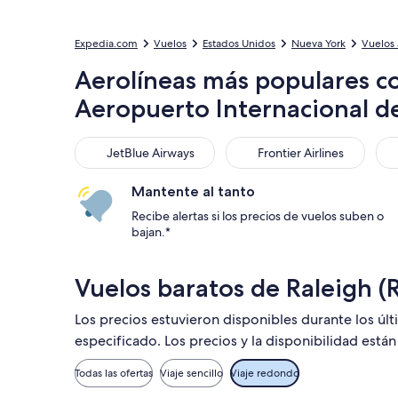
Expedia.com
Vuelos
Estados Unidos
Nueva York
Vuelos 
Aerolíneas más populares c
Aeropuerto Internacional d
JetBlue Airways
Frontier Airlines
Ame
JetBlue Airways
Frontier Airlines
Mantente al tanto
Recibe alertas si los precios de vuelos suben o
bajan.*
Vuelos baratos de Raleigh (
Los precios estuvieron disponibles durante los úl
especificado. Los precios y la disponibilidad está
Todas las ofertas
Viaje sencillo
Viaje redondo