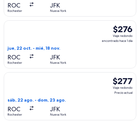
hace
ROC
JFK
1
Rochester
Nueva York
hora
Seleccionar vuelo de JetBlue Airways, con salida el jue, 22 
$276
$276
Viaje
Viaje redondo
redondo,
encontrado hace 1 día
encontrado
jue, 22 oct. - mié, 18 nov.
hace
ROC
JFK
1
Rochester
Nueva York
día
Seleccionar vuelo de Delta, con salida el sáb, 22 ago. desde
$277
$277
Viaje
Viaje redondo
redondo,
Precio actual
Precio
sáb, 22 ago. - dom, 23 ago.
actual
ROC
JFK
Rochester
Nueva York