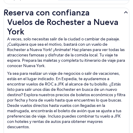
Reserva con confianza
Vuelos de Rochester a Nueva York
Vuelos de Rochester a Nueva
York
A veces, solo necesitas salir de la ciudad o cambiar de paisaje.
¡Cualquiera que sea el motivo, bastará con un vuelo de
Rochester a Nueva York! ¡Anímate! Haz planes para ver todas las
atracciones famosas y disfrutar de la comida local. Tu viaje te
espera. Prepara las maletas y completa tu itinerario de viaje para
conocer Nueva York.
Ya sea para realizar un viaje de negocios o salir de vacaciones,
estás en el lugar indicado. En Expedia, te ayudaremos a
encontrar vuelos de ROC a JFK al alcance de tu bolsillo. ¿Estás
listo para salir unos días de Rochester en busca de un nuevo
destino? Explora nuestros precios de boletos económicos y filtra
por fecha y hora de vuelo hasta que encuentres lo que buscas.
Desde vuelos directos hasta vuelos con llegadas en la
madrugada, encontrarás el boleto de avión que se ajuste a tus
preferencias de viaje. Incluso puedes combinar tu vuelo a JFK
con hoteles y rentas de autos para obtener mayores
descuentos.