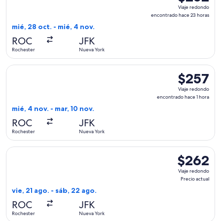
Viaje
Viaje redondo
redondo,
encontrado hace 23 horas
encontrado
mié, 28 oct. - mié, 4 nov.
hace
ROC
JFK
23
Rochester
Nueva York
horas
Seleccionar vuelo de Delta, con salida el mié, 4 nov. desde 
$257
$257
Viaje
Viaje redondo
redondo,
encontrado hace 1 hora
encontrado
mié, 4 nov. - mar, 10 nov.
hace
ROC
JFK
1
Rochester
Nueva York
hora
Seleccionar vuelo de Delta, con salida el vie, 21 ago. desde 
$262
$262
Viaje
Viaje redondo
redondo,
Precio actual
Precio
vie, 21 ago. - sáb, 22 ago.
actual
ROC
JFK
Rochester
Nueva York