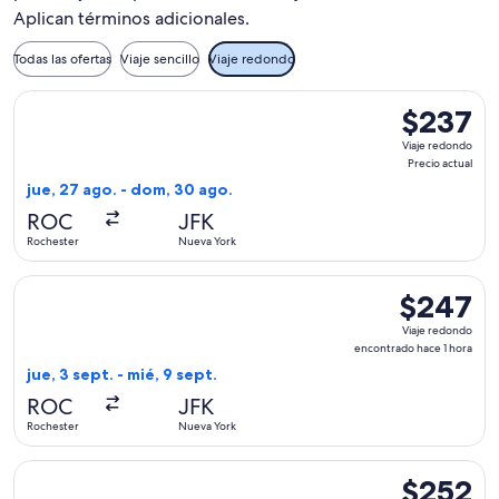
Aplican términos adicionales.
Todas las ofertas
Viaje sencillo
Viaje redondo
Seleccionar vuelo de JetBlue Airways, con salida el jue, 27 
$237
$237
Viaje
Viaje redondo
redondo,
Precio actual
Precio
jue, 27 ago. - dom, 30 ago.
actual
ROC
JFK
Rochester
Nueva York
Seleccionar vuelo de Delta, con salida el jue, 3 sept. desde
$247
$247
Viaje
Viaje redondo
redondo,
encontrado hace 1 hora
encontrado
jue, 3 sept. - mié, 9 sept.
hace
ROC
JFK
1
Rochester
Nueva York
hora
Seleccionar vuelo de Delta, con salida el mié, 28 oct. desd
$252
$252