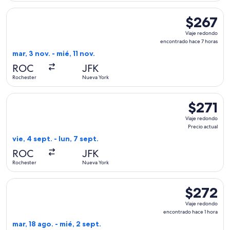
Seleccionar vuelo de American Airlines, con salida el mar, 3
$267
$267
Viaje
Viaje redondo
redondo,
encontrado hace 7 horas
encontrado
mar, 3 nov. - mié, 11 nov.
hace
ROC
JFK
7
Rochester
Nueva York
horas
Seleccionar vuelo de Delta, con salida el vie, 4 sept. desde 
$271
$271
Viaje
Viaje redondo
redondo,
Precio actual
Precio
vie, 4 sept. - lun, 7 sept.
actual
ROC
JFK
Rochester
Nueva York
Seleccionar vuelo de American Airlines, con salida el mar, 1
$272
$272
Viaje
Viaje redondo
redondo,
encontrado hace 1 hora
encontrado
mar, 18 ago. - mié, 2 sept.