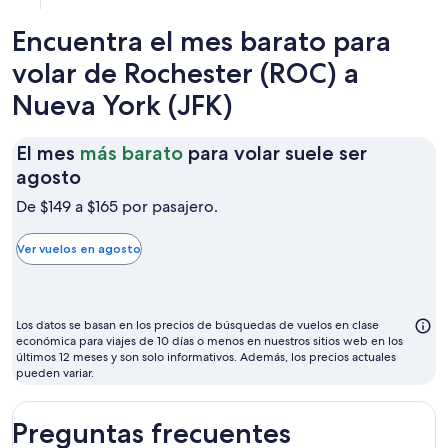
Encuentra el mes barato para
volar de Rochester (ROC) a
Nueva York (JFK)
El mes
más barato
para volar suele ser
El
agosto
mes
De $149 a $165 por pasajero.
más
barato
Ver vuelos en agosto
para
volar
suele
Los datos se basan en los precios de búsquedas de vuelos en clase
ser
económica para viajes de 10 días o menos en nuestros sitios web en los
últimos 12 meses y son solo informativos. Además, los precios actuales
agosto
pueden variar.
Preguntas frecuentes