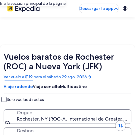
Ir a la sección principal de la página
Descargar la app
Vuelos baratos de Rochester
(ROC) a Nueva York (JFK)
Se
Ver vuelo a $119 para el sábado 29 ago. 2026
abrirá
Viaje redondo
Viaje sencillo
Multidestino
en
una
nueva
Solo vuelos directos
ventana
Origen
Rochester, NY (ROC-A. Internacional de Greater Roch
Destino