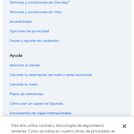
Términos y condiciones de One Key™
Hoteles en Liebig
Términos y condiciones de Vrbo
Hoteles cerca de Castillo de San Carlos
Accesibilidad
Hoteles cerca de Golf Club Colón
Opciones de privacidad
Hoteles cerca de Parque Nacional El Palmar
Pautas y reporte de contenido
Hoteles cerca de Museo Judío de Entre Ríos
Hoteles 5 estrellas en Villa Elisa
Ayuda
Cabañas en Villa Elisa
Atención al cliente
Hoteles en Villa Elisa
Cancelar tu reservación de hotel o renta vacacional
Hoteles en Federal
Cancelar tu vuelo
Hoteles 3 estrellas en Colonia Hocker
Plazos de reembolso
Hoteles en Colonia Hocker
Cómo usar un cupón de Expedia
Cabañas en Colón
Documentos de viajes internacionales
Hoteles en Colón
Este sitio utiliza cookies y tecnologías de seguimiento
© 2026 Expedia, Inc., una empresa de Expedia Group. Todos los
derechos reservados. Expedia y el logo de Expedia son marcas
similares. Como se indica en nuestro Aviso de privacidad, es