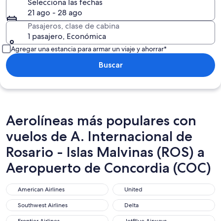
Selecciona las fechas
21 ago - 28 ago
Pasajeros, clase de cabina
1 pasajero, Económica
Agregar una estancia para armar un viaje y ahorrar*
Buscar
Aerolíneas más populares con
vuelos de A. Internacional de
Rosario - Islas Malvinas (ROS) a
Aeropuerto de Concordia (COC)
American Airlines
United
American Airlines
United
Southwest Airlines
Delta
Southwest Airlines
Delta
Frontier Airlines
JetBlue Airways