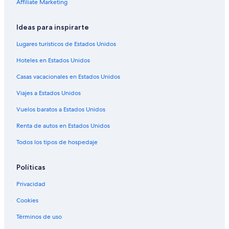
Affiliate Marketing
Hoteles en San José
Ideas para inspirarte
Hoteles 3 estrellas en Federación
Apart-Hoteles en Federación
Lugares turísticos de Estados Unidos
B&B en Federación
Hoteles en Estados Unidos
Apartamentos en Federación
Casas vacacionales en Estados Unidos
Hostales en Federación
Viajes a Estados Unidos
Hoteles con spa en Federación
Vuelos baratos a Estados Unidos
Hoteles de lujo en Federación
Renta de autos en Estados Unidos
Hoteles baratos en Federación
Todos los tipos de hospedaje
Hoteles con desayuno incluido en Federación
Hoteles con área de juegos en Federación
Políticas
Hoteles con alberca en Federación
Privacidad
Hoteles con restaurante en Federación
Cookies
Hoteles en Federación
Términos de uso
Cabañas en Liebig