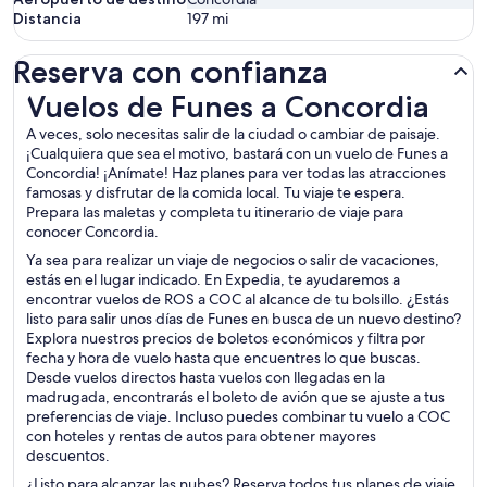
Distancia
197
mi
Reserva con confianza
Vuelos de Funes a Concordia
Vuelos de Funes a Concordia
A veces, solo necesitas salir de la ciudad o cambiar de paisaje.
¡Cualquiera que sea el motivo, bastará con un vuelo de Funes a
Concordia! ¡Anímate! Haz planes para ver todas las atracciones
famosas y disfrutar de la comida local. Tu viaje te espera.
Prepara las maletas y completa tu itinerario de viaje para
conocer Concordia.
Ya sea para realizar un viaje de negocios o salir de vacaciones,
estás en el lugar indicado. En Expedia, te ayudaremos a
encontrar vuelos de ROS a COC al alcance de tu bolsillo. ¿Estás
listo para salir unos días de Funes en busca de un nuevo destino?
Explora nuestros precios de boletos económicos y filtra por
fecha y hora de vuelo hasta que encuentres lo que buscas.
Desde vuelos directos hasta vuelos con llegadas en la
madrugada, encontrarás el boleto de avión que se ajuste a tus
preferencias de viaje. Incluso puedes combinar tu vuelo a COC
con hoteles y rentas de autos para obtener mayores
descuentos.
¿Listo para alcanzar las nubes? Reserva todos tus planes de viaje