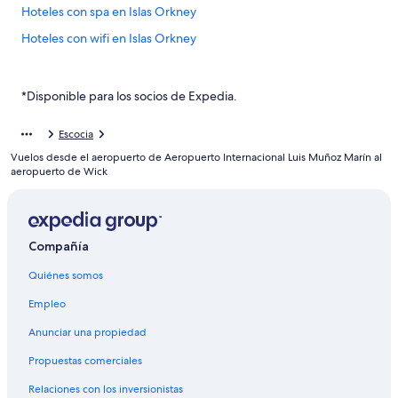
Hoteles con spa en Islas Orkney
Hoteles con wifi en Islas Orkney
Hoteles de ski en Islas Orkney
Hoteles familiares en Islas Orkney
*Disponible para los socios de Expedia.
Hoteles históricos en Islas Orkney
Escocia
Hoteles con bar en Islas Orkney
Vuelos desde el aeropuerto de Aeropuerto Internacional Luis Muñoz Marín al
Hoteles con estacionamiento en Islas Orkney
aeropuerto de Wick
Hoteles con restaurante en Islas Orkney
Hoteles que aceptan mascotas en Islas Orkney
Compañía
Hoteles en Islas Orkney
Quiénes somos
Posadas en Islas Orkney
Hoteles en St. Mary's
Empleo
Hoteles en Kildonan
Anunciar una propiedad
Hoteles en Wick
Propuestas comerciales
Hoteles en Thurso
Relaciones con los inversionistas