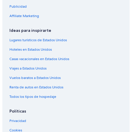
Hoteles en Stromness
Publicidad
Hoteles en Keiss
Affiliate Marketing
Hoteles cerca de Grey Cairn Camsters
Ideas para inspirarte
Hoteles cerca de Castillo de Mey
Hoteles en Melvich
Lugares turísticos de Estados Unidos
Cabañas en Roster
Hoteles en Estados Unidos
Casas de huéspedes en Roster
Casas vacacionales en Estados Unidos
Hoteles en Roster
Viajes a Estados Unidos
Hoteles 3 estrellas en Finstown
Vuelos baratos a Estados Unidos
Hoteles en Finstown
Renta de autos en Estados Unidos
Hoteles en Strathy
Todos los tipos de hospedaje
Hoteles en Isla Hoy
Apartamentos en Kirkwall
Políticas
Hoteles en Kirkwall
Privacidad
Cookies