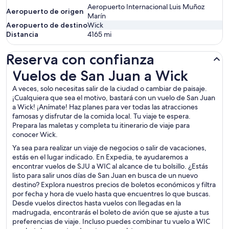
Aeropuerto Internacional Luis Muñoz
Aeropuerto de origen
Marín
Aeropuerto de destino
Wick
Distancia
4165
mi
Reserva con confianza
Vuelos de San Juan a Wick
Vuelos de San Juan a Wick
A veces, solo necesitas salir de la ciudad o cambiar de paisaje.
¡Cualquiera que sea el motivo, bastará con un vuelo de San Juan
a Wick! ¡Anímate! Haz planes para ver todas las atracciones
famosas y disfrutar de la comida local. Tu viaje te espera.
Prepara las maletas y completa tu itinerario de viaje para
conocer Wick.
Ya sea para realizar un viaje de negocios o salir de vacaciones,
estás en el lugar indicado. En Expedia, te ayudaremos a
encontrar vuelos de SJU a WIC al alcance de tu bolsillo. ¿Estás
listo para salir unos días de San Juan en busca de un nuevo
destino? Explora nuestros precios de boletos económicos y filtra
por fecha y hora de vuelo hasta que encuentres lo que buscas.
Desde vuelos directos hasta vuelos con llegadas en la
madrugada, encontrarás el boleto de avión que se ajuste a tus
preferencias de viaje. Incluso puedes combinar tu vuelo a WIC