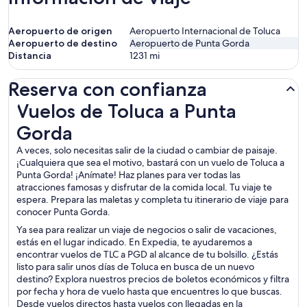
Aeropuerto de origen
Aeropuerto Internacional de Toluca
Aeropuerto de destino
Aeropuerto de Punta Gorda
Distancia
1231
mi
Reserva con confianza
Vuelos de Toluca a Punta Gorda
Vuelos de Toluca a Punta
Gorda
A veces, solo necesitas salir de la ciudad o cambiar de paisaje.
¡Cualquiera que sea el motivo, bastará con un vuelo de Toluca a
Punta Gorda! ¡Anímate! Haz planes para ver todas las
atracciones famosas y disfrutar de la comida local. Tu viaje te
espera. Prepara las maletas y completa tu itinerario de viaje para
conocer Punta Gorda.
Ya sea para realizar un viaje de negocios o salir de vacaciones,
estás en el lugar indicado. En Expedia, te ayudaremos a
encontrar vuelos de TLC a PGD al alcance de tu bolsillo. ¿Estás
listo para salir unos días de Toluca en busca de un nuevo
destino? Explora nuestros precios de boletos económicos y filtra
por fecha y hora de vuelo hasta que encuentres lo que buscas.
Desde vuelos directos hasta vuelos con llegadas en la