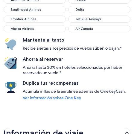
American Airlines
United
Southwest Airlines
Delta
Southwest Airlines
Delta
Frontier Airlines
JetBlue Airways
Frontier Airlines
JetBlue Airways
Alaska Airlines
Air Canada
Alaska Airlines
Air Canada
Mantente al tanto
Recibe alertas si los precios de vuelos suben o bajan.*
Ahorra al reservar
Ahorra hasta 30% en hoteles seleccionados por haber
reservado un vuelo.*
Duplica tus recompensas
Acumula millas de la aerolínea además de OneKeyCash.
Ver información sobre One Key
Información de viaje