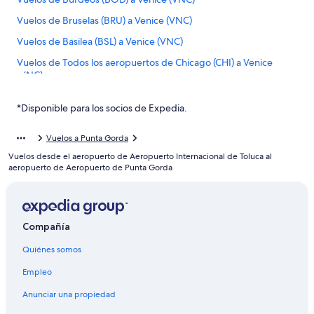
Vuelos de Bruselas (BRU) a Venice (VNC)
Vuelos de Basilea (BSL) a Venice (VNC)
Vuelos de Todos los aeropuertos de Chicago (CHI) a Venice
(VNC)
Vuelos de Cancún (CUN) a Venice (VNC)
*Disponible para los socios de Expedia.
Vuelos de Kassel (KSF) a Venice (VNC)
Vuelos de Kansas City (MCI) a Venice (VNC)
Vuelos a Punta Gorda
Vuelos desde el aeropuerto de Aeropuerto Internacional de Toluca al
Vuelos de Orlando (MCO) a Venice (VNC)
aeropuerto de Aeropuerto de Punta Gorda
Vuelos de Sarasota (SRQ) a Venice (VNC)
Vuelos de Austin (AUS) a Fort Myers (RSW)
Vuelos de León (BJX) a Fort Myers (RSW)
Compañía
Vuelos de Aguadilla (BQN) a Fort Myers (RSW)
Quiénes somos
Vuelos de Baltimore (BWI) a Fort Myers (RSW)
Empleo
Vuelos de Cleveland (CLE) a Fort Myers (RSW)
Anunciar una propiedad
Vuelos de Columbus (CMH) a Fort Myers (RSW)