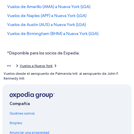
Vuelos de Amarillo (AMA) a Nueva York (LGA)
Vuelos de Naples (APF) a Nueva York (LGA)
Vuelos de Austin (AUS) a Nueva York (LGA)
Vuelos de Birmingham (BHM) a Nueva York (LGA)
Vuelos de Aeropuerto Internacional de Bogotá-El Dorado
(BOG) a Nueva York (LGA)
*Disponible para los socios de Expedia.
Vuelos de Aguadilla (BQN) a Nueva York (LGA)
Vuelos de Brownsville (BRO) a Nueva York (LGA)
Vuelos a Nueva York
Vuelos desde el aeropuerto de Palmerola Intl. al aeropuerto de John F.
Vuelos de Buffalo (BUF) a Nueva York (LGA)
Kennedy Intl.
Vuelos de Baltimore (BWI) a Nueva York (LGA)
Vuelos de Chattanooga (CHA) a Nueva York (LGA)
Vuelos de Cleveland (CLE) a Nueva York (LGA)
Compañía
Vuelos de Cali (CLO) a Nueva York (LGA)
Quiénes somos
Vuelos de Colorado Springs (COS) a Nueva York (LGA)
Empleo
Vuelos de Corpus Christi (CRP) a Nueva York (LGA)
Anunciar una propiedad