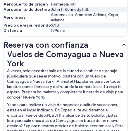
Aeropuerto de origen
Palmerola Intl.
Aeropuerto de destino
John F. Kennedy Intl.
Aeromexico, American Airlines, Copa,
Aerolíneas
avianca
Precio de viaje redondo
$710
Distancia
1996
mi
Reserva con confianza
Vuelos de Comayagua a Nueva York
Vuelos de Comayagua a Nueva
York
A veces, solo necesitas salir de la ciudad o cambiar de paisaje.
¡Cualquiera que sea el motivo, bastará con un vuelo de
Comayagua a Nueva York! ¡Anímate! Haz planes para ver todas
las atracciones famosas y disfrutar de la comida local. Tu viaje te
espera. Prepara las maletas y completa tu itinerario de viaje para
conocer Nueva York.
Ya sea para realizar un viaje de negocios o salir de vacaciones,
estás en el lugar indicado. En Expedia, te ayudaremos a
encontrar vuelos de XPL a JFK al alcance de tu bolsillo. ¿Estás
listo para salir unos días de Comayagua en busca de un nuevo
destino? Explora nuestros precios de boletos económicos y filtra