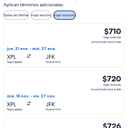
Aplican términos adicionales.
Todas las ofertas
Viaje sencillo
Viaje redondo
Seleccionar vuelo de American Airlines, con salida el jue, 2
$710
$710
Viaje
Viaje redondo
redondo,
encontrado hace 2 días
encontrado
jue, 21 ene. - mié, 27 ene.
hace
XPL
JFK
2
Tegucigalpa
Nueva York
días
Seleccionar vuelo de American Airlines, con salida el mié, 1
$720
$720
Viaje
Viaje redondo
redondo,
encontrado hace 6 días
encontrado
mié, 18 nov. - vie, 27 nov.
hace
XPL
JFK
6
Tegucigalpa
Nueva York
días
Seleccionar vuelo de American Airlines, con salida el jue, 2
$726
$726