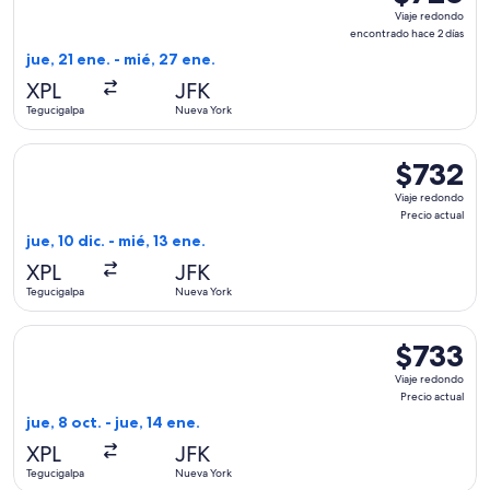
Viaje
Viaje redondo
redondo,
encontrado hace 2 días
encontrado
jue, 21 ene. - mié, 27 ene.
hace
XPL
JFK
2
Tegucigalpa
Nueva York
días
Seleccionar vuelo de American Airlines, con salida el jue, 10
$732
$732
Viaje
Viaje redondo
redondo,
Precio actual
Precio
jue, 10 dic. - mié, 13 ene.
actual
XPL
JFK
Tegucigalpa
Nueva York
Seleccionar vuelo de American Airlines, con salida el jue, 8 
$733
$733
Viaje
Viaje redondo
redondo,
Precio actual
Precio
jue, 8 oct. - jue, 14 ene.
actual
XPL
JFK
Tegucigalpa
Nueva York