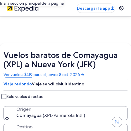
Ir a la sección principal de la página
Descargar la app
Vuelos baratos de Comayagua
(XPL) a Nueva York (JFK)
Se
Ver vuelo a $419 para el jueves 8 oct. 2026
abrirá
Viaje redondo
Viaje sencillo
Multidestino
en
una
nueva
Solo vuelos directos
ventana
Origen
Comayagua (XPL-Palmerola Intl.)
Destino