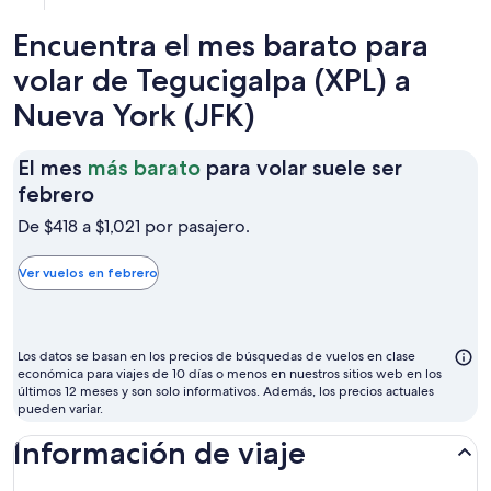
Encuentra el mes barato para
volar de Tegucigalpa (XPL) a
Nueva York (JFK)
El mes
más barato
para volar suele ser
El
febrero
mes
De $418 a $1,021 por pasajero.
más
barato
Ver vuelos en febrero
para
volar
suele
Los datos se basan en los precios de búsquedas de vuelos en clase
ser
económica para viajes de 10 días o menos en nuestros sitios web en los
últimos 12 meses y son solo informativos. Además, los precios actuales
febrero
pueden variar.
Información de viaje