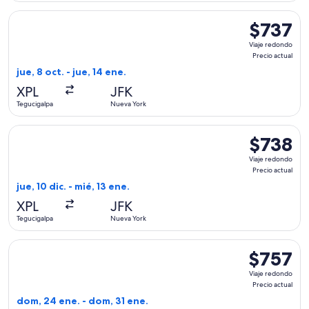
Seleccionar vuelo de American Airlines, con salida el jue, 8 
$737
$737
Viaje
Viaje redondo
redondo,
Precio actual
Precio
jue, 8 oct. - jue, 14 ene.
actual
XPL
JFK
Tegucigalpa
Nueva York
Seleccionar vuelo de American Airlines, con salida el jue, 10
$738
$738
Viaje
Viaje redondo
redondo,
Precio actual
Precio
jue, 10 dic. - mié, 13 ene.
actual
XPL
JFK
Tegucigalpa
Nueva York
Seleccionar vuelo de Copa, con salida el dom, 24 ene. desde
$757
$757
Viaje
Viaje redondo
redondo,
Precio actual
Precio
dom, 24 ene. - dom, 31 ene.