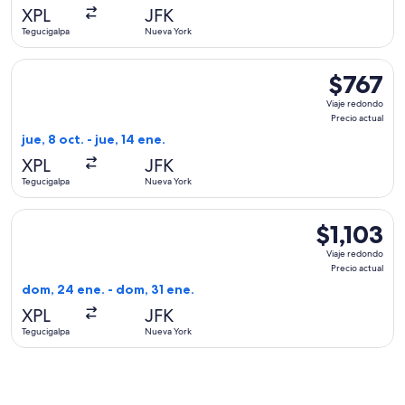
actual
XPL
JFK
Tegucigalpa
Nueva York
Seleccionar vuelo de avianca, con salida el jue, 8 oct. desde
$767
$767
Viaje
Viaje redondo
redondo,
Precio actual
Precio
jue, 8 oct. - jue, 14 ene.
actual
XPL
JFK
Tegucigalpa
Nueva York
Seleccionar vuelo de Aeromexico, con salida el dom, 24 ene.
$1,103
$1,103
Viaje
Viaje redondo
redondo,
Precio actual
Precio
dom, 24 ene. - dom, 31 ene.
actual
XPL
JFK
Tegucigalpa
Nueva York