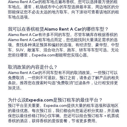
Alamo Rent A Car的租车地点遍布香槟。您可以选择最方便的租
车地点。通常，机场或市中心的车型选择最丰富。周边地区的分
部能保证您不必去太远的地方取车。向下滚动可查看该地区的租
车地点选项。
我可以在香槟租赁Alamo Rent A Car的哪些车型？
Alamo Rent A Car有许多不同的车型。尽管车辆库存根据香槟的
Alamo Rent A Car租车地点而定，您也能找到大量满足需求的选
项。查找各种满足预算和偏好的选项。有经济型、豪华型、中型
车、SUV、敞篷车、混合动力车、跑车、轿车等车型可选。无论
您前往哪里，Expedia.com都能帮您实现心愿。
取消政策的内容是什么？
Alamo Rent A Car的不同车型有不同的取消政策。一些预订可以
免费取消，一些则不可退款。预订之前，请务必了解产品的相关
条款。推荐您在搜索时勾选“免费取消”过滤条件，让行程安排更
加灵活。
为什么说Expedia.com是预订租车的最佳平台？
预订平台至关重要。Expedia.com提供大量的租车选项和该地区
的最佳优惠。每次预订后，我们都会向您返还积分奖励，并且确
保您以最佳价格订到心仪车辆。您还可以组合预订租车 + 机票或
香槟的酒店，获得香槟的度假套餐，节省更多费用。