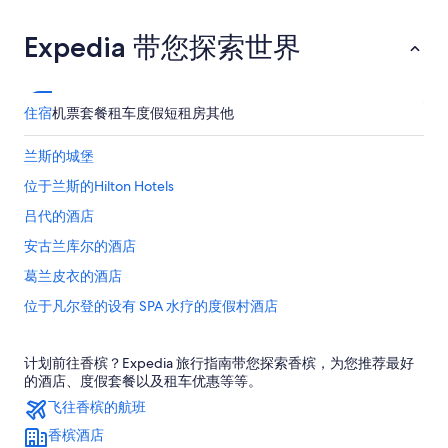
Expedia 带您探索世界
住宿
机票
套餐
租车
度假短租房
其他
兰斯的城堡
位于兰斯的Hilton Hotels
吕代的酒店
安古兰库尔的酒店
葛兰皮衣的酒店
位于凡尔登的设有 SPA 水疗的度假村酒店
圣维讷的公寓
计划前往香槟？Expedia 旅行指南带您探索香槟，为您推荐最好
梅斯的酒店
的酒店、度假套餐以及租车优惠等等。
艾培涅的酒店
飞往香槟的航班
莱恩的酒店
香槟酒店