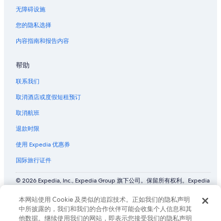
无障碍设施
您的隐私选择
内容指南和报告内容
帮助
联系我们
取消酒店或度假短租预订
取消航班
退款时限
使用 Expedia 优惠券
国际旅行证件
© 2026 Expedia, Inc., Expedia Group 旗下公司。保留所有权利。Expedia
和飞机标志是 Expedia, Inc. 在美国和/或其他国家/地区的商标或注册商
标。 CST# 2029030-50.
本网站使用 Cookie 及类似的追踪技术。正如我们的隐私声明
中所披露的，我们和我们的合作伙伴可能会收集个人信息和其
他数据。继续使用我们的网站，即表示您接受我们的隐私声明