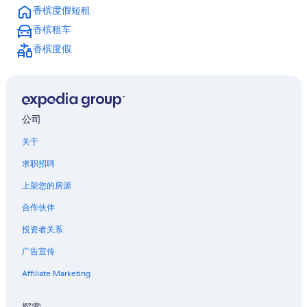
奥布河畔阿尔西的酒店
香槟度假短租
圣瑞利安莱维拉的酒店
香槟租车
佩西科斯东的酒店
香槟度假
西耶里的酒店
上马恩的酒店
马恩河畔沙蒂隆的酒店
公司
巴尔鲁瓦地区利尼的酒店
关于
求职招聘
上架您的房源
合作伙伴
投资者关系
广告宣传
Affiliate Marketing