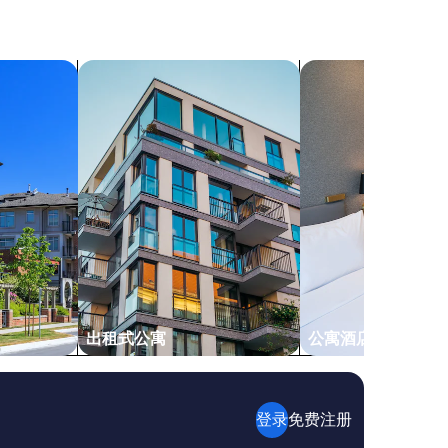
b
o
l
r
e
w
a
a
搜索出租式公寓
搜索公寓式酒店
n
s
d
g
l
r
a
e
i
a
d
t
o
!
u
”
t
w
e
l
l
f
o
出租式公寓
公寓酒店
r
a
f
a
m
登录
免费注册
i