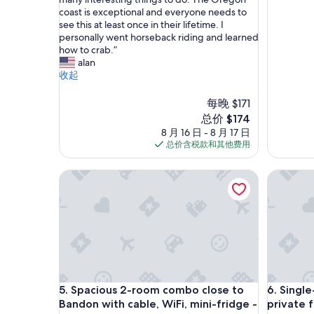
绝
很
p
coast is exceptional and everyone needs to
佳，
好，
r
see this at least once in their lifetime. I
（226
（1
o
personally went horseback riding and learned
条
条
p
how to crab.”
点
点
e
alan
评）
评）
r
收起
t
y
每晚 $171
w
新
总价 $174
a
价
8 月 16 日 - 8 月 17 日
s
格
总价含税款和其他费用
e
$174
x
a
Spacious 2-room combo close to Bandon with cabl
Single-le
c
t
l
y
a
s
d
e
Spacious 2-room combo close to Bandon with cabl
Single-le
s
5. Spacious 2-room combo close to
6. Singl
c
Bandon with cable, WiFi, mini-fridge -
private 