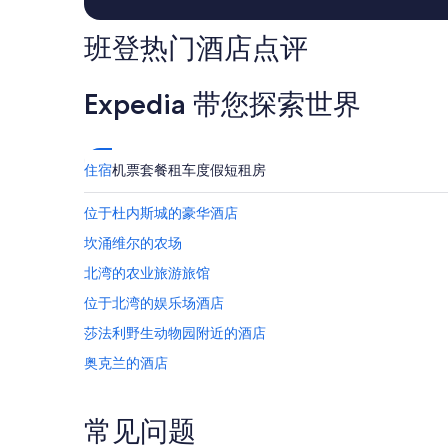
c
e
情
i
d
况
班登热门酒店点评
t
:
可
y
K
能
o
i
会
f
Expedia 带您探索世界
n
有
B
g
所
a
s
变
n
i
动。
d
住宿
机票
套餐
租车
度假短租房
z
可
o
e
能
n
b
需
位于杜内斯城的豪华酒店
i
e
遵
s
坎涌维尔的农场
d
守
l
w
其
北湾的农业旅游旅馆
o
i
他
v
t
条
位于北湾的娱乐场酒店
e
h
款。
l
莎法利野生动物园附近的酒店
g
y
o
奥克兰的酒店
a
o
n
d
默特尔波因特的农业旅游旅馆
d
m
t
罗斯堡的酒店
常见问题
a
h
t