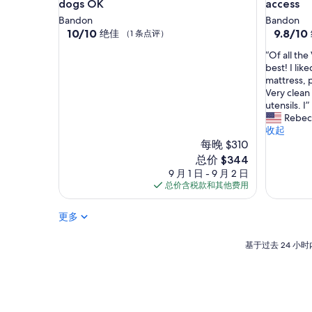
r
dogs OK
access
i
Bandon
Bandon
b
10.0
9.8
10/10
9.8/10
绝佳
（1 条点评）
e
分，
分，
d
“
“Of all the
总
总
.
O
best! I lik
分
分
T
f
mattress, 
10，
10，
h
a
Very clean
绝
绝
e
l
utensils. I”
佳，
佳，
h
l
Rebec
（1
（107
o
t
收起
条
条
s
h
每晚 $310
点
点
t
e
评）
评）
新
总价 $344
s
V
价
9 月 1 日 - 9 月 2 日
c
R
格
总价含税款和其他费用
o
B
$344
u
O
l
更多
s
d
o
n
n
基
基于过去 24 
o
o
于
t
u
过
h
r
去
a
t
24
v
r
小