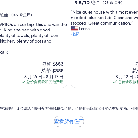
i
9.8
9.8/10
绝佳
（39 条点评）
c
分，
“
i
“Nice quiet house with almost eve
总
绝佳
（107 条点评）
N
p
needed, plus hot tub. Clean and we
分
i
a
stocked. Great communication.”
10，
 VRBOs on our trip, this one was the
c
t
Larisa
绝
ed: King size bed with good
e
e
收起
佳，
plenty of towels, plenty of room.
q
d
（39
 kitchen, plenty of pots and
u
.
条
i
I
点
ca P.
e
t
评）
t
i
每晚 $353
每
h
s
新
新
总价 $388
总
o
a
价
价
8 月 16 日 - 8 月 17 日
8 月 12 日 -
u
n
格
格
总价含税款和其他费用
总价含税款
s
o
$388
$6
e
l
w
d
i
m
t
o
小时内找到的、2 位成人 1 晚住宿的每晚最低价格。价格和供应情况可能会有所变动。可
h
t
a
e
查看所有住宿
l
l
m
,
o
b