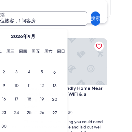
显示地图
旅客
搜索
 位旅客，1 间客房
2026年9月
st WiFI - walk to Old Town shops & eateries
Beachy, Dog-Friendly Home Near the Coast with Fr
星
星
星
星
星
星
二
周三
周四
周五
周六
周日
期
期
期
期
期
期
二
三
四
五
六
日
2
3
4
5
6
9
10
11
12
13
st WiFI - walk to Old Town shops & eateries
Beachy, Dog-Friendly Home Near the Coast with Fr
h fast
4. Beachy, Dog-Friendly Home Near
ps &
the Coast with Free WiFi & a
16
17
18
19
20
Kitchenette
Bandon
9.6
9.6/10
23
24
25
26
绝佳
27
（24 条点评）
分，
“
ted. It is
“The condo had everything you could need
总
30
T
quiet. The
and was very comfortable and laid out well
分