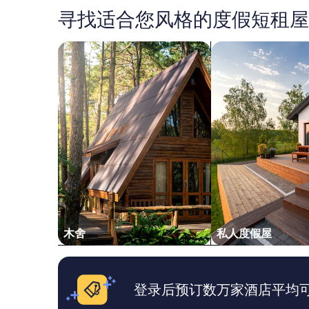
e
i
时
寻找适合您风格的度假短租屋
b
p
内
e
,
找
e
t
到
搜索木舍
搜索私人度假屋
n
h
的、
m
i
2
o
s
位
r
o
成
e
n
人
p
e
1
l
w
晚
e
a
住
a
s
宿
s
t
的
a
h
每
n
e
晚
t
b
最
.
e
低
T
s
价
木舍
私人度假屋
h
t
格。
e
!
价
p
I
格
o
l
和
r
登录后预订数万家酒店平均可省
i
供
t
k
应