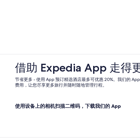
库斯贝的公寓
d
u
.
s
G
e
r
s
e
o
a
m
t
e
c
u
o
p
m
d
m
a
借助 Expedia App 走得
u
t
n
e
i
s
节省更多 - 使用 App 预订精选酒店最多可优惠 20%。我们的 A
c
,
费用，让您尽享更多旅行并随时随地管理行程。
a
b
t
u
i
t
o
o
使用设备上的相机扫描二维码，下载我们的 App
n
v
.
e
”
r
a
l
l