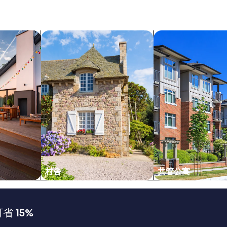
s
u
t
t
e
s
v
o
搜索村舍
搜索共管公寓
e
p
r
e
y
a
t
c
h
e
i
f
n
u
g
l
w
a
e
n
n
d
e
q
e
u
d
i
e
e
村舍
共管公寓
d
t
,
.
p
T
l
h
 15%
u
e
s
r