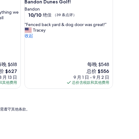
u
Bandon Dunes Golf!
l
Bandon
d
rything we
10.0
10/10
绝佳
（39 条点评）
n
ll
分，
e
“
“Fenced back yard & dog door was great!”
总
e
F
Tracey
分
d
e
收起
10，
a
n
绝
n
c
佳，
d
e
（39
w
d
条
a
b
晚 $618
每晚 $548
点
s
a
评）
新
价 $627
总价 $556
v
c
价
 8 月 13 日
9 月 1 日 - 9 月 2 日
e
k
格
和其他费用
总价含税款和其他费用
r
y
27
$556
y
a
c
r
o
d
m
&
能需遵守其他条款。
f
d
o
o
r
g
t
d
a
o