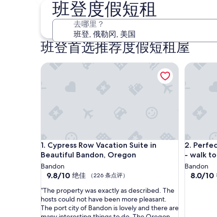
10 月 30 日 - 11 月 1 日
班登度假短租
去哪里？
班登首选推荐度假短租屋
Cypress Row Vacation Suite in Beautiful Bandon,
Perfect b
Cypress Row Vacation Suite in Beautiful Bandon,
Perfect b
1. Cypress Row Vacation Suite in
2. Perfe
Beautiful Bandon, Oregon
- walk t
Bandon
Bandon
9.8
8.0
9.8/10
8.0/10
绝佳
（226 条点评）
分，
分，
“
“The property was exactly as described. The
总
总
T
hosts could not have been more pleasant.
分
分
h
The port city of Bandon is lovely and there are
10，
10，
e
many interesting things to do. The Oregon