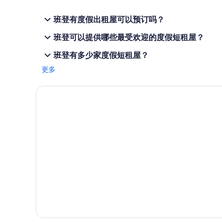
佛罗伦萨的酒店
e
t
r
r
班登有度假出租屋可以预订吗？
e
e
a
s
班登可以提供哪些最受欢迎的度假短租屋？
r
s
e
,
班登有多少家度假短租屋？
m
p
a
l
更多
n
e
y
n
i
t
n
y
t
o
e
f
r
t
e
o
s
w
t
e
i
l
n
s
g
,
t
p
h
l
i
e
n
n