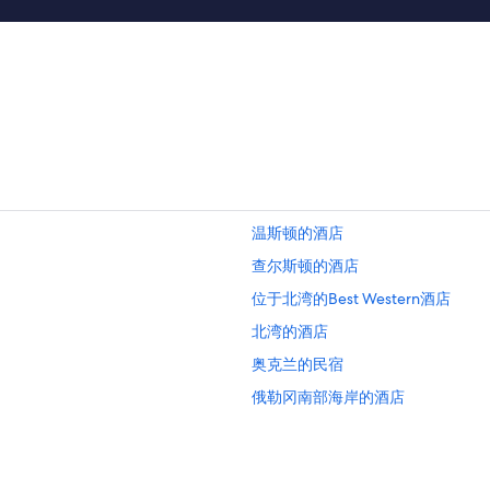
h
o
o
o
t
m
t
w
u
a
b
s
.
c
C
l
l
e
e
a
a
n
n
.
温斯顿的酒店
a
B
n
a
查尔斯顿的酒店
d
t
位于北湾的Best Western酒店
w
h
e
r
北湾的酒店
l
o
l
o
奥克兰的民宿
s
m
俄勒冈南部海岸的酒店
t
c
o
o
位于罗斯堡的浪漫酒店
c
u
k
l
罗斯堡的度假村
e
d