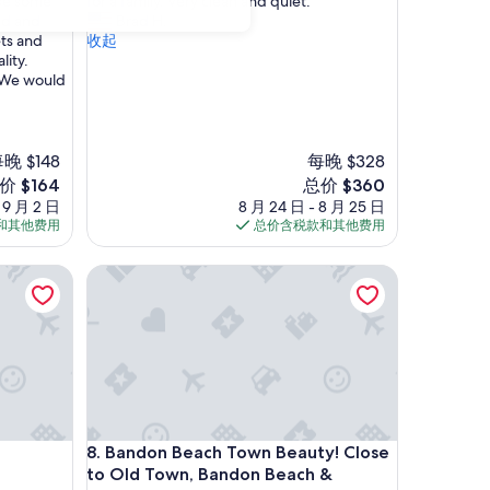
h
se some
for a family. Very clean and quiet. ”
10，
e
ed and
Brad H.
绝
c
ets and
收起
佳，
o
lity.
（24
n
. We would
条
d
点
o
评）
h
a
晚 $148
每晚 $328
d
新
价 $164
总价 $360
e
价
- 9 月 2 日
8 月 24 日 - 8 月 25 日
v
格
和其他费用
总价含税款和其他费用
e
64
$360
r
h access
Bandon Beach Town Beauty! Close to Old Town, B
y
t
h
i
n
g
y
o
u
h access
Bandon Beach Town Beauty! Close to Old Town, B
8. Bandon Beach Town Beauty! Close
c
o
to Old Town, Bandon Beach &