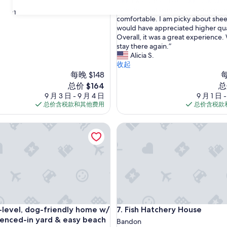
h
room was clean. Bathroom could u
10，
e
updates, but overall I was impress
好
31
p
comfortable. I am picky about she
极
r
would have appreciated higher qua
了，
o
Overall, it was a great experience
（2
p
stay there again.”
条
e
Alicia S.
点
r
收起
评）
t
每晚 $148
每
y
新
新
总价 $164
总
i
价
价
9 月 3 日 - 9 月 4 日
9 月 1 日 
s
格
格
总价含税款和其他费用
总价含税款
n
$164
$1
i
e, WiFi, mini-fridge - dogs OK
vel, dog-friendly home w/ private fenced-in yard & easy beac
Fish Hatchery House
c
e
r
t
h
a
n
I
a
e, WiFi, mini-fridge - dogs OK
vel, dog-friendly home w/ private fenced-in yard & easy beac
Fish Hatchery House
e-level, dog-friendly home w/
7. Fish Hatchery House
n
t
fenced-in yard & easy beach
Bandon