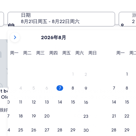
11 月 27 日 - 11 月 29 日
日期
8月21日周五 - 8月22日周六
2
当
2026年8月
前
 Oregon
each room with fast WiFI - walk to Old Town shops & eateries
Retro-chic beach room with fa
显
示
星
星
星
星
星
星
星
星
周一
周二
周三
周四
周五
周六
周日
周一
周
期
期
期
期
期
期
期
期
月
一
二
三
四
五
六
日
一
份
为
1
1
2
2026
年
3
4
5
6
7
8
7
8
9
 Oregon
each room with fast WiFI - walk to Old Town shops & eateries
Retro-chic beach room with fa
ct beach room with fast WiFI
3. Retro-chic beach room wit
August
o Old Town shops & eateries
WiFI - walk to Old Town sho
和
10
11
12
13
14
15
14
15
16
eateries
2026
很好
（1 条点评）
Bandon
年
9.0
9.0/10
17
18
19
20
21
22
21
22
好极了
23
（2 条点评）
September。
分，
“
“The property is nicer than I anticipa
总
24
25
26
27
28
29
28
29
30
T
an old motel, but so peaceful and 
分