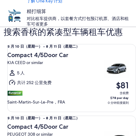
了解 One Key 计划
精打细算
对比租车提供商，以套餐方式打包预订机票、酒店和租
车可省更多
搜索香槟的紧凑型车辆租车优惠
Compact 4/5Door Car KIA CEED or similar
8
8 月 10 日（星期一） - 8 月 11 日（星期二）
月
Compact 4/5Door Car
10
KIA CEED or similar
日
（星
5 人
期
共计 252 公里免费
$81
一）
至
含税费
$78 per day
8
Saint-Martin-Sur-Le-Pre，FRA
0 分钟前搜索到
月
11
Compact 4/5Door Car PEUGEOT 308 or similar
8
8 月 10 日（星期一） - 8 月 11 日（星期二）
日
月
（星
Compact 4/5Door Car
10
期
PEUGEOT 308 or similar