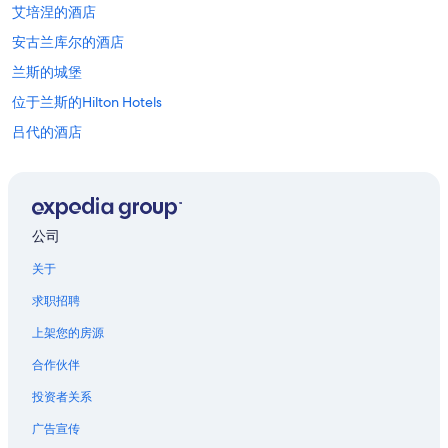
艾培涅的酒店
安古兰库尔的酒店
兰斯的城堡
位于兰斯的Hilton Hotels
吕代的酒店
梅斯的酒店
位于凡尔登的设有 SPA 水疗的度假村酒店
奥布河畔阿尔西的酒店
公司
上马恩的酒店
关于
莱恩的酒店
求职招聘
葛兰皮衣的酒店
上架您的房源
佩西科斯东的酒店
合作伙伴
圣维讷的公寓
投资者关系
马恩河畔沙蒂隆的酒店
广告宣传
巴尔鲁瓦地区利尼的酒店