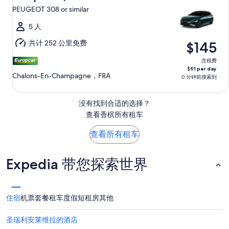
10
期
PEUGEOT 308 or similar
日
二）
（星
5 人
期
共计 252 公里免费
$145
一）
至
含税费
$91 per day
8
Chalons-En-Champagne，FRA
0 分钟前搜索到
月
11
没有找到合适的选择？
日
查看香槟所有租车
（星
期
查看所有租车
二）
Expedia 带您探索世界
住宿
机票
套餐
租车
度假短租房
其他
圣瑞利安莱维拉的酒店