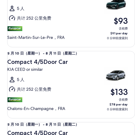
日
二）
（星
5 人
期
共计 252 公里免费
$93
一）
至
含税费
$91 per day
8
Saint-Martin-Sur-Le-Pre，FRA
0 分钟前搜索到
月
11
Compact 4/5Door Car KIA CEED or similar
8
8 月 10 日（星期一） - 8 月 11 日（星期二）
日
月
（星
Compact 4/5Door Car
10
期
KIA CEED or similar
日
二）
（星
5 人
期
共计 252 公里免费
$133
一）
至
含税费
$78 per day
8
Chalons-En-Champagne，FRA
0 分钟前搜索到
月
11
Compact 4/5Door Car PEUGEOT 308 or similar
8
8 月 10 日（星期一） - 8 月 11 日（星期二）
日
月
（星
Compact 4/5Door Car