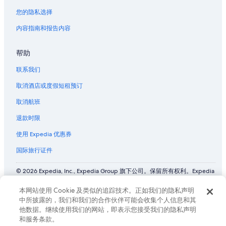
您的隐私选择
内容指南和报告内容
帮助
联系我们
取消酒店或度假短租预订
取消航班
退款时限
使用 Expedia 优惠券
国际旅行证件
© 2026 Expedia, Inc., Expedia Group 旗下公司。保留所有权利。Expedia
和飞机标志是 Expedia, Inc. 在美国和/或其他国家/地区的商标或注册商
标。 CST# 2029030-50.
本网站使用 Cookie 及类似的追踪技术。正如我们的隐私声明
中所披露的，我们和我们的合作伙伴可能会收集个人信息和其
他数据。继续使用我们的网站，即表示您接受我们的隐私声明
和服务条款。