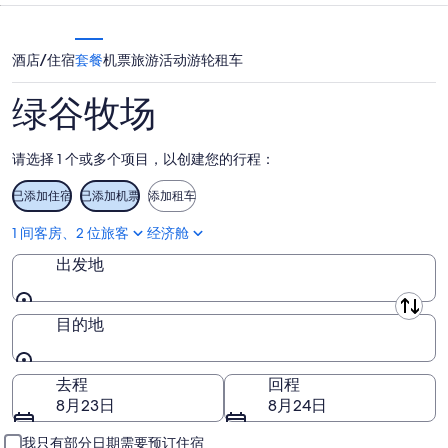
的
场
晚
价
下
的
格，
酒店/住宿
套餐
机票
旅游活动
游轮
租车
周
价
入
末
格，
住
绿谷牧场
的
入
日
价
住
期
格，
日
为
请选择 1 个或多个项目，以创建您的行程：
入
期
8
住
月
为
已添加住宿
已添加机票
添加租车
日
9
8
1 间客房、2 位旅客
经济舱
日
月
期
-
10
为
出发地
8
日
8
月
-
月
出发地
目的地
10
8
14
日
月
日
11
-
目的地
去程
回程
日
8
8月23日
8月24日
月
16
我只有部分日期需要预订住宿