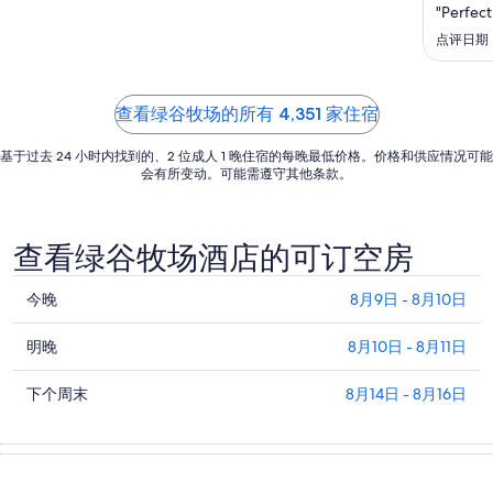
日
"Perfect
的
点评日期：2
每
晚
价
查看绿谷牧场的所有 4,351 家住宿
格
总
基于过去 24 小时内找到的、2 位成人 1 晚住宿的每晚最低价格。价格和供应情况可能
会有所变动。可能需遵守其他条款。
价
$155
查看绿谷牧场酒店的可订空房
查
今晚
8月9日 - 8月10日
看
查
绿
明晚
8月10日 - 8月11日
看
谷
查
绿
下个周末
8月14日 - 8月16日
牧
看
谷
场
绿
牧
今
谷
场
晚
牧
明