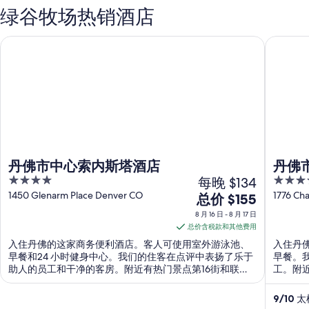
绿谷牧场热销酒店
丹佛市中心索内斯塔酒店
丹佛市中
丹佛市中心索内斯塔酒店
丹佛
4
每晚 $134
4
out
out
1450 Glenarm Place Denver CO
1776 Ch
8
总价 $155
of
of
月
8 月 16 日 - 8 月 17 日
5
5
16
总价含税款和其他费用
日
入住丹佛的这家商务便利酒店。客人可使用室外游泳池、
入住丹佛
到
早餐和24 小时健身中心。我们的住客在点评中表扬了乐于
早餐。
助人的员工和干净的客房。附近有热门景点第16街和联合
工。附
8
车站。
月
9
/
10
太棒
17