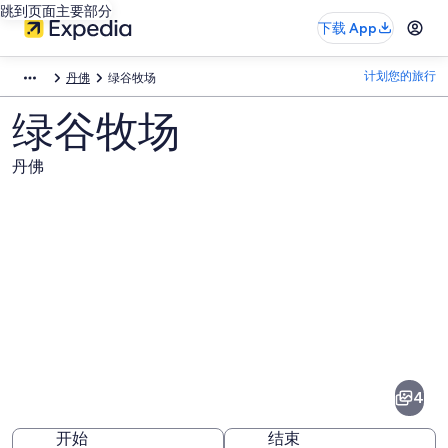
跳到页面主要部分
下载 App
计划您的旅行
丹佛
绿谷牧场
绿谷牧场
丹佛
绿
谷
牧
4
场
开始
结束