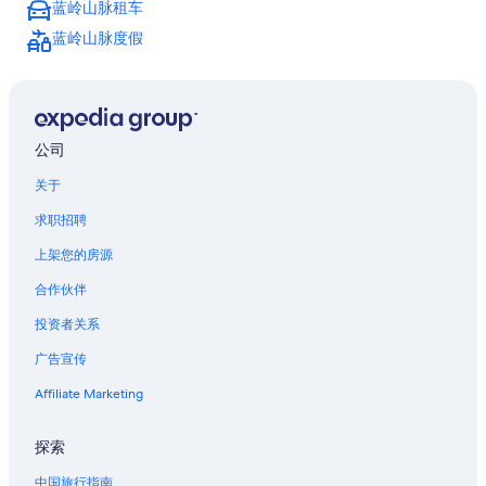
蓝岭公园道的木屋
蓝岭山脉租车
蓝岭公园道的村舍
蓝岭山脉度假
蓝岭公园道的酒店
大烟山国家公园附近的酒店
公司
关于
求职招聘
上架您的房源
合作伙伴
投资者关系
广告宣传
Affiliate Marketing
探索
中国旅行指南