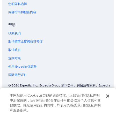
您的隐私选择
内容指南和报告内容
帮助
联系我们
取消酒店或度假短租预订
取消航班
退款时限
使用 Expedia 优惠券
国际旅行证件
© 2026 Expedia, Inc., Expedia Group 旗下公司。保留所有权利。Expedia
和飞机标志是 Expedia, Inc. 在美国和/或其他国家/地区的商标或注册商
标。 CST# 2029030-50.
本网站使用 Cookie 及类似的追踪技术。正如我们的隐私声明
中所披露的，我们和我们的合作伙伴可能会收集个人信息和其
他数据。继续使用我们的网站，即表示您接受我们的隐私声明
和服务条款。