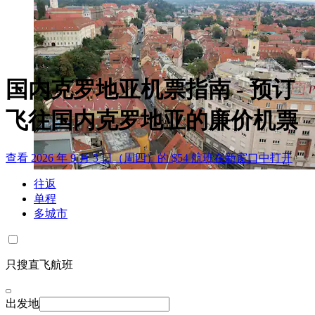
国内克罗地亚机票指南 - 预订
飞往国内克罗地亚的廉价机票
查看 2026 年 9 月 3 日（周四）的 $54 航班
在新窗口中打开
往返
单程
多城市
只搜直飞航班
出发地