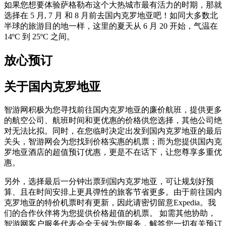
如果您想要体验萨格勒布这个大热城市最有活力的时期，那就
选择在 5 月, 7 月 和 8 月前去国内克罗地亚吧！如同大多数北
半球的旅游目的地一样，这里的夏天从 6 月 20 开始，气温在
14ºC 到 25ºC 之间。
放心预订
关于国内克罗地亚
智游网积极为您寻找前往国内克罗地亚的廉价航班，提供更多
的航空公司、航班时间和更优惠的价格供您选择，其他公司绝
对无法比拟。同时，在您临时决定出发到国内克罗地亚的最后
关头，智游网会为您找到价格实惠的机票；而为您提供国内克
罗地亚酒店的超值预订优惠，更是不在话下，让您尊享多重优
惠。
另外，选择最后一分钟出票到国内克罗地亚，可让规划好预
算、且在时间安排上更具弹性的旅客节省更多。由于前往国内
克罗地亚的特价机票时有更新，因此请密切留意Expedia。我
们的合作伙伴将为您提供价格超值的机票。 如需其他协助，
智游网客户服务代表会全天候为您服务，解答您一切有关预订