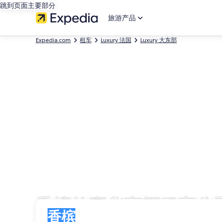
跳到页面主要部分
旅游产品
Expedia.com
租车
Luxury 法国
Luxury 大东部
香槟的豪华车辆租车公
取车
取车
香槟