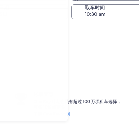
与取车相同
日期
取车时间
22日
尽享实惠
One Key 计划会员有超过 100 万项租车选择，
可省 10% 或更多
了解 One Key 计划