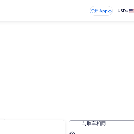
•
打开 App
USD
司
与取车相同