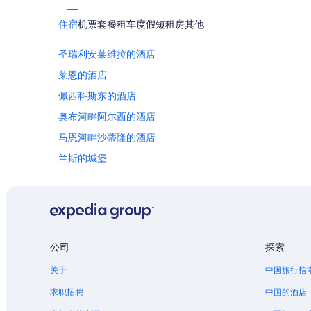
住宿
机票
套餐
租车
度假短租房
其他
圣瑞利安莱维拉的酒店
莱恩的酒店
佩西科斯东的酒店
奥布河畔阿尔西的酒店
马恩河畔沙蒂隆的酒店
兰斯的城堡
梅斯的酒店
圣维讷的公寓
西耶里的酒店
公司
探索
关于
中国旅行指
求职招聘
中国的酒店