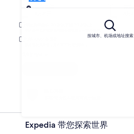
取车
取车日期
还车
8月21日
8月
驾驶员年龄在 30 岁以下或 70 岁以上
年轻或年长的驾驶员可能会被要求支付额外费用。
按城市、机场或地址搜索
包括 AARP 会员价
须持有会员身份，并在取车时通过验证。
我有折扣码
搜索
随心所欲
多项/部分租车取消可免手续费
Expedia 带您探索世界