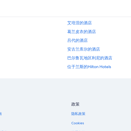
艾培涅的酒店
葛兰皮衣的酒店
吕代的酒店
安古兰库尔的酒店
巴尔鲁瓦地区利尼的酒店
位于兰斯的Hilton Hotels
上马恩的酒店
位于凡尔登的设有 SPA 水疗的度假
政策
南
隐私政策
Cookies