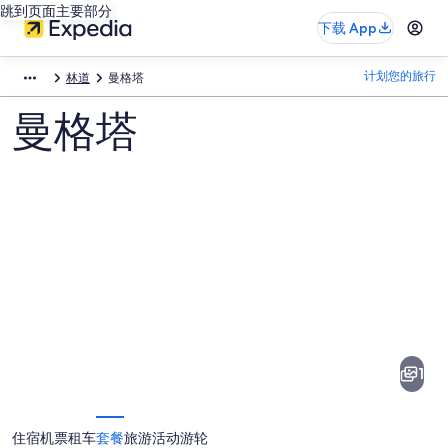
跳到页面主要部分
下载 App
计划您的旅行
林道
曼格塔
曼格塔
曼
格
塔
1
图
片
住宿
机票
租车
套餐
旅游活动
游轮