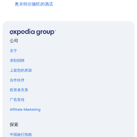
奥夫特尔施旺的酒店
布莱夏赫的酒店
新天鹅堡附近的酒店
比森霍芬的酒店
菲森的民宿
公司
位于菲森的豪华酒店
关于
伊勒蒂森的酒店
求职招聘
贡泽斯里德的酒店
上架您的房源
奥伯斯陶芬及许戴必茨高尔夫俱乐部附近的酒店
合作伙伴
戴特曼斯列德的酒店
投资者关系
广告宣传
Affiliate Marketing
探索
中国旅行指南