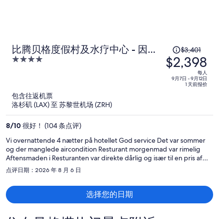
原
比腾贝格度假村及水疗中心 - 因特
$3,401
$2,398
价
4
拉肯的比腾贝格
为
out
每人
of
每
9月7日 - 9月12日
1 天前报价
5
人
包含往返机票
$3,401，
洛杉矶 (LAX) 至 苏黎世机场 (ZRH)
现
价
8
/
10
很好！ (104 条点评)
为
Vi overnattende 4 nætter på hotellet God service Det var sommer
每
og der manglede aircondition Resturant morgenmad var rimelig
人
Aftensmaden i Resturanten var direkte dårlig og især til en pris af
$2,398
CHF 40 pr person. Ingen smag og utroligt lille udvalg af mad i
点评日期：2026 年 8 月 6 日
buffet.
选择您的日期