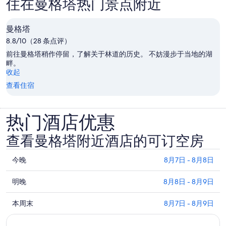
住在曼格塔热门景点附近
曼格塔
8.8/10（28 条点评）
前往曼格塔稍作停留，了解关于林道的历史。 不妨漫步于当地的湖
畔。
收起
查看住宿
热门酒店优惠
查看曼格塔附近酒店的可订空房
查
今晚
8月7日 - 8月8日
看
查
曼
明晚
8月8日 - 8月9日
看
格
查
曼
本周末
8月7日 - 8月9日
塔
看
格
附
曼