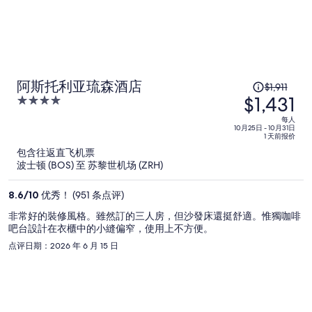
原
阿斯托利亚琉森酒店
$1,911
$1,431
价
4
为
out
每人
of
10月25日 - 10月31日
每
1 天前报价
5
人
包含往返直飞机票
$1,911，
波士顿 (BOS) 至 苏黎世机场 (ZRH)
现
价
8.6
/
10
优秀！ (951 条点评)
为
非常好的裝修風格。雖然訂的三人房，但沙發床還挺舒適。惟獨咖啡
每
吧台設計在衣櫃中的小縫偏窄，使用上不方便。
人
点评日期：2026 年 6 月 15 日
$1,431