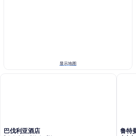
塔
近
格
附
今
塔
近
晚
附
明
的
近
晚
住
的
的
宿
本
住
价
周
宿
格，
末
价
入
住
格，
住
显示地图
宿
入
日
价
住
期
巴伐利亚酒店
鲁特曼 -
格，
日
为
入
期
8
住
月
为
日
7
8
日
月
期
-
8
为
8
日
8
月
-
月
巴伐利亚酒店
鲁特曼
8
8
7