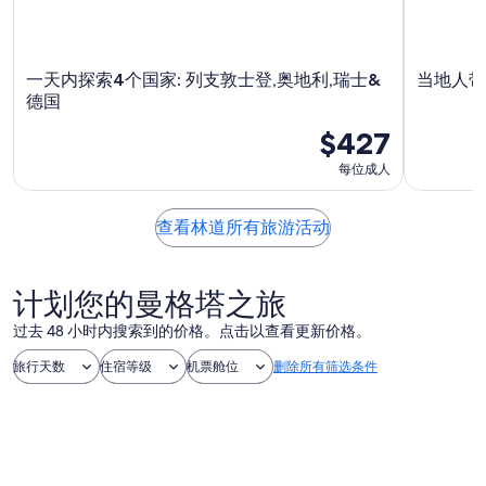
一天内探索4个国家: 列支敦士登,奥地利,瑞士&
当地人带
德国
$427
每位成人
查看林道所有旅游活动
计划您的曼格塔之旅
过去 48 小时内搜索到的价格。点击以查看更新价格。
旅行天数
住宿等级
机票舱位
删除所有筛选条件