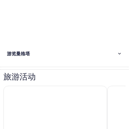
游览曼格塔
旅游活动
一天内探索4个国家: 列支敦士登,奥地利,瑞士&德国
当地人带