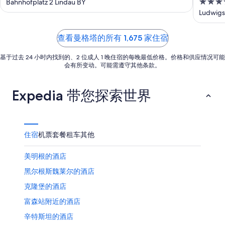
4
Bahnhofplatz 2 Lindau BY
日
月
日
out
Ludwigs
9
-
of
日
8
5
月
查看曼格塔的所有 1,675 家住宿
9
基于过去 24 小时内找到的、2 位成人 1 晚住宿的每晚最低价格。价格和供应情况可能
日
会有所变动。可能需遵守其他条款。
Expedia 带您探索世界
住宿
机票
套餐
租车
其他
美明根的酒店
黑尔根斯魏莱尔的酒店
克隆堡的酒店
富森站附近的酒店
辛特斯坦的酒店