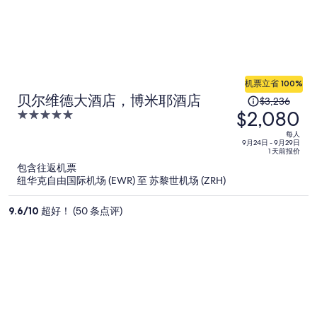
机票立省 100%
原
贝尔维德大酒店，博米耶酒店
$3,236
$2,080
价
5
为
out
每人
of
每
9月24日 - 9月29日
1 天前报价
5
人
包含往返机票
$3,236，
纽华克自由国际机场 (EWR) 至 苏黎世机场 (ZRH)
现
价
9.6
/
10
超好！ (50 条点评)
为
每
人
$2,080