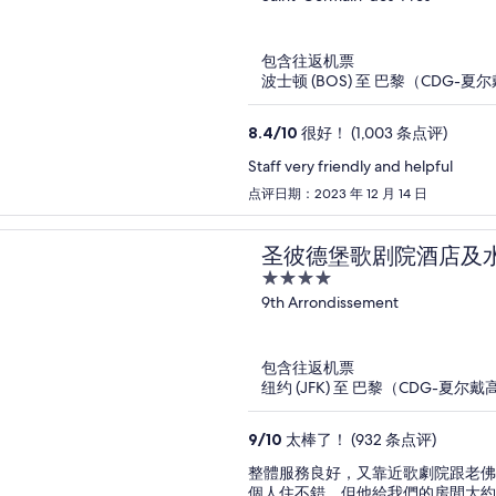
of
5
包含往返机票
波士顿 (BOS) 至 巴黎（CDG-夏尔
8.4
/
10
很好！ (1,003 条点评)
Staff very friendly and helpful
点评日期：2023 年 12 月 14 日
圣彼德堡歌剧院酒店及
4
out
9th Arrondissement
of
5
包含往返机票
纽约 (JFK) 至 巴黎（CDG-夏尔戴
9
/
10
太棒了！ (932 条点评)
整體服務良好，又靠近歌劇院跟老佛
個人住不錯，但他給我們的房間大約