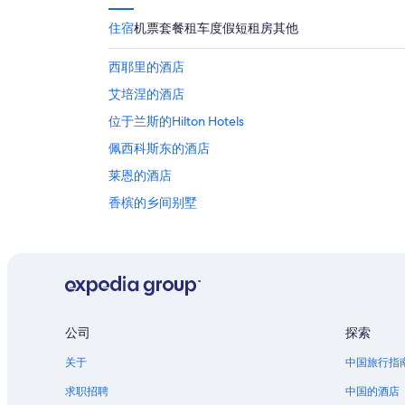
住宿
机票
套餐
租车
度假短租房
其他
西耶里的酒店
艾培涅的酒店
位于兰斯的Hilton Hotels
佩西科斯东的酒店
莱恩的酒店
香槟的乡间别墅
香槟的私人度假屋
吕代的酒店
马恩河畔沙蒂隆的酒店
公司
探索
关于
中国旅行指
求职招聘
中国的酒店