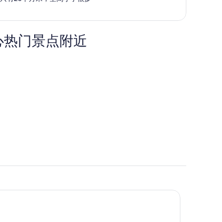
每
人
$1,976
心热门景点附近