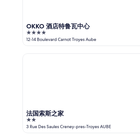
物
心
近
中
附
今
心
近
晚
附
明
的
OKKO 酒店特鲁瓦中心
近
晚
住
4
的
的
宿
out
12-14 Boulevard Carnot Troyes Aube
下
住
价
of
周
宿
格，
5
法国索斯之家
末
价
入
住
格，
住
宿
入
日
价
住
期
格，
日
为
入
期
8
住
月
为
日
9
8
法国索斯之家
日
月
期
2
-
10
为
out
8
日
3 Rue Des Saules Creney-pres-Troyes AUBE
8
of
月
-
月
5