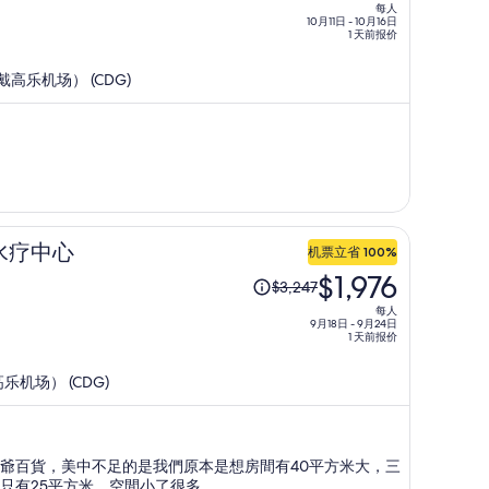
每人
为
10月11日 - 10月16日
1 天前报价
每
人
戴高乐机场） (CDG)
$3,894，
现
价
为
每
人
$2,109
水疗中心
机票立省 100%
原
$1,976
$3,247
价
每人
为
9月18日 - 9月24日
1 天前报价
每
人
高乐机场） (CDG)
$3,247，
现
价
爺百貨，美中不足的是我們原本是想房間有40平方米大，三
为
只有25平方米，空間小了很多