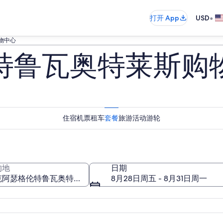
•
打开 App
USD
物中心
特鲁瓦奥特莱斯购
住宿
机票
租车
套餐
旅游活动
游轮
的地
日期
8月28日周五 - 8月31日周一