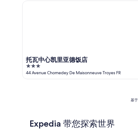
10
8
14
托瓦中心凯里亚德饭店
日
月
日
11
-
日
8
月
16
日
托瓦中心凯里亚德饭店
3
out
44 Avenue Chomedey De Maisonneuve Troyes FR
of
5
基于
Expedia 带您探索世界