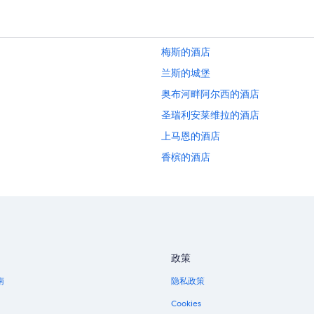
梅斯的酒店
兰斯的城堡
奥布河畔阿尔西的酒店
圣瑞利安莱维拉的酒店
上马恩的酒店
香槟的酒店
圣维讷的公寓
安古兰库尔的酒店
巴尔鲁瓦地区利尼的酒店
政策
南
隐私政策
Cookies