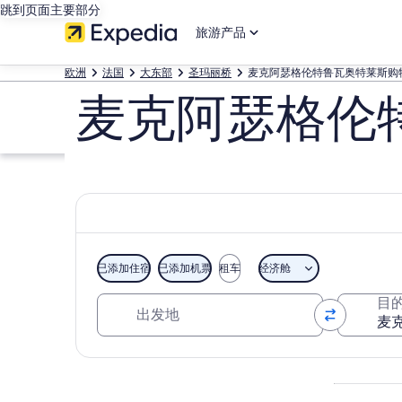
跳到页面主要部分
旅游产品
欧洲
法国
大东部
圣玛丽桥
麦克阿瑟格伦特鲁瓦奥特莱斯购
麦克阿瑟格伦
已添加住宿
已添加机票
租车
经济舱
出发地
目
浏览地图