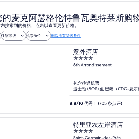
您的麦克阿瑟格伦特鲁瓦奥特莱斯购
 小时内搜索到的价格。点击以查看更新价格。
住宿等级
机票舱位
删除所有筛选条件
意外酒店
4
out
6th Arrondissement
of
5
包含往返机票
波士顿 (BOS) 至 巴黎（CDG-夏尔
8.8
/
10
优秀！ (705 条点评)
特里亚农左岸酒店
4
out
Saint-Germain-des-Prés