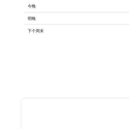
查
今晚
看
查
麦
明晚
看
克
查
麦
下个周末
阿
看
克
瑟
麦
阿
格
克
瑟
伦
阿
格
特
瑟
伦
鲁
格
特
瓦
伦
鲁
奥
特
瓦
特
鲁
奥
莱
瓦
特
斯
奥
OKKO 酒店特鲁瓦中心
莱
购
特
斯
物
莱
购
中
斯
物
心
购
中
附