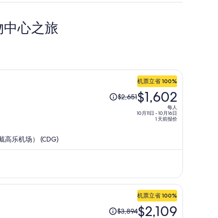
物中心之旅
机票立省 100%
原
$1,602
$2,651
价
每人
为
10月11日 - 10月16日
1 天前报价
每
人
戴高乐机场） (CDG)
$2,651，
现
价
为
每
机票立省 100%
人
原
$2,109
$1,602
$3,894
价