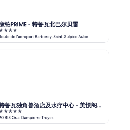
康铂PRIME - 特鲁瓦北巴尔贝雷
4
out
Route de l'aeroport Barberey-Saint-Sulpice Aube
of
5
鲁瓦独角兽酒店及水疗中心 - 美憬阁精选
特鲁瓦独角兽酒店及水疗中心 - 美憬阁精
5
选
out
20 BIS Quai Dampierre Troyes
of
5