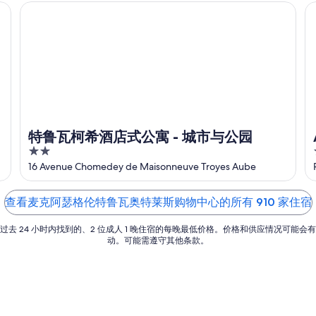
特鲁瓦柯希酒店式公寓 - 城市与公园
A
特鲁瓦柯希酒店式公寓 - 城市与公园
2
out
16 Avenue Chomedey de Maisonneuve Troyes Aube
of
5
查看麦克阿瑟格伦特鲁瓦奥特莱斯购物中心的所有 910 家住宿
过去 24 小时内找到的、2 位成人 1 晚住宿的每晚最低价格。价格和供应情况可能会
动。可能需遵守其他条款。