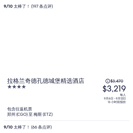
价
9
/
10
太棒了！ (197 条点评)
为
每
人
$2,188
原
拉格兰奇德孔德城堡精选酒店
$3,470
$3,219
价
4
为
out
每人
of
每
9月6日 - 9月12日
13 小时前报价
5
人
包含往返机票
$3,470，
郑州 (CGO) 至 梅斯 (ETZ)
现
价
9
/
10
太棒了！ (66 条点评)
为