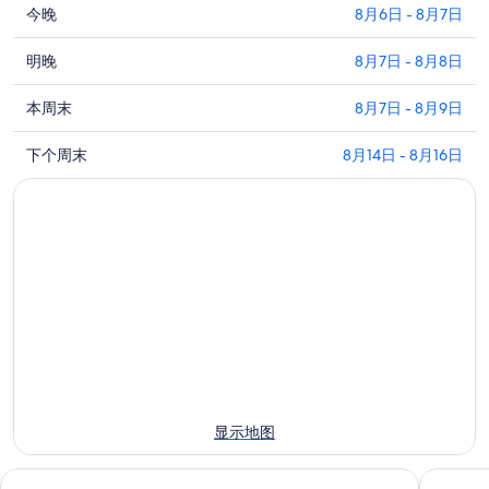
查
今晚
8月6日 - 8月7日
看
查
凡
明晚
8月7日 - 8月8日
看
尔
查
凡
本周末
8月7日 - 8月9日
登
看
尔
纪
查
凡
下个周末
8月14日 - 8月16日
登
念
看
尔
纪
碑
凡
登
念
附
尔
纪
碑
近
登
念
附
今
纪
碑
近
晚
念
附
明
的
碑
近
晚
住
附
的
的
宿
近
本
住
价
的
周
宿
格，
下
末
价
入
显示地图
周
住
格，
住
末
宿
入
日
B&B酒店凡尔登南
花园梅斯