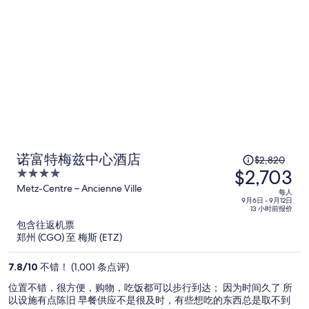
每
人
$3,219
原
诺富特梅兹中心酒店
$2,820
$2,703
价
4
为
out
Metz-Centre – Ancienne Ville
每人
of
每
9月6日 - 9月12日
13 小时前报价
5
人
包含往返机票
$2,820，
郑州 (CGO) 至 梅斯 (ETZ)
现
价
7.8
/
10
不错！ (1,001 条点评)
为
位置不错，很方便，购物，吃饭都可以步行到达； 因为时间久了 所
每
以设施有点陈旧 早餐供应不是很及时，有些想吃的东西总是取不到