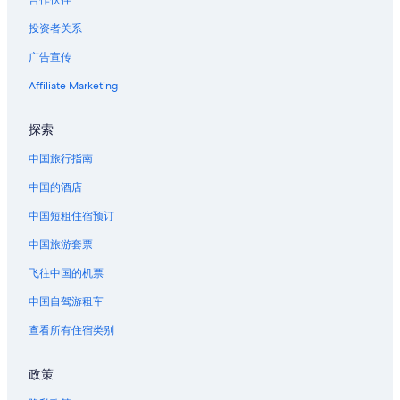
合作伙伴
西耶里的酒店
投资者关系
葛兰皮衣的酒店
广告宣传
巴尔鲁瓦地区利尼的酒店
Affiliate Marketing
迪斯特罗的酒店
梅尼拉图的酒店
探索
安古兰库尔的酒店
中国旅行指南
穆宗的酒店
中国的酒店
位于凡尔登的设有 SPA 水疗的度假村酒店
中国短租住宿预订
中国旅游套票
飞往中国的机票
中国自驾游租车
查看所有住宿类别
政策