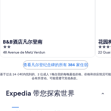
住
价
住
期
宿
格，
日
为
价
入
期
8
格，
住
月
为
入
日
6
8
住
日
月
期
日
-
7
为
8
日
期
8
B&B酒店凡尔登南
花园
月
-
月
为
2
4
7
8
7
8
out
out
48 Avenue de Metz Verdun
22 Quai
日
月
日
月
of
of
8
-
14
5
5
查看凡尔登纪念碑的所有 384 家住宿
日
8
日
月
-
基于过去 24 小时内找到的、2 位成人 1 晚住宿的每晚最低价格。价格和供应情况可能
9
8
会有所变动。可能需遵守其他条款。
日
月
16
Expedia 带您探索世界
日