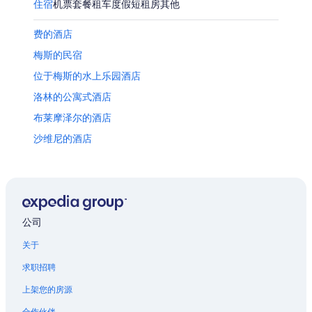
住宿
机票
套餐
租车
度假短租房
其他
费的酒店
梅斯的民宿
位于梅斯的水上乐园酒店
洛林的公寓式酒店
布莱摩泽尔的酒店
沙维尼的酒店
吕代的酒店
梅斯的酒店
庞加莱 - 福煦 - 阿纳托勒法兰西 - 勃艮第十字旗的酒店
昂内维尔的酒店
公司
默尔特和莫塞尔的酒店
关于
瓦朗热维勒的酒店
求职招聘
南锡的青年旅舍
上架您的房源
位于南锡的娱乐场酒店