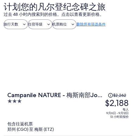
计划您的凡尔登纪念碑之旅
过去 48 小时内搜索到的价格。点击以查看更新价格。
旅行天数
住宿等级
机票舱位
删除所有筛选条件
原
Campanile NATURE - 梅斯南部Jouy
$2,262
$2,188
价
3
aux Arches
为
out
每人
of
每
9月6日 - 9月12日
13 小时前报价
5
人
包含往返机票
$2,262，
郑州 (CGO) 至 梅斯 (ETZ)
现