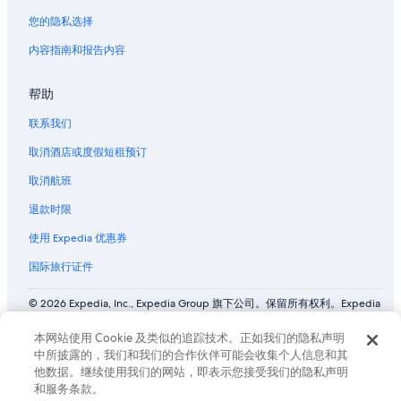
您的隐私选择
内容指南和报告内容
帮助
联系我们
取消酒店或度假短租预订
取消航班
退款时限
使用 Expedia 优惠券
国际旅行证件
© 2026 Expedia, Inc., Expedia Group 旗下公司。保留所有权利。Expedia
和飞机标志是 Expedia, Inc. 在美国和/或其他国家/地区的商标或注册商
标。 CST# 2029030-50.
本网站使用 Cookie 及类似的追踪技术。正如我们的隐私声明
中所披露的，我们和我们的合作伙伴可能会收集个人信息和其
他数据。继续使用我们的网站，即表示您接受我们的隐私声明
和服务条款。