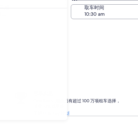
与取车相同
日期
取车时间
1日
尽享实惠
One Key 计划会员有超过 100 万项租车选择，
可省 10% 或更多
了解 One Key 计划