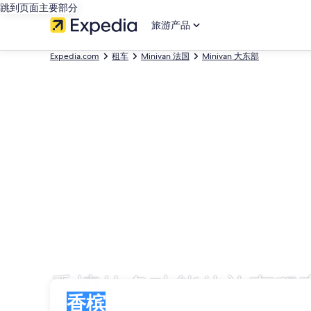
跳到页面主要部分
旅游产品
Expedia.com
租车
Minivan 法国
Minivan 大东部
香槟的多功能休旅车租
取车
取车
香槟