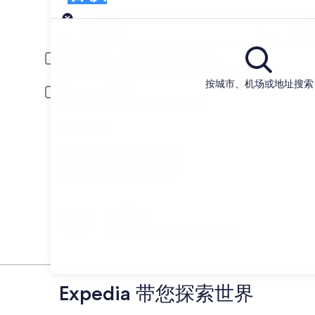
取车
取车日期
还车
8月20日
8月2
驾驶员年龄在 30 岁以下或 70 岁以上
年轻或年长的驾驶员可能会被要求支付额外费用。
按城市、机场或地址搜索
包括 AARP 会员价
须持有会员身份，并在取车时通过验证。
我有折扣码
搜索
随心所欲
多项/部分租车取消可免手续费
Expedia 带您探索世界