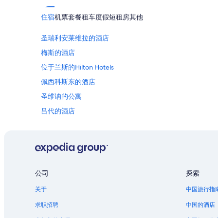
住宿
机票
套餐
租车
度假短租房
其他
圣瑞利安莱维拉的酒店
梅斯的酒店
位于兰斯的Hilton Hotels
佩西科斯东的酒店
圣维讷的公寓
吕代的酒店
艾培涅的酒店
马恩河畔沙蒂隆的酒店
莱恩的酒店
公司
探索
关于
中国旅行指
求职招聘
中国的酒店