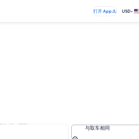
•
打开 App
USD
车公司
与取车相同