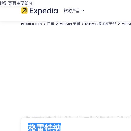
跳到页面主要部分
旅游产品
Expedia.com
租车
Minivan 美国
Minivan 路易斯安那
Mini
格雷特纳的多功能休旅
取车
取车
格雷特纳