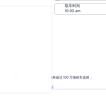
与取车相同
日期
取车时间
23日
尽享实惠
One Key 计划会员有超过 100 万项租车选择，
可省 10% 或更多
了解 One Key 计划