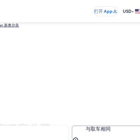
•
打开 App
USD
van 新奥尔良
车租车公司
与取车相同