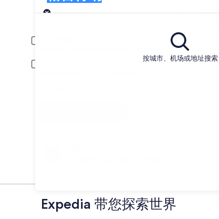
取车
取车日期
还车
8月22日
8月
驾驶员年龄在 30 岁以下或 70 岁以上
年轻或年长的驾驶员可能会被要求支付额外费用。
按城市、机场或地址搜索
包括 AARP 会员价
须持有会员身份，并在取车时通过验证。
我有折扣码
搜索
随心所欲
多项/部分租车取消可免手续费
Expedia 带您探索世界