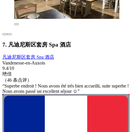
7. 凡迪尼斯区套房 Spa 酒店
凡迪尼斯区套房 Spa 酒店
Vandenesse-en-Auxois
9.4/10
绝佳
（46 条点评）
“Superbe endroit ! Nous avons été très bien accueilli, suite superbe !
Nous avons passé un excellent séjour ☺️”