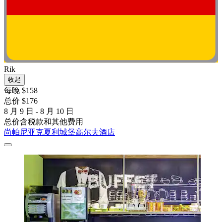
Rik
收起
每晚 $158
总价 $176
8 月 9 日 - 8 月 10 日
总价含税款和其他费用
尚帕尼亚克夏利城堡高尔夫酒店