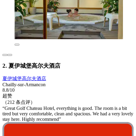
2. 夏伊城堡高尔夫酒店
夏伊城堡高尔夫酒店
Chailly-sur-Armancon
8.8/10
超赞
（212 条点评）
“Great Golf Chateau Hotel, everything is good. The room is a bit
tired but very comfortable, clean and spacious. We had a very lovely
stay here. Highly recommend”