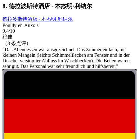
8. 德拉波斯特酒店 - 本杰明·利纳尔
德拉波斯特酒店 - 本杰明·利纳尔
Pouilly-en-Auxois
9.4/10
绝佳
（3 条点评）
“Das Abendessen war ausgezeichnet. Das Zimmer einfach, mit
kleinen Mängeln (leichte Schimmelflecken am Fenster und in der
Dusche, verstopfter Abfluss im Waschbecken). Die Betten waren
sehr gut. Das Personal war sehr freundlich und hilfsbereit.”