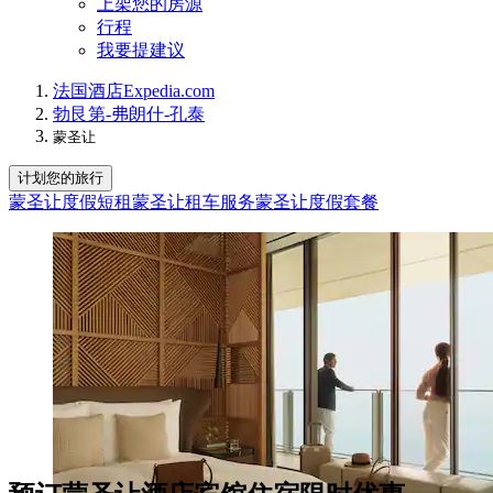
上架您的房源
行程
我要提建议
法国
酒店
Expedia.com
勃艮第-弗朗什-孔泰
蒙圣让
计划您的旅行
蒙圣让度假短租
蒙圣让租车服务
蒙圣让度假套餐