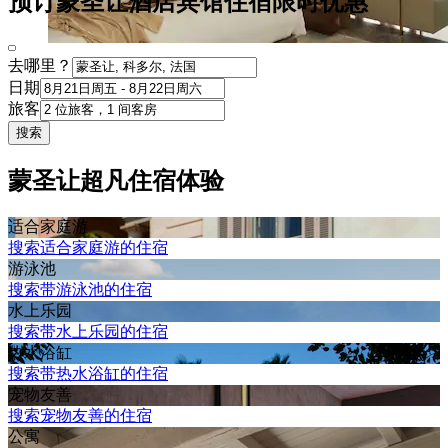
预订蒙圣让酒店宾馆住宿限时优惠
去哪里？
日期
旅客
搜索
蒙圣让超凡住宿体验
适合家庭游
搜索适合家庭游的住宿
游泳池
搜索带游泳池的住宿
水上乐园
搜索带水上乐园的住宿
热水浴缸
搜索带热水浴缸的住宿
宠物友善
搜索宠物友善的住宿
公寓