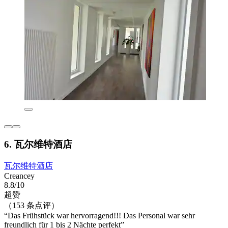
6. 瓦尔维特酒店
瓦尔维特酒店
Creancey
8.8/10
超赞
（153 条点评）
“Das Frühstück war hervorragend!!! Das Personal war sehr
freundlich für 1 bis 2 Nächte perfekt”