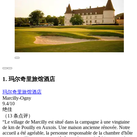
1. 玛尔奇里旅馆酒店
玛尔奇里旅馆酒店
Marcilly-Ogny
9.4/10
绝佳
（13 条点评）
“Le village de Marcilly est situé dans la campagne à une vingtaine
de km de Pouilly en Auxois. Une maison ancienne rénovée. Notre
accueil a été agréable, la personne responsable de la chambre d'hôte