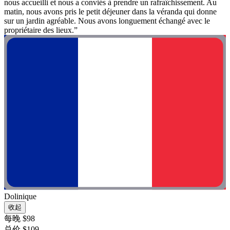
nous accueilli et nous a conviés à prendre un rafraîchissement. Au
matin, nous avons pris le petit déjeuner dans la véranda qui donne
sur un jardin agréable. Nous avons longuement échangé avec le
propriétaire des lieux.”
Dolinique
收起
每晚 $98
总价 $109