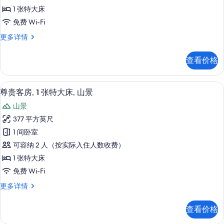
房,
1 张特大床
1
免费 Wi-Fi
张
尊
更多详情
特
荣
大
客
查看价格
房,
床,
1
山
张
尊贵客房, 1 张特大床, 山景 | 熨斗/熨衣
显
3
特
景
尊贵客房, 1 张特大床, 山景
示
大
的
山景
床,
尊
所
山
377 平方英尺
贵
景
有
1 间卧室
更
客
照
多
可容纳 2 人（按实际入住人数收费）
房,
信
片
1 张特大床
息
1
免费 Wi-Fi
张
尊
更多详情
特
贵
大
客
查看价格
房,
床,
1