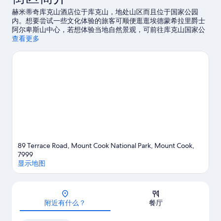
信
片
赫米蒂奇库克山酒店位于库克山，地处山区而且位于国家公园
息
内。想要尝试一些文化体验的旅客可顺便逛逛埃德蒙希拉里爵士
阿尔卑斯山中心，若想体验当地自然景观，可前往库克山国家公
园和鹦鹉点步道。奥拉基/库克山旅客服务中心和塔斯曼冰川是另
查看更多
外两个值得推荐的游玩去处。
访问我们的库克山旅行指南
89 Terrace Road, Mount Cook National Park, Mount Cook,
7999
显示地图
地图
附近有什么？
餐厅