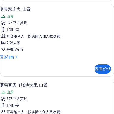
有
山
熨斗/熨衣板、免费 WiFi、床单
显
3
景
尊贵双床房, 山景
照
示
更
片
山景
多
尊
信
377 平方英尺
贵
息
1 间卧室
双
可容纳 4 人（按实际入住人数收费）
床
2 张大床
房,
免费 Wi-Fi
山
尊
更多详情
景
贵
的
双
查看价格
床
所
房,
有
山
尊荣客房, 1 张特大床, 山景 | 熨斗/熨衣
显
3
景
尊荣客房, 1 张特大床, 山景
照
示
更
片
山景
多
尊
信
377 平方英尺
荣
息
1 间卧室
客
可容纳 2 人（按实际入住人数收费）