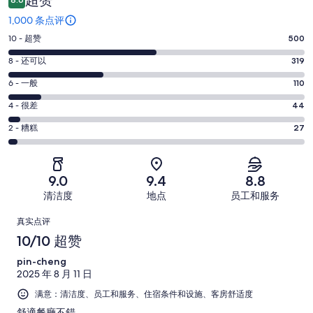
1,000 条点评
10
10 - 超赞
500
分
8
8 - 还可以
319
-
分
超
6
6 - 一般
110
-
分
赞。
还
4
4 - 很差
44
-
500
分
可
一
2
条
2 - 糟糕
27
-
以。
分
般。
好
很
319
-
110
评，
差。
条
糟
条
共
9.0
9.4
8.8
44
好
糕。
好
有
条
清洁度
地点
员工和服务
评，
27
评，
1000
好
共
点
条
共
条
真实点评
评，
有
好
有
点
评
10/10 超赞
共
1000
评，
1000
评
有
条
pin-cheng
共
条
1000
点
2025 年 8 月 11 日
有
点
条
评
1000
满意：清洁度、员工和服务、住宿条件和设施、客房舒适度
评
点
条
舒適餐廳不錯