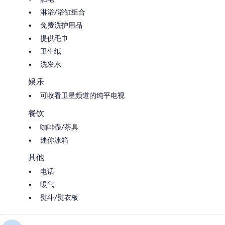
淋浴/浴缸组合
免费洗护用品
提供毛巾
卫生纸
洗发水
娱乐
可收看卫星频道的纯平电视
餐饮
咖啡壶/茶具
迷你冰箱
其他
电话
暖气
熨斗/熨衣板