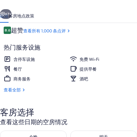
山
一个
下一个
酒
67+
概述
客房
地点
政策
店
点
超赞
8.6
查看所有 1,000 条点评
的
8.6/10
评
照
热门服务设施
片
含停车设施
免费 Wi-Fi
库
餐厅
提供早餐
商务服务
酒吧
咖啡馆
查看全部
客房选择
查看这些日期的空房情况
查看今晚的空房情况：8月 8 - 8月 9
查看明天的空房情况：8月 9 - 8