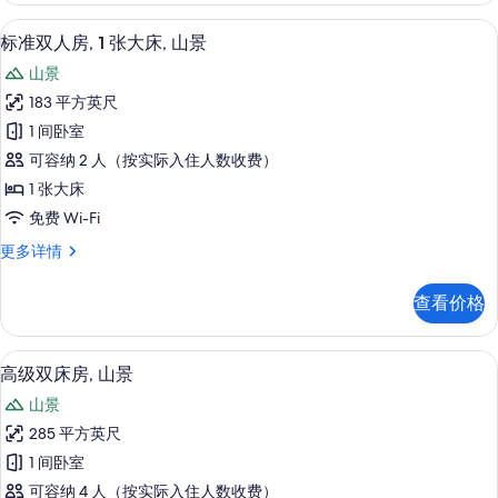
房
或
熨斗/熨衣板、免费 WiFi、床单
显
4
双
标准双人房, 1 张大床, 山景
的
示
床
所
山景
房
标
更
有
183 平方英尺
准
多
照
1 间卧室
信
双
息
片
可容纳 2 人（按实际入住人数收费）
人
1 张大床
房,
免费 Wi-Fi
1
标
更多详情
张
准
大
双
查看价格
人
床,
房,
山
1
客房景观
显
5
张
景
高级双床房, 山景
示
大
的
山景
床,
高
所
山
285 平方英尺
级
景
有
1 间卧室
更
双
照
多
可容纳 4 人（按实际入住人数收费）