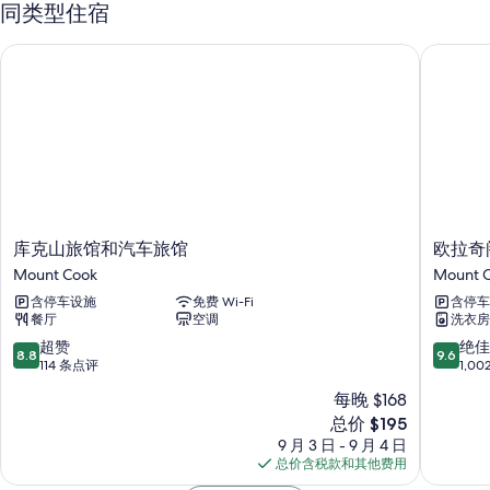
同类型住宿
库克山旅馆和汽车旅馆
欧拉奇阁
库
欧
库克山旅馆和汽车旅馆
欧拉奇
克
拉
Mount Cook
Mount 
山
奇
含停车设施
免费 Wi-Fi
含停车
旅
阁
餐厅
空调
洗衣房
馆
汽
和
车
8.8
9.6
超赞
绝佳
8.8
9.6
汽
旅
分，
分，
114 条点评
1,0
车
馆
总
总
每晚 $168
旅
Mount
分
分
新
馆
总价 $195
Cook
10，
10，
价
Mount
超
绝
9 月 3 日 - 9 月 4 日
格
Cook
赞，
佳，
总价含税款和其他费用
$195
114
1,002