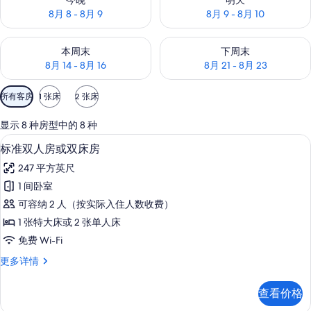
今晚
明天
8月 8 - 8月 9
8月 9 - 8月 10
查看本周末的空房情况：8月 14 - 8月 16
查看下周末的空房情况：8月 21 -
本周末
下周末
8月 14 - 8月 16
8月 21 - 8月 23
可
所有客房
1 张床
2 张床
用
的
显示 8 种房型中的 8 种
客
标准双人房或双床房 | 熨斗/熨衣板、免费
显
4
标准双人房或双床房
房
示
筛
247 平方英尺
标
选
1 间卧室
准
条
可容纳 2 人（按实际入住人数收费）
双
件
1 张特大床或 2 张单人床
人
免费 Wi-Fi
房
标
更多详情
或
准
双
双
查看价格
人
床
房