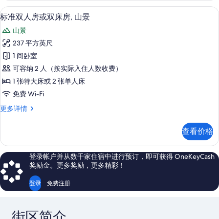
山
张
熨斗/熨衣板、免费 WiFi、床单
显
3
特
景
标准双人房或双床房, 山景
示
大
的
山景
床,
标
所
山
237 平方英尺
准
景
有
1 间卧室
更
双
照
多
可容纳 2 人（按实际入住人数收费）
人
信
片
1 张特大床或 2 张单人床
息
房
免费 Wi-Fi
或
标
更多详情
双
准
床
双
查看价格
人
房,
房
山
或
登录帐户并从数千家住宿中进行预订，即可获得 OneKeyCash
双
景
奖励金。更多奖励，更多精彩！
床
的
房,
登录
免费注册
山
所
景
有
更
街区简介
多
照