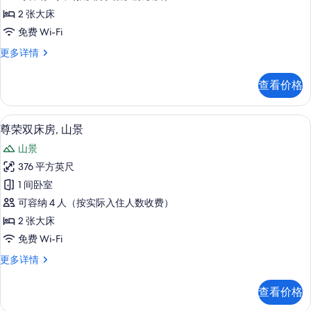
床
信
片
2 张大床
息
房,
免费 Wi-Fi
山
高
更多详情
景
级
的
双
查看价格
床
所
房,
有
山
熨斗/熨衣板、免费 WiFi、床单
显
2
景
尊荣双床房, 山景
照
示
更
片
山景
多
尊
信
376 平方英尺
荣
息
1 间卧室
双
可容纳 4 人（按实际入住人数收费）
床
2 张大床
房,
免费 Wi-Fi
山
尊
更多详情
景
荣
的
双
查看价格
床
所
房,