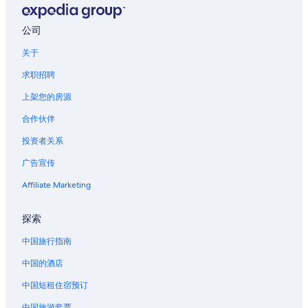
上马恩的酒店
吕代的酒店
公司
奥布河畔阿尔西的酒店
关于
圣瑞利安莱维拉的酒店
求职招聘
兰斯的城堡
上架您的房源
位于兰斯的Hilton Hotels
合作伙伴
梅斯的酒店
投资者关系
葛兰皮衣的酒店
广告宣传
马恩河畔沙蒂隆的酒店
巴尔鲁瓦地区利尼的酒店
Affiliate Marketing
探索
中国旅行指南
中国的酒店
中国短租住宿预订
中国旅游套票