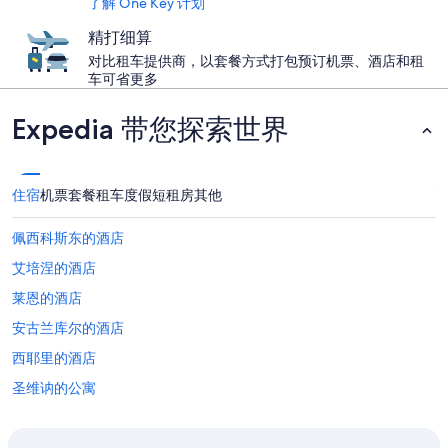
了解 One Key 计划
精打细算
对比租车提供商，以套餐方式打包预订机票、酒店和租
车可省更多
Expedia 带您探索世界
住宿
机票
套餐
租车
度假短租房
其他
佩西科斯东的酒店
艾培涅的酒店
莱恩的酒店
安古兰库尔的酒店
西耶里的酒店
圣维讷的公寓
位于凡尔登的设有 SPA 水疗的度假村酒店