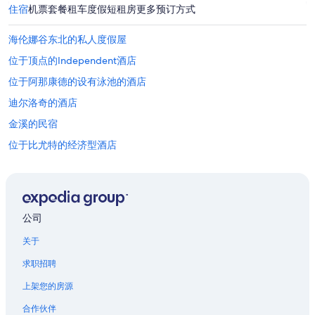
住宿
机票
套餐
租车
度假短租房
更多预订方式
海伦娜谷东北的私人度假屋
位于顶点的Independent酒店
位于阿那康德的设有泳池的酒店
迪尔洛奇的酒店
金溪的民宿
位于比尤特的经济型酒店
比尤特的汽车旅馆
大天空的胶囊酒店
海伦娜西区的酒店
公司
白厅的酒店
关于
罗根的酒店
求职招聘
麦迪逊河附近的酒店
上架您的房源
蒙大拿西南部的汽车旅馆
合作伙伴
位于费尔蒙特的家庭式酒店