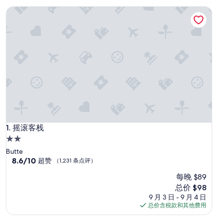
摇滚客栈
摇滚客栈
1. 摇滚客栈
2.0
星
Butte
住
8.6
8.6/10
超赞
（1,231 条点评）
分，
宿
每晚 $89
总
分
新
总价 $98
10，
价
9 月 3 日 - 9 月 4 日
超
格
总价含税款和其他费用
赞，
$98