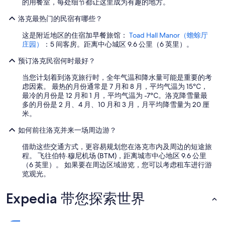
的用餐室，每处细节都让这里成为有趣的地方。
需
遵
洛克最热门的民宿有哪些？
守
这是附近地区的住宿加早餐旅馆：
Toad Hall Manor（蟾蜍厅
其
庄园）
：5 间客房。距离中心城区 9.6 公里（6 英里）。
他
条
预订洛克民宿何时最好？
款。
当您计划着到洛克旅行时，全年气温和降水量可能是重要的考
虑因素。 最热的月份通常是 7 月和 8 月，平均气温为 15℃，
最冷的月份是 12 月和 1 月，平均气温为 -7℃。洛克降雪量最
多的月份是 2 月、4 月、10 月和 3 月，月平均降雪量为 20 厘
米。
如何前往洛克并来一场周边游？
借助这些交通方式，更容易规划您在洛克市内及周边的短途旅
程。 飞往伯特·穆尼机场 (BTM)，距离城市中心地区 9.6 公里
（6 英里）。 如果要在周边区域游览，您可以考虑租车进行游
览观光。
Expedia 带您探索世界