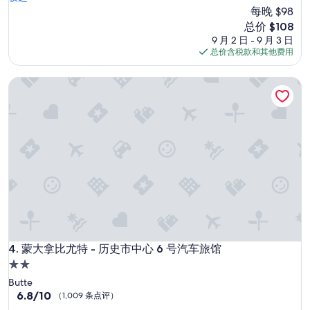
每晚 $98
好
极
新
总价 $108
了，
价
9 月 2 日 - 9 月 3 日
（41
格
总价含税款和其他费用
条
$108
点
蒙大拿比尤特 - 历史市中心 6 号汽车旅馆
评）
蒙大拿比尤特 - 历史市中心 6 号汽车旅馆
4. 蒙大拿比尤特 - 历史市中心 6 号汽车旅馆
2.0
星
Butte
住
6.8
6.8/10
（1,009 条点评）
分，