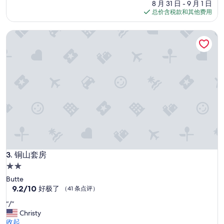
点
价
8 月 31 日 - 9 月 1 日
评）
格
总价含税款和其他费用
$73
铜山套房
铜山套房
3. 铜山套房
2.0
星
Butte
住
9.2
9.2/10
好极了
（41 条点评）
分，
宿
“
“/”
总
/
Christy
分
”
收起
10，