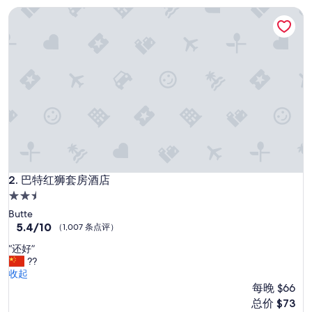
（1,231
巴特红狮套房酒店
条
点
评）
巴特红狮套房酒店
2. 巴特红狮套房酒店
2.5
星
Butte
住
5.4
5.4/10
（1,007 条点评）
分，
宿
“
“还好”
总
还
??
分
好
收起
10，
”
每晚 $66
（1,007
条
新
总价 $73