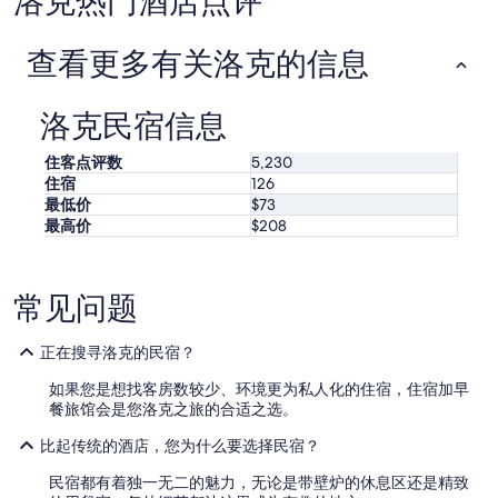
洛克热门酒店点评
住
宿
查看更多有关洛克的信息
的
每
晚
最
洛克民宿信息
低
价
住客点评数
5,230
格。
住宿
126
价
最低价
$73
格
最高价
$208
和
供
应
情
常见问题
况
可
正在搜寻洛克的民宿？
能
会
如果您是想找客房数较少、环境更为私人化的住宿，住宿加早
有
餐旅馆会是您洛克之旅的合适之选。
所
变
比起传统的酒店，您为什么要选择民宿？
动。
可
民宿都有着独一无二的魅力，无论是带壁炉的休息区还是精致
能