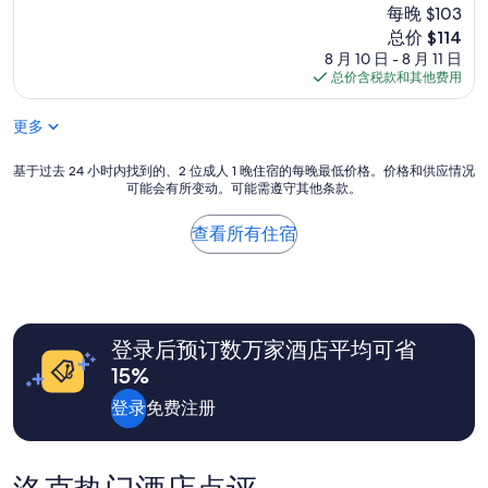
宿
每晚 $103
总
分
新
总价 $114
10，
价
8 月 10 日 - 8 月 11 日
（1,009
格
总价含税款和其他费用
条
$114
点
更多
评）
基
基于过去 24 小时内找到的、2 位成人 1 晚住宿的每晚最低价格。价格和供应情况
可能会有所变动。可能需遵守其他条款。
于
过
去
查看所有住宿
24
小
时
内
找
登录后预订数万家酒店平均可省
到
的、
15%
2
位
登录
免费注册
成
人
1
晚