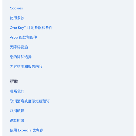
弗吉尼亚城的家庭旅馆
Cookies
位于弗吉尼亚城的豪华酒店
弗吉尼亚城的酒店
使用条款
弗吉尼亚城的农场
One Key™ 计划条款和条件
弗吉尼亚城的度假村
Vrbo 条款和条件
温泉的民宿
无障碍设施
温泉的家庭旅馆
您的隐私选择
温泉的酒店
内容指南和报告内容
温泉的私人度假屋
帮助
温泉的度假村
位于谢里丹的Independent酒店
联系我们
谢里丹的酒店
取消酒店或度假短租预订
阿姆斯特丹的农场
取消航班
贝尔格莱德的酒店
退款时限
贝尔格莱德的度假村
使用 Expedia 优惠券