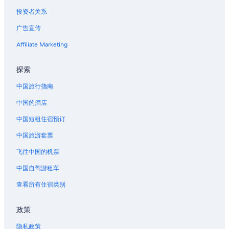
投资者关系
位于费尔蒙特的豪华酒店
广告宣传
费尔蒙特的度假屋
波托马克的家庭旅馆
Affiliate Marketing
曼哈顿的公寓
探索
曼哈顿的民宿
中国旅行指南
曼哈顿的家庭旅馆
中国的酒店
位于曼哈顿的商务酒店
中国短租住宿预订
曼哈顿的酒店
中国旅游套票
曼哈顿的公寓
曼哈顿的别墅
飞往中国的机票
葛兰的酒店
中国自驾游租车
林肯的酒店
查看所有住宿类别
弗吉尼亚城的农业旅游旅馆
政策
弗吉尼亚城的木屋
隐私政策