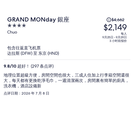
原
GRAND MONday 銀座
$4,662
$2,149
价
4
为
out
Chuo
每人
of
9月25日 - 9月29日
每
3 小时前报价
5
人
包含往返直飞机票
$4,662，
达拉斯 (DFW) 至 东京 (HND)
现
价
9.8
/
10
超好！ (297 条点评)
为
地理位置超級方便，房間空間也很大，三成人住加上行李箱空間還很
每
大，每天都有更換乾淨毛巾，一週清潔兩次，房間裏有簡單的廚具，
人
洗衣機，酒店設備新
$2,149
点评日期：2026 年 7 月 8 日