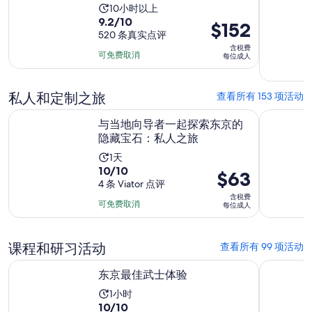
活
10小时以上
9.2
9.2/10
动
价
$152
分，
520 条真实点评
时
格
含税费
满
长
为
可免费取消
每位成人
分
为
$152
10
10
每
分，
私人和定制之旅
查看所有 153 项活动
小
位
520
时
在新标签页
与当地向导者一起探索东京的隐藏宝石：私人之旅
东京定制私
成
与当地向导者一起探索东京的
条
人
隐藏宝石：私人之旅
点
评
活
1天
10.0
10/10
动
价
$63
分，
4 条 Viator 点评
时
格
含税费
满
长
为
可免费取消
每位成人
分
为
$63
10
1
每
分，
课程和研习活动
查看所有 99 项活动
天
位
4
在新标签页中打开
成
东京最佳武士体验
东京筷子
条
东京最佳武士体验
人
点
活
1小时
评
10.0
10/10
动