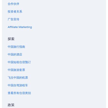
位于六本木的Hyatt Hotels
合作伙伴
位于六本木的Mandarin Oriental Hotel Group
投资者关系
位于六本木的浪漫酒店
广告宣传
位于六本木的设有 SPA 水疗的度假村酒店
Affiliate Marketing
位于六本木的Tokyu Hotels
位于六本木的Villa Fontaine酒店
探索
位于六本木的婚庆酒店
中国旅行指南
六本木的酒店
中国的酒店
汐留的酒店
中国短租住宿预订
田町的酒店
中国旅游套票
位于新桥的Apa Hotels
飞往中国的机票
位于新桥的精品酒店
中国自驾游租车
位于新桥的商务酒店
查看所有住宿类别
位于新桥的Capsule and Sauna Century Group酒店
位于新桥的经济型酒店
政策