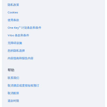
位于新桥的家庭式酒店
隐私政策
位于新桥的历史风格酒店
Cookies
位于新桥的豪华酒店
使用条款
位于新桥的Marriott Hotels & Resorts
One Key™ 计划条款和条件
位于新桥的Prince Hotels
Vrbo 条款和条件
位于新桥的Villa Fontaine酒店
无障碍设施
新桥的酒店
您的隐私选择
新桥站附近的酒店
内容指南和报告内容
Ginza Six 百货商城附近的酒店
位于港区的经济型酒店
帮助
港区的酒店
联系我们
位于麻布的Oakwood酒店
取消酒店或度假短租预订
麻布的酒店
取消航班
银座的酒店
退款时限
元麻布的酒店