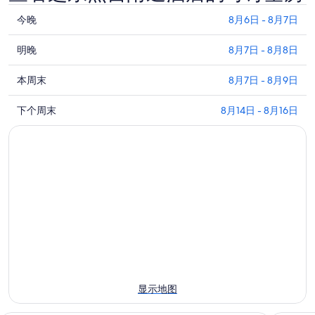
查
今晚
8月6日 - 8月7日
看
查
芝
明晚
8月7日 - 8月8日
看
东
查
芝
本周末
8月7日 - 8月9日
照
看
东
宫
查
芝
下个周末
8月14日 - 8月16日
照
附
看
东
宫
近
芝
照
附
今
东
宫
近
晚
照
附
明
的
宫
近
晚
住
附
的
的
宿
近
本
住
价
的
周
宿
格，
下
末
价
入
周
住
格，
住
末
宿
入
日
显示地图
住
价
住
期
宿
格，
日
为