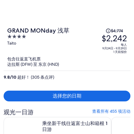
原
GRAND MONday 浅草
$4,774
$2,242
价
4
为
out
Taito
每人
of
每
9月24日 - 9月29日
1 天前报价
5
人
包含往返直飞机票
$4,774，
达拉斯 (DFW) 至 东京 (HND)
现
价
9.8
/
10
超好！ (305 条点评)
为
每
人
选择您的日期
$2,242
观光一日游
查看所有 455 项活动
在新标签页中打开
乘坐新干线往返富士山和箱根 1 日游
东京全天
乘坐新干线往返富士山和箱根 1
日游