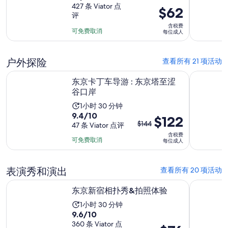
分，
427 条 Viator 点
时
价
$62
评
满
长
格
含税费
分
为
为
可免费取消
每位成人
10
1
$62
分，
小
每
户外探险
查看所有 21 项活动
427
时
位
条
在新标签页中打开
东京卡丁车导游 : 东京塔至涩谷口岸
东京卡丁车之
成
东京卡丁车导游 : 东京塔至涩
点
人
谷口岸
评
活
1小时 30 分钟
9.4
9.4/10
动
之
$122
$144
分，
47 条 Viator 点评
时
前
含税费
满
长
的
可免费取消
每位成人
分
为
价
10
1
格
分，
表演秀和演出
查看所有 20 项活动
小
是
47
时
在新标签页中打开
东京新宿相扑秀&拍照体验
东京：相扑
$144，
东京新宿相扑秀&拍照体验
条
30
现
点
活
1小时 30 分钟
分
在
9.6
评
9.6/10
动
钟
的
分，
360 条 Viator 点
时
价