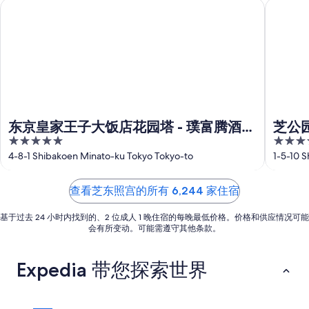
东京皇家王子大饭店花园塔 - 璞富腾酒店及度假村，LVX 精选
芝公园酒
价
入
期
8
格，
住
月
为
入
日
6
8
住
日
月
期
日
-
7
为
8
日
期
8
月
-
月
为
7
8
7
8
东京皇家王子大饭店花园塔 - 璞富腾酒店
芝公
日
月
日
月
5
4
及度假村，LVX 精选
8
-
14
out
out
4-8-1 Shibakoen Minato-ku Tokyo Tokyo-to
1-5-10 
日
8
日
of
of
月
-
5
5
查看芝东照宫的所有 6,244 家住宿
9
8
日
月
基于过去 24 小时内找到的、2 位成人 1 晚住宿的每晚最低价格。价格和供应情况可能
16
会有所变动。可能需遵守其他条款。
日
Expedia 带您探索世界