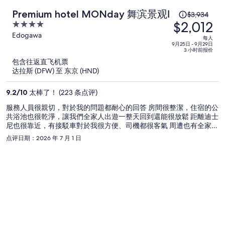
原
Premium hotel MONday 舞滨景观Ⅰ
$3,934
$2,012
价
4
为
out
Edogawa
每人
of
9月25日 - 9月29日
每
3 小时前报价
5
人
包含往返直飞机票
$3,934，
达拉斯 (DFW) 至 东京 (HND)
现
价
9.2
/
10
太棒了！ (223 条点评)
为
服務人員很親切，對於我的問題都耐心的回答 房間很整潔，住宿的公
每
共浴池也很乾淨，讓我們全家人出遊一整天回到還能很放鬆 距離迪士
人
尼也很靠近，有接駁車對於我很方便、司機都很客氣 周遭也有全家很
$2,012
方便我們採買跟夜間補給 我們全家人都很滿意👍
点评日期：2026 年 7 月 1 日