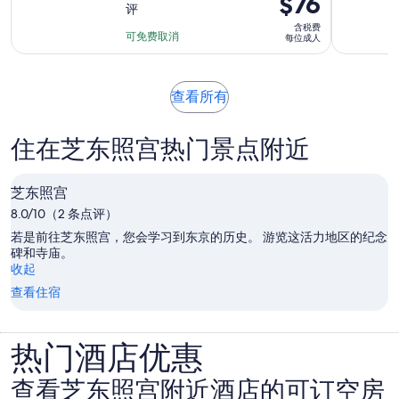
$76
价
评
满
长
格
格
含税费
分
为
为
可免费取消
每位成人
是
10
1
$76
$122
分，
小
每
每
360
时
位
在
查看所有
位
条
新
30
成
成
点
标
分
人
人
住在芝东照宫热门景点附近
评
签
钟
页
中
芝东照宫
打
8.0/10（2 条点评）
开
若是前往芝东照宫，您会学习到东京的历史。 游览这活力地区的纪念
碑和寺庙。
收起
查看住宿
热门酒店优惠
查看芝东照宫附近酒店的可订空房