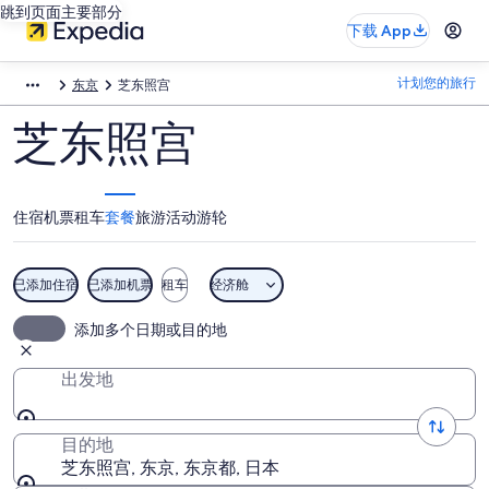
跳到页面主要部分
下载 App
计划您的旅行
东京
芝东照宫
芝东照宫
住宿
机票
租车
套餐
旅游活动
游轮
已添加住宿
已添加机票
租车
经济舱
添加多个日期或目的地
出发地
目的地
芝东照宫, 东京, 东京都, 日本