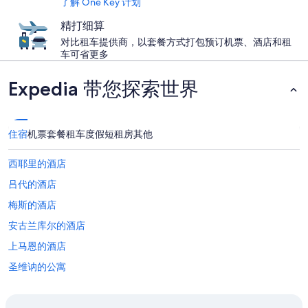
了解 One Key 计划
精打细算
对比租车提供商，以套餐方式打包预订机票、酒店和租
车可省更多
Expedia 带您探索世界
住宿
机票
套餐
租车
度假短租房
其他
西耶里的酒店
吕代的酒店
梅斯的酒店
安古兰库尔的酒店
上马恩的酒店
圣维讷的公寓
圣瑞利安莱维拉的酒店