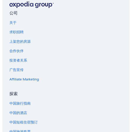
马恩河畔沙蒂隆的酒店
巴尔鲁瓦地区利尼的酒店
公司
兰斯的城堡
关于
位于兰斯的Hilton Hotels
求职招聘
莱恩的酒店
上架您的房源
佩西科斯东的酒店
合作伙伴
艾培涅的酒店
投资者关系
位于凡尔登的设有 SPA 水疗的度假村酒店
广告宣传
奥布河畔阿尔西的酒店
葛兰皮衣的酒店
Affiliate Marketing
探索
中国旅行指南
中国的酒店
中国短租住宿预订
中国旅游套票