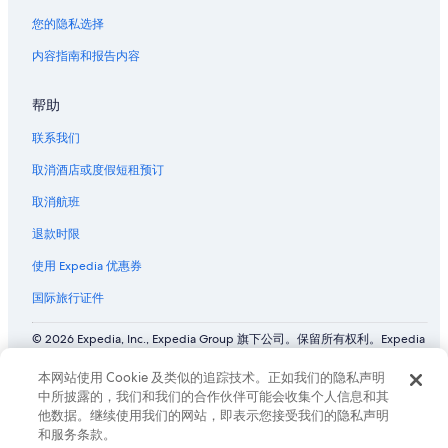
您的隐私选择
内容指南和报告内容
帮助
联系我们
取消酒店或度假短租预订
取消航班
退款时限
使用 Expedia 优惠券
国际旅行证件
© 2026 Expedia, Inc., Expedia Group 旗下公司。保留所有权利。Expedia
和飞机标志是 Expedia, Inc. 在美国和/或其他国家/地区的商标或注册商
标。 CST# 2029030-50.
本网站使用 Cookie 及类似的追踪技术。正如我们的隐私声明
中所披露的，我们和我们的合作伙伴可能会收集个人信息和其
他数据。继续使用我们的网站，即表示您接受我们的隐私声明
和服务条款。