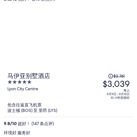
为
每
人
$516
原
马伊亚别墅酒店
$3,761
$3,039
价
5
为
out
Lyon City Centre
每人
of
每
9月9日 - 9月13日
10 小时前报价
5
人
包含往返直飞机票
$3,761，
波士顿 (BOS) 至 里昂 (LYS)
现
价
9.8
/
10
超好！ (147 条点评)
为
环境好 服务好
每