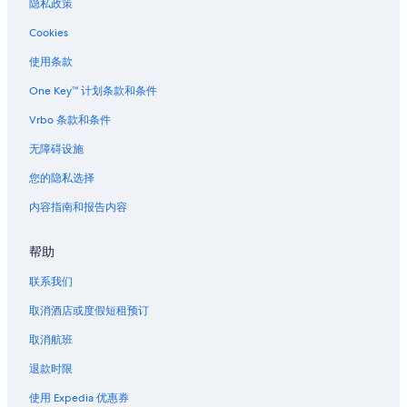
隐私政策
第戎的酒店
Cookies
拉康克的酒店
使用条款
纳沃尔-苏尔-格罗斯纳的酒店
One Key™ 计划条款和条件
滨湖克莱尔沃的酒店
Vrbo 条款和条件
伊格朗德的酒店
无障碍设施
塞纳-马恩省河畔圣马尔克的酒店
您的隐私选择
位于伯根地酒的酒庄酒店
内容指南和报告内容
凡泽勒的酒店
隆勒索涅的酒店
帮助
阿户伊的酒店
联系我们
塞耶河博尔德教区的别墅
取消酒店或度假短租预订
沃讷罗马内的酒店
取消航班
位于科多尔的设有 SPA 水疗的度假村酒店
退款时限
圣伊莱尔丰坦的酒店
使用 Expedia 优惠券
马兰的酒店