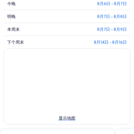
查
今晚
8月6日 - 8月7日
看
查
尼
明晚
8月7日 - 8月8日
看
埃
查
尼
本周末
8月7日 - 8月9日
普
看
埃
斯
查
尼
下个周末
8月14日 - 8月16日
普
博
看
埃
斯
物
尼
普
博
馆
埃
斯
物
附
普
博
馆
近
斯
物
附
今
博
馆
近
晚
物
附
明
的
馆
近
晚
住
附
的
的
宿
近
本
住
价
的
周
宿
格，
显示地图
下
末
价
入
周
住
格，
住
聖乔治酒店及温泉
索恩河畔