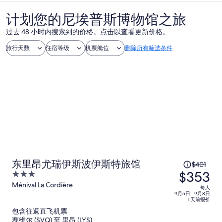
计划您的尼埃普斯博物馆之旅
过去 48 小时内搜索到的价格。点击以查看更新价格。
旅行天数
住宿等级
机票舱位
删除所有筛选条件
原
东里昂尤瑞伊斯波伊斯特旅馆
$401
$353
价
3
为
out
Ménival La Cordière
每人
of
9月5日 - 9月8日
每
1 天前报价
5
人
包含往返直飞机票
$401，
赛维尔 (SVQ) 至 里昂 (LYS)