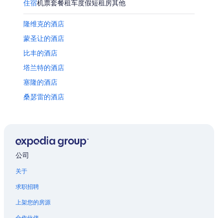
住宿
机票
套餐
租车
度假短租房
其他
隆维克的酒店
蒙圣让的酒店
比丰的酒店
塔兰特的酒店
塞隆的酒店
桑瑟雷的酒店
蒙特伯德的酒店
普里塞的酒店
维拉尔瓜的酒店
萨伊纳尔的酒店
公司
位于库什的家庭式酒店
关于
库什的酒店
求职招聘
圣皮耶尔七塔教区的酒店
上架您的房源
第戎市中心的酒店
合作伙伴