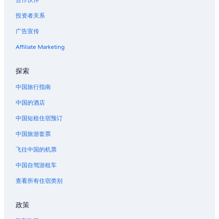
奥泽兰河畔弗拉维尼的酒店
投资者关系
蒙特索克莱瑟通的酒店
广告宣传
岛的酒店
Affiliate Marketing
汝拉的酒店
阿尔芒松河畔佩尔里尼的酒店
探索
圣玛丽拉布朗克的酒店
中国旅行指南
阿奈拉科特的酒店
中国的酒店
拉格兰德-维里耶的酒店
中国短租住宿预订
蒙雷瑟尔的酒店
中国旅游套票
圣迪迪耶的酒店
飞往中国的机票
第戎的公寓酒店
中国自驾游租车
第戎的民宿
查看所有住宿类别
第戎的家庭旅馆
位于第戎的家庭式酒店
政策
位于第戎的酒庄酒店