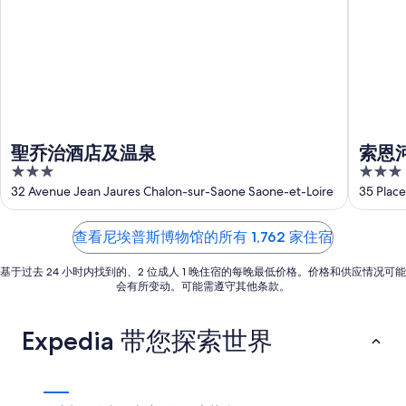
末
宿
入
日
住
价
住
期
宿
格，
日
为
价
入
期
8
格，
住
月
为
入
日
6
8
住
日
月
期
日
-
7
为
聖乔治酒店及温泉
索恩
8
日
期
8
3
3
月
-
月
为
out
out
32 Avenue Jean Jaures Chalon-sur-Saone Saone-et-Loire
35 Plac
7
8
7
8
of
of
日
月
日
月
5
5
查看尼埃普斯博物馆的所有 1,762 家住宿
8
-
14
日
8
日
基于过去 24 小时内找到的、2 位成人 1 晚住宿的每晚最低价格。价格和供应情况可能
月
-
会有所变动。可能需遵守其他条款。
9
8
日
月
Expedia 带您探索世界
16
日