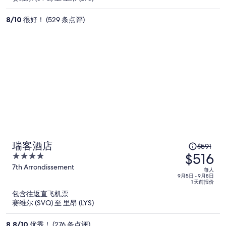
现
价
8
/
10
很好！ (529 条点评)
为
每
人
$353
原
瑞客酒店
$591
$516
价
4
为
out
7th Arrondissement
每人
of
9月5日 - 9月8日
每
1 天前报价
5
人
包含往返直飞机票
$591，
赛维尔 (SVQ) 至 里昂 (LYS)
现
价
8.8
/
10
优秀！ (276 条点评)