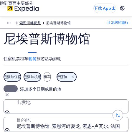
跳到页面主要部分
下载 App
计划您的旅行
索恩河畔夏龙
尼埃普斯博物馆
尼埃普斯博物馆
住宿
机票
租车
套餐
旅游活动
游轮
已添加住宿
已添加机票
租车
经济舱
添加多个日期或目的地
出发地
目的地
尼埃普斯博物馆, 索恩河畔夏龙, 索恩-卢瓦尔, 法国