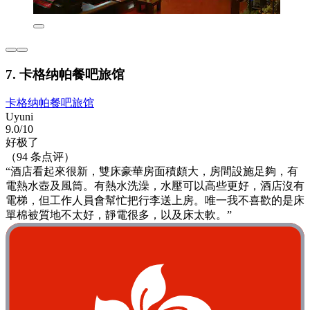
7. 卡格纳帕餐吧旅馆
卡格纳帕餐吧旅馆
Uyuni
9.0/10
好极了
（94 条点评）
“酒店看起來很新，雙床豪華房面積頗大，房間設施足夠，有
電熱水壺及風筒。有熱水洗澡，水壓可以高些更好，酒店沒有
電梯，但工作人員會幫忙把行李送上房。唯一我不喜歡的是床
單棉被質地不太好，靜電很多，以及床太軟。”