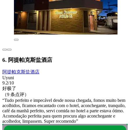
6. 阿提帕克斯盐酒店
阿提帕克斯盐酒店
Uyuni
9.2/10
好极了
（9 条点评）
“Tudo perfeito e impecável desde nossa chegada, fomos muito bem
acolhidos, ficamos encantado com o hotel, aconchegante, tranquilo,
café da manhã perfeito, servi comida no hotel a parte estava ótimo.
Acomodação perfeita para quem procura algo aconchegante e
acolhedor, limpassem. Super recomendo”