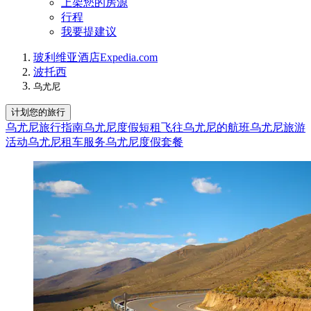
上架您的房源
行程
我要提建议
玻利维亚
酒店
Expedia.com
波托西
乌尤尼
计划您的旅行
乌尤尼旅行指南
乌尤尼度假短租
飞往乌尤尼的航班
乌尤尼旅游
活动
乌尤尼租车服务
乌尤尼度假套餐