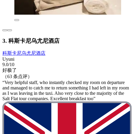
3. 科斯卡尼乌尤尼酒店
科斯卡尼乌尤尼酒店
Uyuni
9.0/10
好极了
（63 条点评）
“Very helpful staff, who instantly checked my room on departure
and managed to catch me to return something I had left in my room
as I was leaving in the taxi. Also very close to the majority of the
Salt Flat tour companies. Excellent breakfast too”