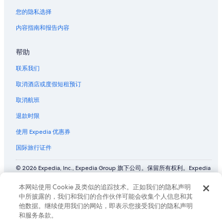
您的隐私选择
内容指南和报告内容
帮助
联系我们
取消酒店或度假短租预订
取消航班
退款时限
使用 Expedia 优惠券
国际旅行证件
© 2026 Expedia, Inc., Expedia Group 旗下公司。保留所有权利。Expedia
和飞机标志是 Expedia, Inc. 在美国和/或其他国家/地区的商标或注册商
标。 CST# 2029030-50.
本网站使用 Cookie 及类似的追踪技术。正如我们的隐私声明
中所披露的，我们和我们的合作伙伴可能会收集个人信息和其
他数据。继续使用我们的网站，即表示您接受我们的隐私声明
和服务条款。