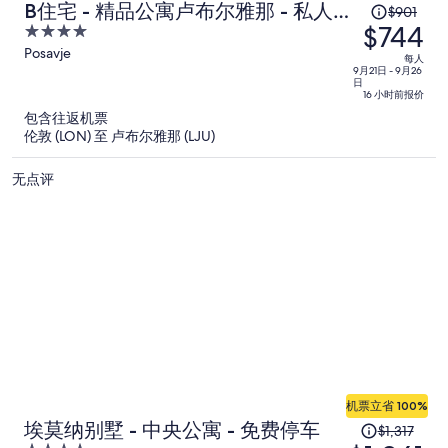
原
B住宅 - 精品公寓卢布尔雅那 - 私人停
$901
$744
价
4
车场
为
out
Posavje
每人
of
9月21日 - 9月26
每
日
5
人
16 小时前报价
$901，
包含往返机票
伦敦 (LON) 至 卢布尔雅那 (LJU)
现
价
无点评
为
每
人
$744
机票立省 100%
原
埃莫纳别墅 - 中央公寓 - 免费停车
$1,317