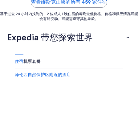
查看维斯克山峡的所有 459 家住宿
10
-
日
8
基于过去 24 小时内找到的、2 位成人 1 晚住宿的每晚最低价格。价格和供应情况可能
月
会有所变动。可能需遵守其他条款。
16
日
Expedia 带您探索世界
住宿
机票
套餐
泽伦西自然保护区附近的酒店