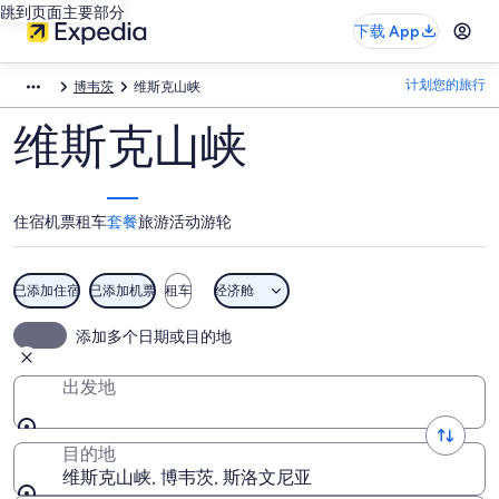
跳到页面主要部分
下载 App
计划您的旅行
博韦茨
维斯克山峡
维斯克山峡
住宿
机票
租车
套餐
旅游活动
游轮
已添加住宿
已添加机票
租车
经济舱
添加多个日期或目的地
出发地
目的地
维斯克山峡, 博韦茨, 斯洛文尼亚