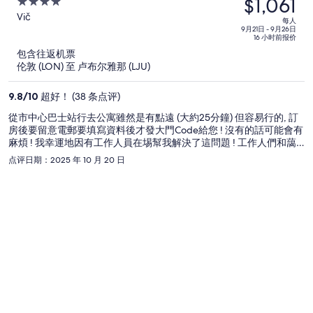
$1,061
价
4
为
out
Vič
每人
of
9月21日 - 9月26日
每
16 小时前报价
5
人
包含往返机票
$1,317，
伦敦 (LON) 至 卢布尔雅那 (LJU)
现
价
9.8
/
10
超好！ (38 条点评)
为
從市中心巴士站行去公寓雖然是有點遠 (大約25分鐘) 但容易行的, 訂
每
房後要留意電郵要填寫資料後才發大門Code給您 ! 沒有的話可能會有
人
麻煩 ! 我幸運地因有工作人員在埸幫我解決了這問題 ! 工作人們和藹
$1,061
有禮.
点评日期：2025 年 10 月 20 日