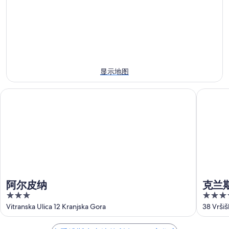
峡
近
晚
附
明
的
近
晚
住
的
的
宿
下
住
价
周
宿
格，
显示地图
末
价
入
住
格，
住
阿尔皮纳
克兰斯卡
宿
入
日
价
住
期
格，
日
为
入
期
8
住
月
为
日
8
8
日
月
期
-
9
为
阿尔皮纳
克兰
8
日
8
3
4.5
月
-
月
out
out
Vitranska Ulica 12 Kranjska Gora
38 Vršiš
9
8
14
of
of
日
月
日
5
5