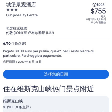
原
城堡景观酒店
$928
$755
价
3
为
out
Ljubljana City Centre
每人
of
9月21日 - 9月26日
每
16 小时前报价
5
人
包含往返机票
$928，
伦敦 (LON) 至 卢布尔雅那 (LJU)
现
价
6
/
10
(1 条点评)
为
Pagato 30.00 euro per pulizia, quale?. per il resto niente di
每
particolare. Parcheggio a pagamento.
人
点评日期：2019 年 8 月 16 日
$755
选择您的日期
住在维斯克山峡热门景点附近
维斯克山峡
9.0/10（8 条点评）