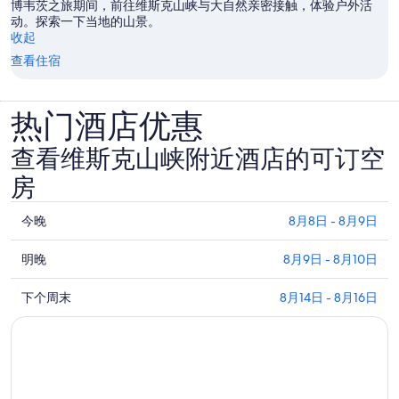
博韦茨之旅期间，前往维斯克山峡与大自然亲密接触，体验户外活
动。探索一下当地的山景。
收起
查看住宿
热门酒店优惠
查看维斯克山峡附近酒店的可订空
房
查
今晚
8月8日 - 8月9日
看
查
维
明晚
8月9日 - 8月10日
看
斯
查
维
下个周末
8月14日 - 8月16日
克
看
斯
山
维
克
峡
斯
山
附
克
峡
近
山
附
今