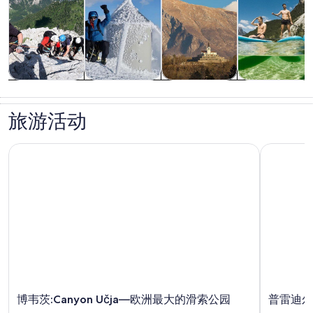
观光一日游
户外探险
私人和定制之
水上活动
旅
旅游活动
博韦茨:Canyon Učja—欧洲最大的滑索公园
普雷迪尔
博韦茨:Canyon Učja—欧洲最大的滑索公园
普雷迪尔