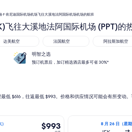
翰·F·肯尼迪国际机场机场飞往大溪地法阿国际机场机场的航班
FK)飞往大溪地法阿国际机场 (PPT)
美航空
法国航空
阿拉斯加航空
达美航空
法国航空
阿拉斯加航空
明智之选
预订机票后，加订精选酒店最多可省 30%*
最低 $616，往返最低 $993。价格和供应情况可能会有所变
星期日）从纽约前往帕皮提，9 月 19 日（星期六）返回，价格为 $
选择阿拉斯加航空航
$993
$993
期六）
8 月 26 日（星期
往