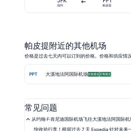
JFK
PPT
纽约
帕皮提
帕皮提附近的其他机场
价格是过去七天内可以订到的价格。价格和供应情
选择前往大溪地法阿国际机场 (PPT) 的航班。 可预订
PPT
大溪地法阿国际机场
价格最低
距离最近
常见问题
从约翰·F·肯尼迪国际机场飞往大溪地法阿国际
快收拾行李！根据过去 7 天 Expedia 针