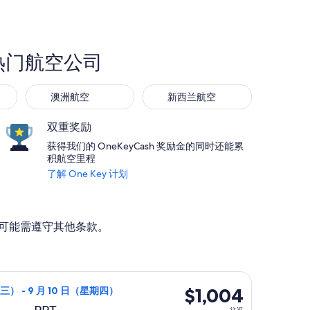
的热门航空公司
澳洲航空
新西兰航空
澳洲航空
新西兰航空
双重奖励
获得我们的 OneKeyCash 奖励金的同时还能累
积航空里程
了解 One Key 计划
动。可能需遵守其他条款。
993，最新报价 4 小时前
班，8 月 26 日（星期三）从纽约前往帕皮提，9 月 10 日（星
$1,004
$1,004
三） - 9 月 10 日（星期四）
往