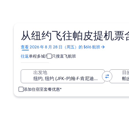
从纽约飞往帕皮提机票含税
在
查看 2026 年 8 月 28 日（周五）的 $616 航班
新
往返
单程
多城市
只搜直飞航班
窗
口
中
出发地
目
打
开
添加住宿至套餐优惠*