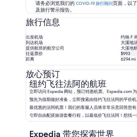
请务必浏览我们的
页面，以了解
COVID-19 旅行顾问
及旅行警示报告。
旅行信息
出发机场
约翰·F
到达机场
大溪地
提供航班的航空公司
大溪地航
往返票价
$993
距离
6294
mi
放心预订
纽约飞往法阿的航班
纽约飞往法阿的航班
立即访问 Expedia 网站，预订特惠机票。Expedia
预先为假期做好准备，立即搜索由纽约飞往法阿的平价机票套
最优惠的法阿机票！我们的客服人员将非常乐意回答您有关纽约 (
立即自由配搭旅游套餐行程，以最低价飞往法阿！想找一些有
Expedia 带您探索世界