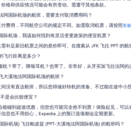
。价格和供应情况可能会有所变动。需遵守其他条款。
地法阿国际机场的航班，需要支付取消费用吗？
支付费用，不同航空公司的规定不同。如需取消机票，请按照
客服
阿国际机场，我该如何找到有灵活变更政策的便宜机票？
补足新旧机票之间的差价即可。在搜索从 JFK 飞往 PPT 的
场的飞行距离是多少？
。充气颈枕？带了。降噪耳机？也带了。非常好，从牙买加飞往法阿
直飞大溪地法阿国际机场的航班？
场之间没有直达航班，所以您得做好转机的准备。不过能在途中小
，是不是会比较便宜？
有机会能碰到超值优惠，但您也可能完全抢不到票！保险起见，可以在出发
息也不用担心，Expedia 上的预订选项都会定期更新。
迪国际机场) 飞往帕皮提 (PPT-大溪地法阿国际机场) 的航班吗？