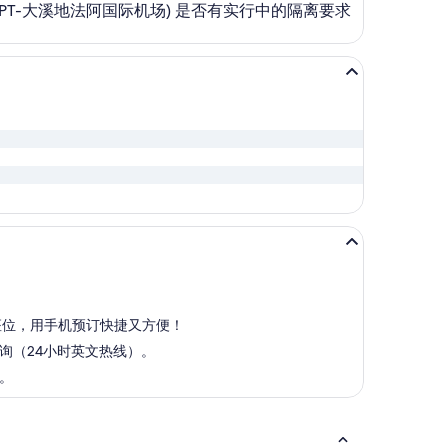
 (PPT-大溪地法阿国际机场) 是否有实行中的隔离要求
认座位，用手机预订快捷又方便！
 查询（24小时英文热线）。
您。