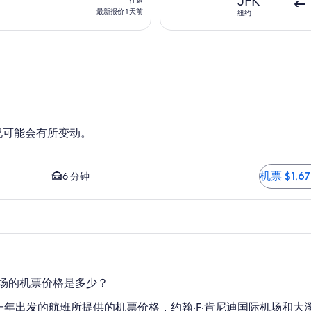
JFK
往返
5
返,
最新报价 1 天前
纽约
小
最
时
新
前
报
价
1
天
前
况可能会有所变动。
的最便宜且距离最近的选项。 到市中心的平均车程为 6 分钟。 机票 
机票 $1,6
6 分钟
机场的机票价格是多少？
对未来一年出发的航班所提供的机票价格，约翰·F·肯尼迪国际机场和大