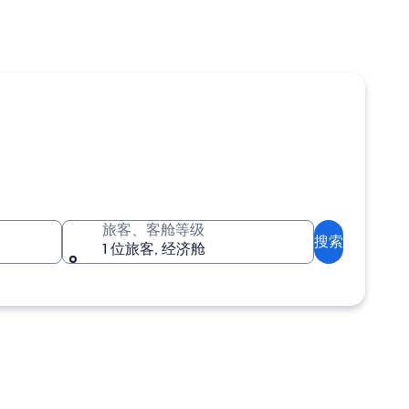
旅客、客舱等级
搜索
1 位旅客, 经济舱