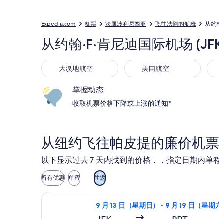
Expedia.com
机票
法属波利尼西亚
飞往法阿的航班
从约
从约翰·F·肯尼迪国际机场 (J
大溪地航空
美国航空
达
大溪地航空
美国航空
掌握动态
收取机票价格下降或上涨的通知*
从纽约飞往帕皮提的廉价机票
以下显示过去 7 天内找到的价格，，指定日期内单程
所有优惠
单程
往返
选择阿拉斯加航空航班，9 月 13 日（
9 月 13 日（星期日） - 9 月 19 日（星