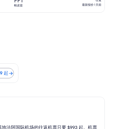
PPT
往返
到
返,
最新报价 1 天前
帕皮提
最
新
报
价
1
天
前
$1,679 起
79 起
溪地法阿国际机场的往返机票只要 $993 起。机票