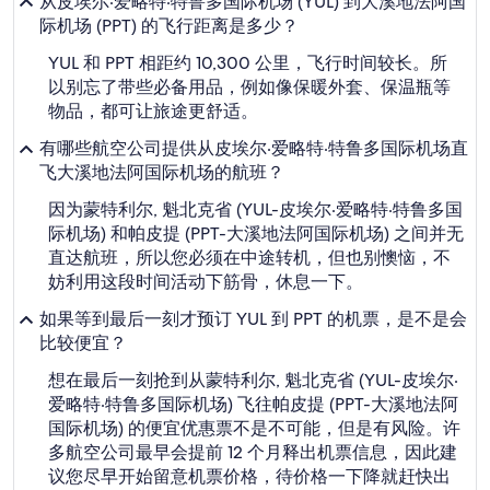
从皮埃尔·爱略特·特鲁多国际机场 (YUL) 到大溪地法阿国
际机场 (PPT) 的飞行距离是多少？
YUL 和 PPT 相距约 10,300 公里，飞行时间较长。所
以别忘了带些必备用品，例如像保暖外套、保温瓶等
物品，都可让旅途更舒适。
有哪些航空公司提供从皮埃尔·爱略特·特鲁多国际机场直
飞大溪地法阿国际机场的航班？
因为蒙特利尔, 魁北克省 (YUL-皮埃尔·爱略特·特鲁多国
际机场) 和帕皮提 (PPT-大溪地法阿国际机场) 之间并无
直达航班，所以您必须在中途转机，但也别懊恼，不
妨利用这段时间活动下筋骨，休息一下。
如果等到最后一刻才预订 YUL 到 PPT 的机票，是不是会
比较便宜？
想在最后一刻抢到从蒙特利尔, 魁北克省 (YUL-皮埃尔·
爱略特·特鲁多国际机场) 飞往帕皮提 (PPT-大溪地法阿
国际机场) 的便宜优惠票不是不可能，但是有风险。许
多航空公司最早会提前 12 个月释出机票信息，因此建
议您尽早开始留意机票价格，待价格一下降就赶快出