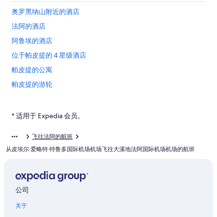
奥罗黑纳山附近的酒店
法阿的酒店
阿鲁埃的酒店
位于帕皮提的 4 星级酒店
帕皮提的公寓
帕皮提的游轮
位于帕皮提的豪华酒店
帕皮提的私人度假屋
* 适用于 Expedia 会员。
飞往法阿的航班
从皮埃尔·爱略特·特鲁多国际机场机场飞往大溪地法阿国际机场机场的航班
公司
关于