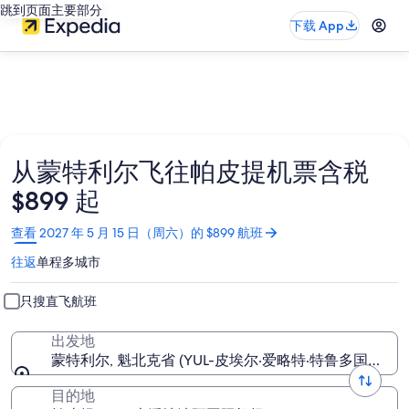
跳到页面主要部分
下载 App
从蒙特利尔飞往帕皮提机票含税
$899 起
在
查看 2027 年 5 月 15 日（周六）的 $899 航班
新
往返
单程
多城市
窗
口
中
只搜直飞航班
打
开
出发地
蒙特利尔, 魁北克省 (YUL-皮埃尔·爱略特·特鲁多国际机场
目的地