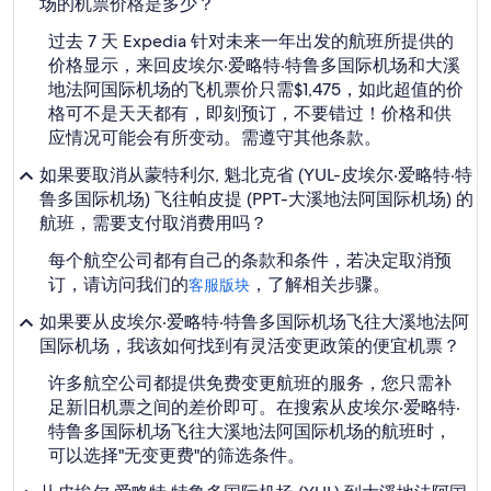
份
场的机票价格是多少？
过去 7 天 Expedia 针对未来一年出发的航班所提供的
价格显示，来回皮埃尔·爱略特·特鲁多国际机场和大溪
地法阿国际机场的飞机票价只需$1,475，如此超值的价
格可不是天天都有，即刻预订，不要错过！价格和供
应情况可能会有所变动。需遵守其他条款。
如果要取消从蒙特利尔, 魁北克省 (YUL-皮埃尔·爱略特·特
鲁多国际机场) 飞往帕皮提 (PPT-大溪地法阿国际机场) 的
航班，需要支付取消费用吗？
每个航空公司都有自己的条款和条件，若决定取消预
订，请访问我们的
，了解相关步骤。
客服版块
如果要从皮埃尔·爱略特·特鲁多国际机场飞往大溪地法阿
国际机场，我该如何找到有灵活变更政策的便宜机票？
许多航空公司都提供免费变更航班的服务，您只需补
足新旧机票之间的差价即可。在搜索从皮埃尔·爱略特·
特鲁多国际机场飞往大溪地法阿国际机场的航班时，
可以选择"无变更费"的筛选条件。