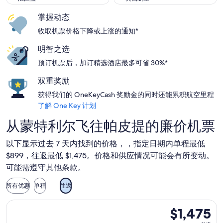
掌握动态
收取机票价格下降或上涨的通知*
明智之选
预订机票后，加订精选酒店最多可省 30%*
双重奖励
获得我们的 OneKeyCash 奖励金的同时还能累积航空里程
了解 One Key 计划
从蒙特利尔飞往帕皮提的廉价机票
以下显示过去 7 天内找到的价格，，指定日期内单程最低
$899，往返最低 $1,475。价格和供应情况可能会有所变动。
可能需遵守其他条款。
所有优惠
单程
往返
选择加拿大航空航班，4 月 18 日（星期日）从蒙特利尔前往帕皮提
$1,475
$1,475
往