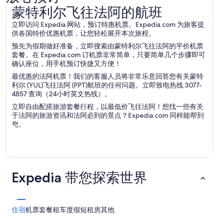
蒙特利尔飞往法阿的航班
蒙特利尔飞往法阿的航班
立即访问 Expedia 网站，预订特惠机票。Expedia.com 为旅客提
供各国特价优惠机票，让您轻松展开本次旅程。
预先为假期做好准备，立即搜索由蒙特利尔飞往法阿的平价机票
套餐。在 Expedia.com 订机票非常简单，只要简单几个步骤即可
确认座位，用手机预订快捷又方便！
最优惠的法阿机票！我们的客服人员将非常乐意回答您有关蒙特
利尔 (YUL)飞往法阿 (PPT)航班的任何问题。立即致电热线 3077-
4857 查询（24小时英文热线）。
立即自由配搭旅游套餐行程，以最低价飞往法阿！想找一些有关
于法阿的旅游资讯和法阿必到的景点？Expedia.com 同样能帮到
您。
Expedia 带您探索世界
住宿
机票
套餐
租车
度假短租房
其他