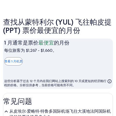
天
前
查找从蒙特利尔 (YUL) 飞往帕皮提
(PPT) 票价最便宜的月份
1
1 月通常是票价
最便宜
的月份
月
每位旅客为 $1,267 - $1,660。
通
常
查看 1 月机票
是
票
价
这些分析基于过去 12 个月内在我们网站上搜索到的 10 天或更短的经济舱行
最
程的价格。分析仅供参考，当前价格可能有所不同。
便
宜
常见问题
的
月
从皮埃尔·爱略特·特鲁多国际机场飞往大溪地法阿国际机