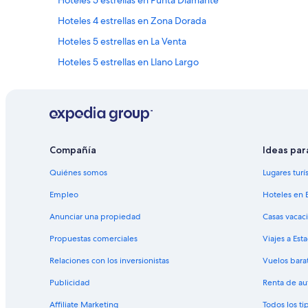
Hoteles 5 estrellas en Punta Diamante
t
é
e
Hoteles 4 estrellas en Zona Dorada
p
c
r
h
Hoteles 5 estrellas en La Venta
o
a
n
Hoteles 5 estrellas en Llano Largo
d
t
o
Hoteles 2 estrellas en Diamante
o
”
.
Hoteles 4 estrellas en Diamante
”
Hoteles 3 estrellas en Avenida Costera Miguel Alemán
Hoteles 2 estrellas en Acapulco
Compañía
Ideas par
Hoteles 4 estrellas en Acapulco
Quiénes somos
Lugares turí
Hoteles 2 estrellas en Pie de la Cuesta
Empleo
Hoteles en 
Hoteles 5 estrellas en Pie de la Cuesta
Anunciar una propiedad
Casas vacac
Hoteles 3 estrellas en Coyuca de Benítez
Propuestas comerciales
Viajes a Est
Relaciones con los inversionistas
Vuelos bara
Publicidad
Renta de au
Affiliate Marketing
Todos los t