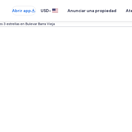
•
Abrir app
USD
Anunciar una propiedad
Ate
s 3 estrellas en Bulevar Barra Vieja