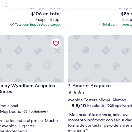
h
Ver menos
opiniones)
o
$89 por noche
$71 p
s)
31
t
El
El
$106 en total
$86 
e
precio
preci
7 sep. - 8 sep.
2 sep
l
actual
actual
Total con impuestos y cargos
Total con impuesto
n
es
es
o
de
de
y Wyndham Acapulco Hotel & Suites
Amares Acapulco
c
$106
$86
u
e
n
t
a
c
o
n
y Wyndham Acapulco Hotel & Suites
Amares Acapulco
da by Wyndham Acapulco
7. Amares Acapulco
s
e
Suites
Propiedad
r
d
de
Avenida Costera Miguel Alemán
v
3.5
8.8
8.8/10
Excelente
radicional
(328 opiniones)
i
de
estrellas
Muy bueno
(684 opiniones)
c
“
“Me encantó la estancia, solo tuve 
10,
i
M
momento incómodo con seguridad
ones adecuadas al precio. Mucho
Excelente,
o
e
forma de contestar pero de ahí en
la avenida. Lugar de
(328
m
e
muy bien.”
miento techado”
opiniones)