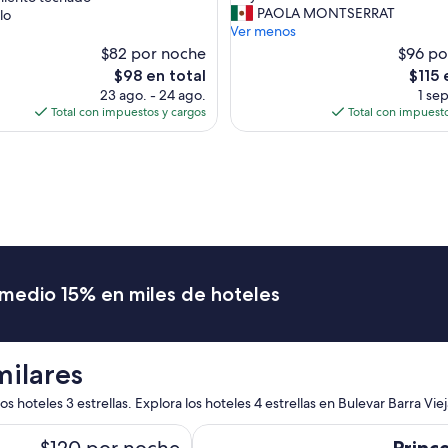
é
n
PAOLA MONTSERRAT
lo
d
c
Ver menos
s)
i
a
$82 por noche
$96 po
c
n
El
El
$98 en total
$115 
o
t
precio
precio
23 ago. - 24 ago.
1 sep
,
ó
actual
actual
Total con impuestos y cargos
Total con impuesto
y
l
es
es
e
a
de
de
s
e
$98
$115
t
s
á
t
s
a
u
n
c
c
i
i
o
a
romedio 15% en miles de hoteles
”
,
s
o
l
milares
o
t
 hoteles 3 estrellas. Explora los hoteles 4 estrellas en Bulevar Barra Viej
u
v
Princess Mundo Imperial
$120 por noche
e
Princ