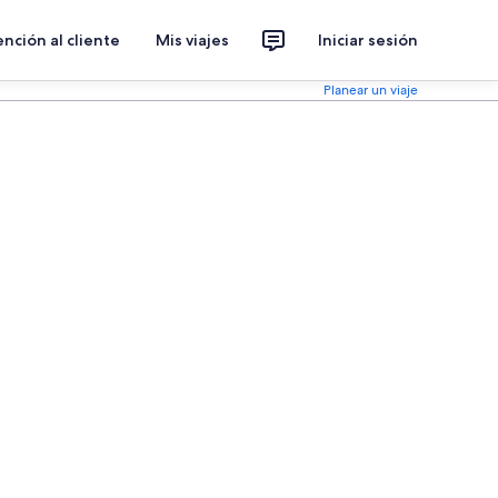
nción al cliente
Mis viajes
Iniciar sesión
Planear un viaje