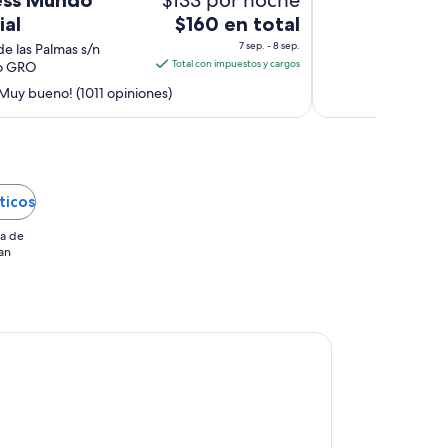
El
ial
$160 en total
precio
7 sep. - 8 sep.
de las Palmas s/n
es
Total con impuestos y cargos
o GRO
de
Muy bueno! (1011 opiniones)
$160
en
total
por
noche
ticos
del
7
ia de
sep
an
al
8
sep
a Joss