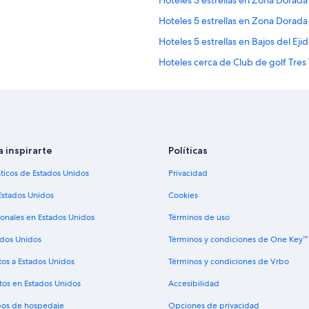
Hoteles 3 estrellas en Zona Dorada
p
Hoteles 5 estrellas en Zona Dorada
e
r
Hoteles 5 estrellas en Bajos del Eji
o
d
Hoteles cerca de Club de golf Tres
e
Hoteles 3 estrellas en Diamante
a
h
Hoteles 2 estrellas en San Marcos
í
e
Hoteles 2 estrellas en Isla La Roque
n
Hoteles 3 estrellas en Acapulco
m
a inspirarte
Políticas
á
Hoteles 5 estrellas en Acapulco
s
sticos de Estados Unidos
Privacidad
t
Hoteles 4 estrellas en Pie de la Cue
Estados Unidos
Cookies
o
Hoteles en Puente del Mar
d
ionales en Estados Unidos
Términos de uso
o
Hoteles 3 estrellas en Las Plazuelas
m
ados Unidos
Términos y condiciones de One Key™
u
y
tos a Estados Unidos
Términos y condiciones de Vrbo
b
tos en Estados Unidos
Accesibilidad
i
e
ipos de hospedaje
Opciones de privacidad