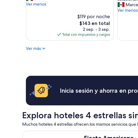
o
n
Ver menos
s
Marce
(684
y
c
t
Ver menos
opinione
m
a
a
$119 por noche
u
n
l
El
$143 en total
y
t
a
precio
2 sep. - 3 sep.
l
ó
c
actual
Total con impuestos y cargos
i
l
i
es
m
a
o
de
p
h
Ver más
n
$143
i
a
e
a
b
s
”
i
a
t
d
a
e
c
c
i
u
Inicia sesión y ahorra en p
ó
a
n
d
,
a
v
s
Explora hoteles 4 estrellas si
i
a
s
l
Muchos hoteles 4 estrellas ofrecen los mismos servicios que los
t
p
a
r
Fiesta Americana Acapulco Villas
s
Fiesta Americana
e