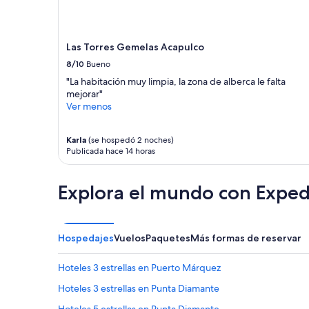
b
a
l
.
e
L
Las Torres Gemelas Acapulco
y
u
r
g
8/10
Bueno
á
a
"La habitación muy limpia, la zona de alberca le falta
p
r
mejorar"
i
d
Ver menos
d
e
o
e
s
s
Karla
(se hospedó 2 noches)
e
t
Publicada hace 14 horas
r
a
v
c
i
i
Explora el mundo con Exped
c
o
i
n
o
a
,
m
Hospedajes
Vuelos
Paquetes
Más formas de reservar
v
i
o
e
Hoteles 3 estrellas en Puerto Márquez
l
n
v
t
Hoteles 3 estrellas en Punta Diamante
e
o
r