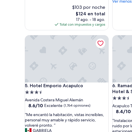
b
Ver menos
opiniones)
(1,021
i
$103 por noche
opinione
t
El
$124 en total
a
precio
17 ago. - 18 ago.
c
actual
Total con impuestos y cargos
i
es
ó
de
Hotel Emporio Acapulco
Ramada b
n
$124
e
n
e
s
l
x
e
l
Hotel Emporio Acapulco
Ramada b
5. Hotel Emporio Acapulco
6. Rama
n
e
Hotel & 
Propiedad
t
Propieda
de
Avenida Costera Miguel Alemán
e
de
3.5
8.6
8.6/10
Excelente
(1,764 opiniones)
Acapulco T
e
de
3.5
estrellas
8.4
8.4/10
s
“
“Me encantó la habitación, vistas increíbles,
10,
de
estrellas
t
M
personal muy amable y rápido servicio,
“
“Instalaci
Excelente,
10,
a
e
volveré pronto. ”
I
ruido por 
(1,764
Muy
d
e
GABRIELA
n
estaciona
opiniones)
bueno,