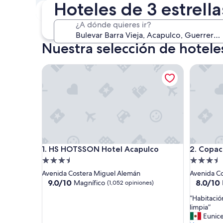
Hoteles de 3 estrella
Este fin de semana
P
7 ago. - 9 ago.
¿A dónde quieres ir?
Nuestra selección de hoteles
HS HOTSSON Hotel Acapulco
Copacaba
HS HOTSSON Hotel Acapulco
Copacaba
1. HS HOTSSON Hotel Acapulco
2. Copac
Propiedad
Propieda
de
de
Avenida Costera Miguel Alemán
Avenida C
3.5
3.5
9.0
8.0
9.0/10
8.0/10
Magnífico
(1,052 opiniones)
de
de
estrellas
estrellas
“
“Habitació
10,
10,
H
limpia”
Magnífico,
Muy
a
Eunic
(1,052
bueno,