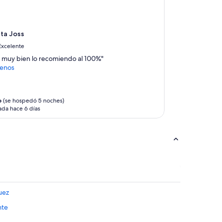
ta Joss
Excelente
 muy bien lo recomiendo al 100%"
enos
o
(se hospedó 5 noches)
ada hace 6 días
uez
nte