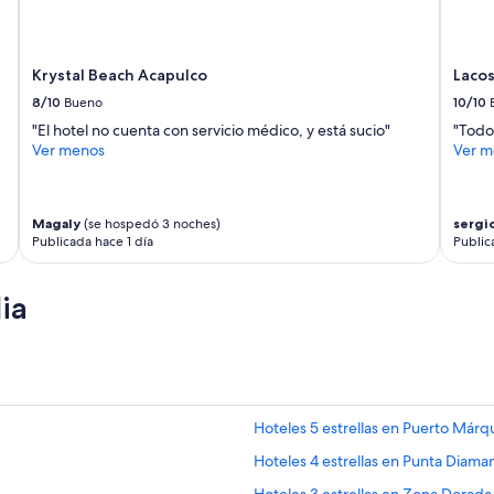
i
d
a
Krystal Beach Acapulco
Lacos
d
p
8/10
Bueno
10/10
o
"El hotel no cuenta con servicio médico, y está sucio"
"Todo
r
Ver menos
Ver m
s
u
f
o
Magaly
(se hospedó 3 noches)
sergi
r
Publicada hace 1 día
Public
m
a
d
ia
e
c
o
n
t
e
Hoteles 5 estrellas en Puerto Márq
s
t
Hoteles 4 estrellas en Punta Diama
a
r