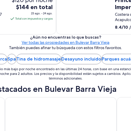
u
El
$144 en total
Imper
n
precio
23 ago. - 24 ago.
7
Costera 
m
es
Total con impuestos y cargos
Acapulc
o
de
m
8.4
/
10
¡
$144
e
n
en
¿Aún no encuentras lo que buscas?
t
Ver todas las propiedades en Bulevar Barra Vieja
total
o
También puedes afinar tu búsqueda con estos filtros favoritos.
por
i
noche
n
rca
Spa
Tina de hidromasaje
Desayuno incluido
Parques acuá
del
c
23
ó
io más bajo por noche encontrado en las últimas 24 horas, con base en una estanc
m
ago
 noche para 2 adultos. Los precios y la disponibilidad están sujetos a cambios. Aplic
o
términos adicionales.
al
d
24
tacados en Bulevar Barra Vieja
o
ago
c
o
Krystal Beach Acapulco
Lacost
n
s
e
g
u
r