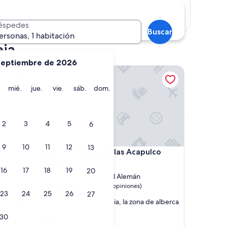
Mostrar mapa
éspedes
Buscar
ersonas, 1 habitación
eja
septiembre de 2026
Las Torres Gemelas Acapulco
martes
miércoles
jueves
viernes
sábado
domingo
mié.
jue.
vie.
sáb.
dom.
2
3
4
5
6
9
10
11
12
13
Las Torres Gemelas Acapulco
4. Las Torres Gemelas Acapulco
Propiedad
16
17
18
19
20
de
Avenida Costera Miguel Alemán
3.0
7.8
7.8/10
Bueno
(1,041 opiniones)
23
24
25
26
27
de
estrellas
“
dico, y está
“La habitación muy limpia, la zona de alberca
10,
L
le falta mejorar”
Bueno,
30
a
Karla
(1,041