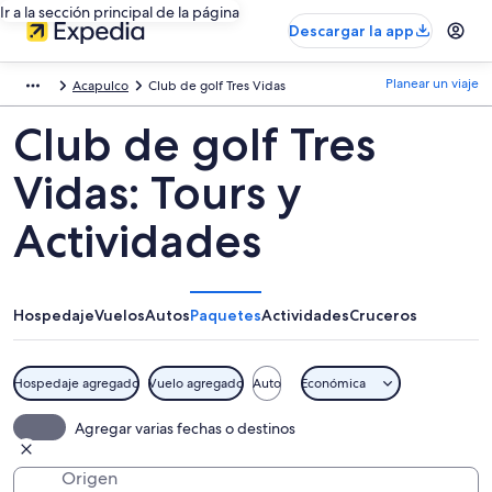
Ir a la sección principal de la página
Descargar la app
Planear un viaje
Acapulco
Club de golf Tres Vidas
Club de golf Tres
Vidas: Tours y
Actividades
Hospedaje
Vuelos
Autos
Paquetes
Actividades
Cruceros
Hospedaje agregado
Vuelo agregado
Auto
Económica
Agregar varias fechas o destinos
Origen