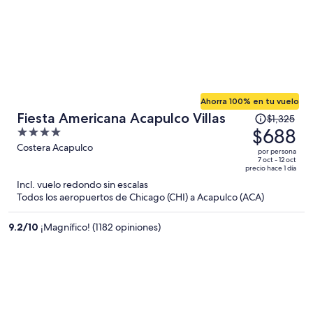
Ahorra 100% en tu vuelo
El
Fiesta Americana Acapulco Villas
$1,325
precio
$688
4
era
out
Costera Acapulco
por persona
de
of
7 oct - 12 oct
precio hace 1 día
$1,325
5
Incl. vuelo redondo sin escalas
y
Todos los aeropuertos de Chicago (CHI) a Acapulco (ACA)
ahora
es
9.2
/
10
¡Magnífico! (1182 opiniones)
de
$688
por
persona