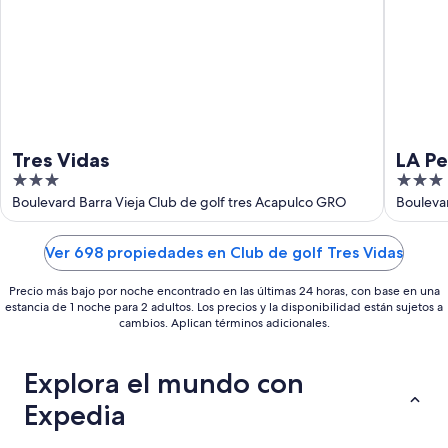
ago
-
9
ago
Tres Vidas
LA Pe
3
3
out
out
Boulevard Barra Vieja Club de golf tres Acapulco GRO
Bouleva
of
of
5
5
Ver 698 propiedades en Club de golf Tres Vidas
Precio más bajo por noche encontrado en las últimas 24 horas, con base en una
estancia de 1 noche para 2 adultos. Los precios y la disponibilidad están sujetos a
cambios. Aplican términos adicionales.
Explora el mundo con
Expedia