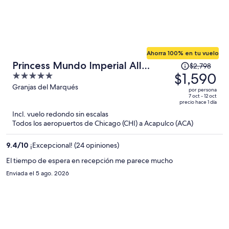
Ahorra 100% en tu vuelo
El
Princess Mundo Imperial All
$2,798
precio
$1,590
5
Inclusive
era
out
Granjas del Marqués
por persona
de
of
7 oct - 12 oct
precio hace 1 día
$2,798
5
Incl. vuelo redondo sin escalas
y
Todos los aeropuertos de Chicago (CHI) a Acapulco (ACA)
ahora
es
9.4
/
10
¡Excepcional! (24 opiniones)
de
$1,590
El tiempo de espera en recepción me parece mucho
por
Enviada el 5 ago. 2026
persona