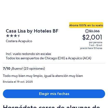
Ahorra 100% en tu vuelo
El
Casa Lisa by Hoteles BF
$3,366
precio
$2,001
3.5
era
out
Costera Acapulco
por persona
de
of
7 oct - 12 oct
precio hace 13 horas
$3,366
5
Incl. vuelo redondo sin escalas
y
Todos los aeropuertos de Chicago (CHI) a Acapulco (ACA)
ahora
es
7
/
10
¡Bueno! (23 opiniones)
de
$2,001
Todo muy bien muy limpio, igual la atención muy bien
por
Enviada el 19 oct. 2025
persona
Elegir mis fechas
Hospédate cerca de algunas de