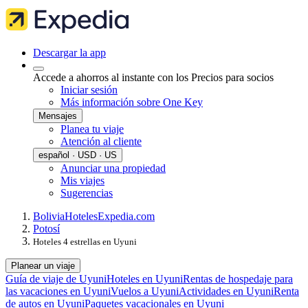
Descargar la app
Accede a ahorros al instante con los Precios para socios
Iniciar sesión
Más información sobre One Key
Mensajes
Planea tu viaje
Atención al cliente
español · USD · US
Anunciar una propiedad
Mis viajes
Sugerencias
Bolivia
Hoteles
Expedia.com
Potosí
Hoteles 4 estrellas en Uyuni
Planear un viaje
Guía de viaje de Uyuni
Hoteles en Uyuni
Rentas de hospedaje para
las vacaciones en Uyuni
Vuelos a Uyuni
Actividades en Uyuni
Renta
de autos en Uyuni
Paquetes vacacionales en Uyuni