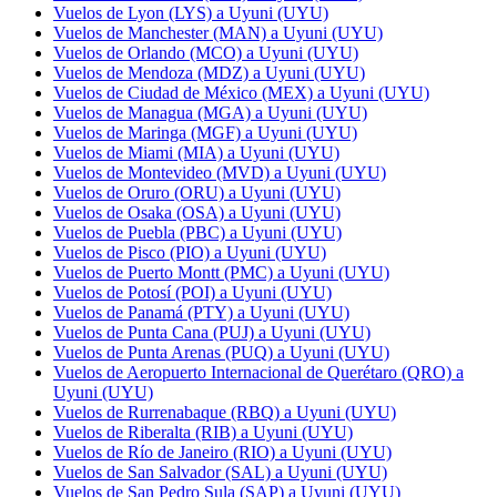
Vuelos de Lyon (LYS) a Uyuni (UYU)
Vuelos de Manchester (MAN) a Uyuni (UYU)
Vuelos de Orlando (MCO) a Uyuni (UYU)
Vuelos de Mendoza (MDZ) a Uyuni (UYU)
Vuelos de Ciudad de México (MEX) a Uyuni (UYU)
Vuelos de Managua (MGA) a Uyuni (UYU)
Vuelos de Maringa (MGF) a Uyuni (UYU)
Vuelos de Miami (MIA) a Uyuni (UYU)
Vuelos de Montevideo (MVD) a Uyuni (UYU)
Vuelos de Oruro (ORU) a Uyuni (UYU)
Vuelos de Osaka (OSA) a Uyuni (UYU)
Vuelos de Puebla (PBC) a Uyuni (UYU)
Vuelos de Pisco (PIO) a Uyuni (UYU)
Vuelos de Puerto Montt (PMC) a Uyuni (UYU)
Vuelos de Potosí (POI) a Uyuni (UYU)
Vuelos de Panamá (PTY) a Uyuni (UYU)
Vuelos de Punta Cana (PUJ) a Uyuni (UYU)
Vuelos de Punta Arenas (PUQ) a Uyuni (UYU)
Vuelos de Aeropuerto Internacional de Querétaro (QRO) a
Uyuni (UYU)
Vuelos de Rurrenabaque (RBQ) a Uyuni (UYU)
Vuelos de Riberalta (RIB) a Uyuni (UYU)
Vuelos de Río de Janeiro (RIO) a Uyuni (UYU)
Vuelos de San Salvador (SAL) a Uyuni (UYU)
Vuelos de San Pedro Sula (SAP) a Uyuni (UYU)