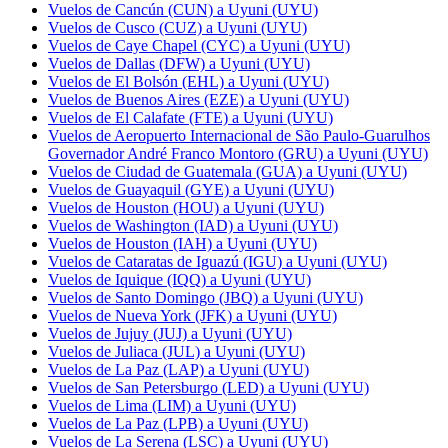
Vuelos de Cancún (CUN) a Uyuni (UYU)
Vuelos de Cusco (CUZ) a Uyuni (UYU)
Vuelos de Caye Chapel (CYC) a Uyuni (UYU)
Vuelos de Dallas (DFW) a Uyuni (UYU)
Vuelos de El Bolsón (EHL) a Uyuni (UYU)
Vuelos de Buenos Aires (EZE) a Uyuni (UYU)
Vuelos de El Calafate (FTE) a Uyuni (UYU)
Vuelos de Aeropuerto Internacional de São Paulo-Guarulhos
Governador André Franco Montoro (GRU) a Uyuni (UYU)
Vuelos de Ciudad de Guatemala (GUA) a Uyuni (UYU)
Vuelos de Guayaquil (GYE) a Uyuni (UYU)
Vuelos de Houston (HOU) a Uyuni (UYU)
Vuelos de Washington (IAD) a Uyuni (UYU)
Vuelos de Houston (IAH) a Uyuni (UYU)
Vuelos de Cataratas de Iguazú (IGU) a Uyuni (UYU)
Vuelos de Iquique (IQQ) a Uyuni (UYU)
Vuelos de Santo Domingo (JBQ) a Uyuni (UYU)
Vuelos de Nueva York (JFK) a Uyuni (UYU)
Vuelos de Jujuy (JUJ) a Uyuni (UYU)
Vuelos de Juliaca (JUL) a Uyuni (UYU)
Vuelos de La Paz (LAP) a Uyuni (UYU)
Vuelos de San Petersburgo (LED) a Uyuni (UYU)
Vuelos de Lima (LIM) a Uyuni (UYU)
Vuelos de La Paz (LPB) a Uyuni (UYU)
Vuelos de La Serena (LSC) a Uyuni (UYU)