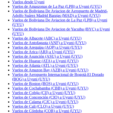
Vuelos desde Uyuni
Vuelos de Amaszonas de La Paz (LPB) a Uyuni (UYU)
Vuelos de Boliviana De Aviacion de Aeropuerto de Madrid-
Adolfo Suárez Madrid Barajas (MAD) a Uyuni (UYU)
Vuelos de Boliviana De Aviacion de La Paz (LPB) a Uyuni
(UYU)
Vuelos de Boliviana De Aviacion de Yacuiba (BYC) a Uyuni
(UYU)
Vuelos de Albacete (ABC) a Uyuni (UYU)
Vuelos de Antofagasta (ANF) a Uyuni (UYU)
Vuelos de Arequipa (AQP) a Uyuni (UYU)
Vuelos de Arica (ARI) a Uyuni (UYU)
Vuelos de Asunción (ASU) a Uyuni (UYU)
Vuelos de Huaraz (ATA) a Uyuni (UYU)
Vuelos de Atlanta (ATL) a Uyuni (UYU)
Vuelos de Amazon Bay (AZB) a Uyuni (UYU)
Vuelos de Aeropuerto Internacional de Bogotá-El Dorado
(BOG) a Uyuni (UYU)
Vuelos de Boston (BOS) a Uyuni (UYU)
Vuelos de Cochabamba (CBB) a Uyuni (UYU)
Vuelos de Cobija (CIJ) a Uyuni (UYU)
Vuelos de Concepción (CIO) a Uyuni (UYU)
Vuelos de Calama (CJC) a Uyuni (UYU)
Vuelos de Cali (CLO) a Uyuni (UYU)
Vuelos de Córdoba (COR) a Uyuni (UYU)