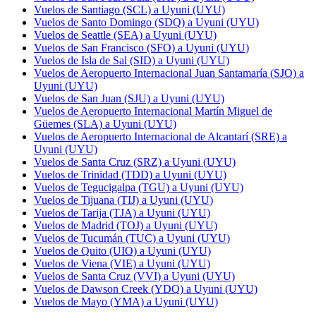
Vuelos de Santiago (SCL) a Uyuni (UYU)
Vuelos de Santo Domingo (SDQ) a Uyuni (UYU)
Vuelos de Seattle (SEA) a Uyuni (UYU)
Vuelos de San Francisco (SFO) a Uyuni (UYU)
Vuelos de Isla de Sal (SID) a Uyuni (UYU)
Vuelos de Aeropuerto Internacional Juan Santamaría (SJO) a
Uyuni (UYU)
Vuelos de San Juan (SJU) a Uyuni (UYU)
Vuelos de Aeropuerto Internacional Martín Miguel de
Güemes (SLA) a Uyuni (UYU)
Vuelos de Aeropuerto Internacional de Alcantarí (SRE) a
Uyuni (UYU)
Vuelos de Santa Cruz (SRZ) a Uyuni (UYU)
Vuelos de Trinidad (TDD) a Uyuni (UYU)
Vuelos de Tegucigalpa (TGU) a Uyuni (UYU)
Vuelos de Tijuana (TIJ) a Uyuni (UYU)
Vuelos de Tarija (TJA) a Uyuni (UYU)
Vuelos de Madrid (TOJ) a Uyuni (UYU)
Vuelos de Tucumán (TUC) a Uyuni (UYU)
Vuelos de Quito (UIO) a Uyuni (UYU)
Vuelos de Viena (VIE) a Uyuni (UYU)
Vuelos de Santa Cruz (VVI) a Uyuni (UYU)
Vuelos de Dawson Creek (YDQ) a Uyuni (UYU)
Vuelos de Mayo (YMA) a Uyuni (UYU)