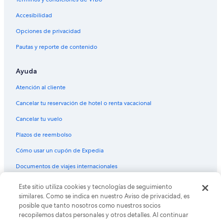
Accesibilidad
Opciones de privacidad
Pautas y reporte de contenido
Ayuda
Atención al cliente
Cancelar tu reservación de hotel o renta vacacional
Cancelar tu vuelo
Plazos de reembolso
Cómo usar un cupón de Expedia
Documentos de viajes internacionales
Este sitio utiliza cookies y tecnologías de seguimiento
© 2026 Expedia, Inc., una empresa de Expedia Group. Todos los
derechos reservados. Expedia y el logo de Expedia son marcas
similares. Como se indica en nuestro Aviso de privacidad, es
registradas o marcas comerciales de Expedia, Inc. CST# 2029030-50.
posible que tanto nosotros como nuestros socios
recopilemos datos personales y otros detalles. Al continuar