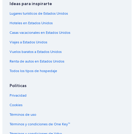
Hoteles en Isla de Vieques
Ideas para inspirarte
Villas en Isla de Vieques
Lugares turísticos de Estados Unidos
Hoteles con alberca en Florida
Hoteles en Estados Unidos
Hoteles en Florida
Casas vacacionales en Estados Unidos
Hoteles cerca de Bahía bioluminiscente
Viajes a Estados Unidos
Hoteles en Bravos de Boston
Vuelos baratos a Estados Unidos
Hoteles cerca de Puerto de Isabel Segunda
Renta de autos en Estados Unidos
Todos los tipos de hospedaje
Políticas
Privacidad
Cookies
Términos de uso
Términos y condiciones de One Key™
Términos y condiciones de Vrbo