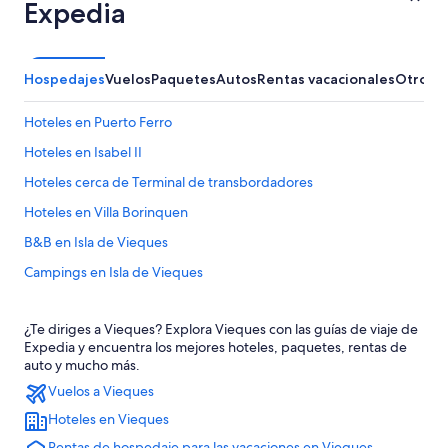
Expedia
Hospedajes
Vuelos
Paquetes
Autos
Rentas vacacionales
Otros
Hoteles en Puerto Ferro
Hoteles en Isabel II
Hoteles cerca de Terminal de transbordadores
Hoteles en Villa Borinquen
B&B en Isla de Vieques
Campings en Isla de Vieques
Casas de ciudad en Isla de Vieques
¿Te diriges a Vieques? Explora Vieques con las guías de viaje de
Casas de huéspedes en Isla de Vieques
Expedia y encuentra los mejores hoteles, paquetes, rentas de
Casas vacacionales en Isla de Vieques
auto y mucho más.
Vuelos a Vieques
Casas flotantes en Isla de Vieques
Hoteles en Vieques
Resorts en Isla de Vieques
Rentas de hospedaje para las vacaciones en Vieques