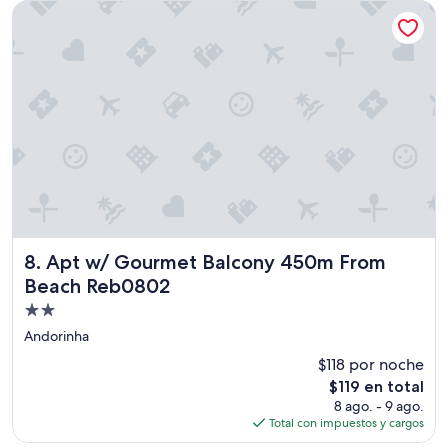
a
de
Apt w/ Gourmet Balcony 450m From Beach Reb0802
n
$121
d
e
,
e
b
e
m
l
o
c
a
l
i
Apt w/ Gourmet Balcony 450m From Beach Reb0802
8. Apt w/ Gourmet Balcony 450m From
z
Beach Reb0802
a
d
Propiedad
o
de
Andorinha
.
2.0
A
$118 por noche
estrellas
A
El
$119 en total
n
precio
8 ago. - 9 ago.
d
actual
Total con impuestos y cargos
r
es