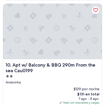
,
de
s
Apt w/ Balcony & BBQ 290m From the sea Cau0199
$135
e
m
p
r
e
r
e
s
p
o
n
d
e
Apt w/ Balcony & BBQ 290m From the sea Cau0199
p
10. Apt w/ Balcony & BBQ 290m From the
r
sea Cau0199
o
Propiedad
n
t
de
Andorinha
a
2.0
$129 por noche
m
estrellas
e
El
$131 en total
n
precio
7 ago. - 8 ago.
t
actual
Total con impuestos y cargos