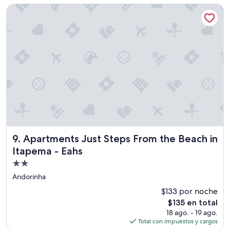
e
de
Apartments Just Steps From the Beach in Itapema - Eahs
i
$119
a
é
s
u
p
e
r
g
e
n
t
i
l
Apartments Just Steps From the Beach in Itapema - Eahs
9. Apartments Just Steps From the Beach in
e
a
Itapema - Eahs
t
Propiedad
e
de
Andorinha
n
2.0
c
$133 por noche
i
estrellas
El
$135 en total
o
precio
18 ago. - 19 ago.
s
actual
Total con impuestos y cargos
a
es