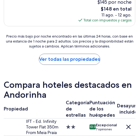
$145 por noche
estrellas
El
$148 en total
precio
11 ago. - 12 ago.
actual
Total con impuestos y cargos
es
de
Precio
$148
Precio más bajo por noche encontrado en las últimas 24 horas, con base en
una estancia de 1 noche para 2 adultos. Los precios y la disponibilidad están
más
sujetos a cambios. Aplican términos adicionales.
bajo
por
noche
Ver todas las propiedades
encontrado
en
las
últimas
Compara hoteles destacados en
24
horas,
Andorinha
con
Categoría
Puntuación
base
Desayun
Propiedad
de
de los
en
incluido
una
estrellas
huéspedes
estancia
IFT - Ed. Infinity
Excepcional
de
Tower Flat 350m
Propiedad
10.0
7 opiniones
1
From Meia Praia
de
noche
2.0