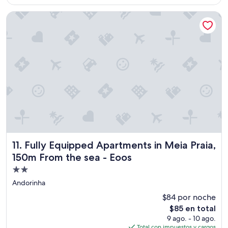
e
es
”
de
Fully Equipped Apartments in Meia Praia, 150m From the se
$131
Fully Equipped Apartments in Meia Praia, 150m From the s
11. Fully Equipped Apartments in Meia Praia,
150m From the sea - Eoos
Propiedad
de
Andorinha
2.0
$84 por noche
estrellas
El
$85 en total
precio
9 ago. - 10 ago.
actual
Total con impuestos y cargos