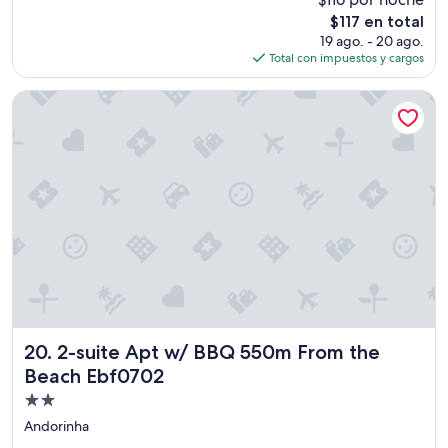
estrellas
El
$117 en total
precio
19 ago. - 20 ago.
actual
Total con impuestos y cargos
es
de
2-suite Apt w/ BBQ 550m From the Beach Ebf0702
$117
2-suite Apt w/ BBQ 550m From the Beach Ebf0702
20. 2-suite Apt w/ BBQ 550m From the
Beach Ebf0702
Propiedad
de
Andorinha
2.0