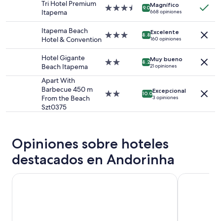
Tri Hotel Premium
para
Magnífico
estrellas
Propiedad
9.0
Itapema
668 opiniones
2
de
adultos.
3.5
Itapema Beach
Los
Excelente
estrellas
Propiedad
8.8
Hotel & Convention
160 opiniones
precios
de
y
3.0
Hotel Gigante
la
Muy bueno
estrellas
Propiedad
8.2
Beach Itapema
21 opiniones
disponibilidad
de
están
2.0
Apart With
sujetos
estrellas
Barbecue 450 m
Excepcional
Propiedad
a
10.0
From the Beach
3 opiniones
de
cambios.
Szt0375
2.0
Aplican
estrellas
términos
adicionales.
Opiniones sobre hoteles
destacados en Andorinha
Hotel dos Açores
Hotel Sibar