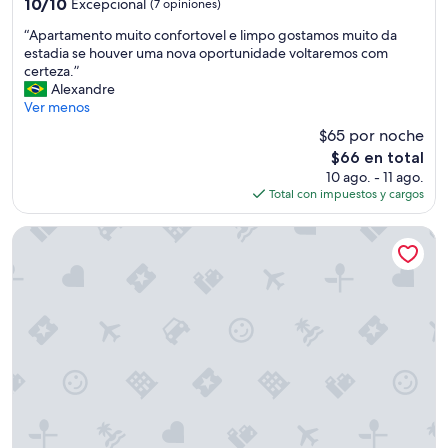
10.0
10/10
Excepcional
(7 opiniones)
estrellas
de
“
“Apartamento muito confortovel e limpo gostamos muito da
10,
A
estadia se houver uma nova oportunidade voltaremos com
Excepcional,
p
certeza.”
(7
a
Alexandre
opiniones)
r
Ver menos
t
$65 por noche
a
El
$66 en total
m
precio
10 ago. - 11 ago.
e
actual
Total con impuestos y cargos
n
es
t
de
o
Itapema Beach Hotel & Convention
$66
m
u
i
t
o
c
o
n
f
o
r
t