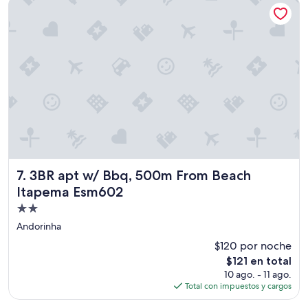
3BR apt w/ Bbq, 500m From Beach Itapema Esm602
r
$127
o
t
é
e
i
z
n
a
c
.
r
”
i
v
e
l
,
s
u
p
3BR apt w/ Bbq, 500m From Beach Itapema Esm602
7. 3BR apt w/ Bbq, 500m From Beach
e
Itapema Esm602
r
Propiedad
l
i
de
Andorinha
m
2.0
$120 por noche
p
estrellas
o
El
$121 en total
,
precio
10 ago. - 11 ago.
g
actual
Total con impuestos y cargos
r
es