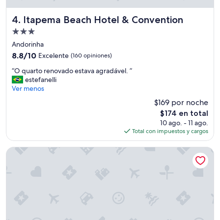
o
v
Itapema Beach Hotel & Convention
4. Itapema Beach Hotel & Convention
e
Propiedad
l
de
e
Andorinha
3.0
l
8.8
8.8/10
Excelente
(160 opiniones)
i
estrellas
de
“
m
“O quarto renovado estava agradável. ”
10,
O
p
estefanelli
Excelente,
q
o
Ver menos
(160
u
g
opiniones)
$169 por noche
a
o
El
$174 en total
r
s
precio
10 ago. - 11 ago.
t
t
actual
Total con impuestos y cargos
o
a
es
r
m
de
e
o
StayHome Bella Maria- Meia Praia Itapema
$174
n
s
o
m
v
u
a
i
d
t
o
o
e
d