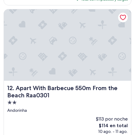
es
de
Apart With Barbecue 550m From the Beach Raa0301
$85
Apart With Barbecue 550m From the Beach Raa0301
12. Apart With Barbecue 550m From the
Beach Raa0301
Propiedad
de
Andorinha
2.0
$113 por noche
estrellas
El
$114 en total
precio
10 ago. - 11 ago.