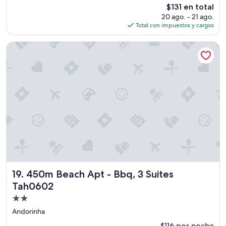
estrellas
El
$131 en total
precio
20 ago. - 21 ago.
actual
Total con impuestos y cargos
es
de
450m Beach Apt - Bbq, 3 Suites Tah0602
$131
450m Beach Apt - Bbq, 3 Suites Tah0602
19. 450m Beach Apt - Bbq, 3 Suites
Tah0602
Propiedad
de
Andorinha
2.0
$116 por noche