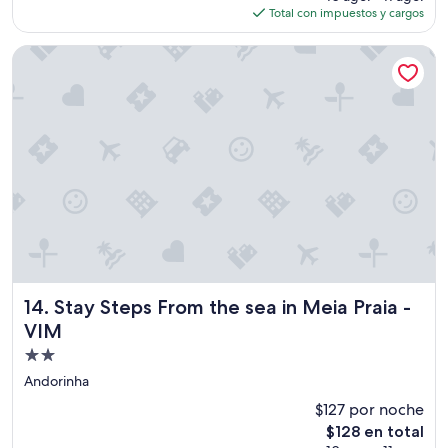
actual
Total con impuestos y cargos
es
de
Stay Steps From the sea in Meia Praia - VIM
$139
Stay Steps From the sea in Meia Praia - VIM
14. Stay Steps From the sea in Meia Praia -
VIM
Propiedad
de
Andorinha
2.0
$127 por noche
estrellas
El
$128 en total