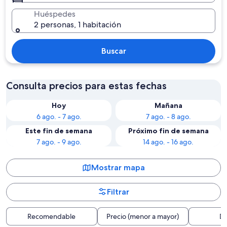
Huéspedes
2 personas, 1 habitación
Buscar
Consulta precios para estas fechas
Hoy
Mañana
6 ago. - 7 ago.
7 ago. - 8 ago.
Este fin de semana
Próximo fin de semana
7 ago. - 9 ago.
14 ago. - 16 ago.
Mostrar mapa
Filtrar
Recomendable
Precio (menor a mayor)
Di