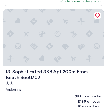
actual
Total con impuestos y cargos
es
de
Sophisticated 3BR Apt 200m From Beach Seo0702
$114
Sophisticated 3BR Apt 200m From Beach Seo0702
13. Sophisticated 3BR Apt 200m From
Beach Seo0702
Propiedad
de
Andorinha
2.0
$138 por noche
estrellas
El
$139 en total
precio
10 ago. - 11 ago.