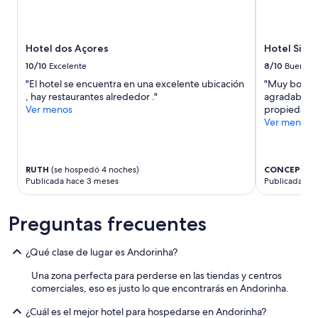
Hotel dos Açores
Hotel Siba
10/10
Excelente
8/10
Bueno
"El hotel se encuentra en una excelente ubicación
"Muy bonito 
, hay restaurantes alrededor ."
agradable . 
Ver menos
propiedad .
Ver menos
RUTH
(se hospedó 4 noches)
CONCEPCIO
Publicada hace 3 meses
Publicada ha
Preguntas frecuentes
¿Qué clase de lugar es Andorinha?
Una zona perfecta para perderse en las tiendas y centros
comerciales, eso es justo lo que encontrarás en Andorinha.
¿Cuál es el mejor hotel para hospedarse en Andorinha?