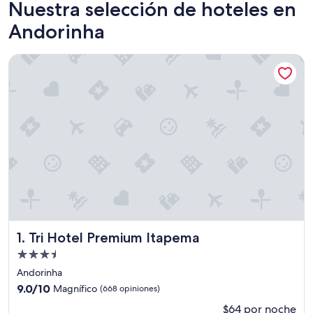
Nuestra selección de hoteles en
Andorinha
Tri Hotel Premium Itapema
Tri Hotel Premium Itapema
1. Tri Hotel Premium Itapema
Propiedad
de
Andorinha
3.5
9.0
9.0/10
Magnífico
(668 opiniones)
estrellas
de
$64 por noche
10,