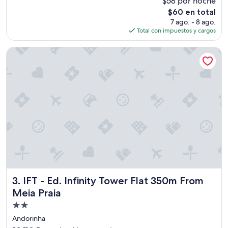
$58 por noche
10,
El
$60 en total
Muy
precio
bueno,
7 ago. - 8 ago.
actual
(21
Total con impuestos y cargos
es
opiniones)
de
IFT - Ed. Infinity Tower Flat 350m From Meia Praia
$60
IFT - Ed. Infinity Tower Flat 350m From Meia Praia
3. IFT - Ed. Infinity Tower Flat 350m From
Meia Praia
Propiedad
de
Andorinha
2.0