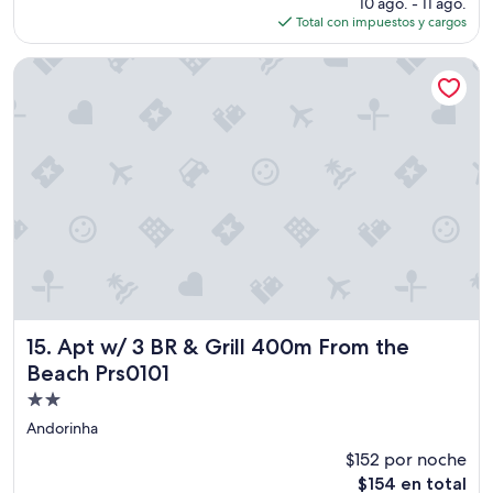
precio
10 ago. - 11 ago.
actual
Total con impuestos y cargos
es
de
Apt w/ 3 BR & Grill 400m From the Beach Prs0101
$128
Apt w/ 3 BR & Grill 400m From the Beach Prs0101
15. Apt w/ 3 BR & Grill 400m From the
Beach Prs0101
Propiedad
de
Andorinha
2.0
$152 por noche
estrellas
El
$154 en total