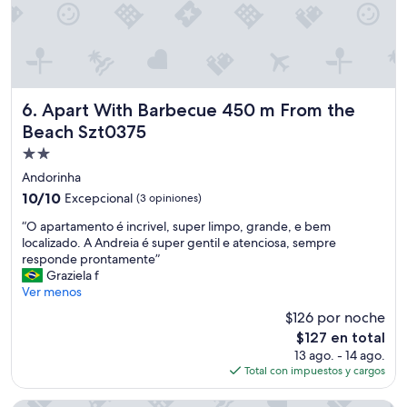
o
r
t
u
n
i
d
Apart With Barbecue 450 m From the Beach Szt0375
6. Apart With Barbecue 450 m From the
a
Beach Szt0375
d
e
Propiedad
v
de
Andorinha
o
2.0
10.0
10/10
Excepcional
(3 opiniones)
l
estrellas
de
t
“
“O apartamento é incrivel, super limpo, grande, e bem
10,
a
O
localizado. A Andreia é super gentil e atenciosa, sempre
Excepcional,
r
a
responde prontamente”
(3
e
p
Graziela f
opiniones)
m
a
Ver menos
o
r
s
$126 por noche
t
c
El
$127 en total
a
o
precio
13 ago. - 14 ago.
m
m
actual
Total con impuestos y cargos
e
c
es
n
e
de
t