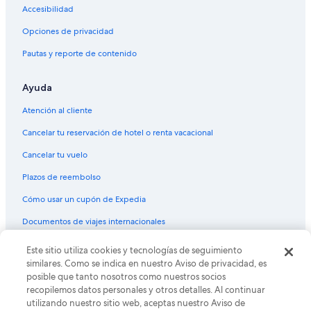
Hoteles 3 estrellas en Mariscal
Accesibilidad
Hoteles con spa en Mariscal
Opciones de privacidad
Hoteles en la playa en Mariscal
Pautas y reporte de contenido
Hoteles con desayuno incluido en Mariscal
Ayuda
Hoteles que aceptan mascotas en Mariscal
Hoteles en Mariscal
Atención al cliente
Hoteles cerca de Playa Canto Grande
Cancelar tu reservación de hotel o renta vacacional
Campings en Itapema
Cancelar tu vuelo
Casas de huéspedes en Itapema
Plazos de reembolso
Casas vacacionales en Itapema
Cómo usar un cupón de Expedia
Apartamentos en Itapema
Documentos de viajes internacionales
Hostales en Itapema
Este sitio utiliza cookies y tecnologías de seguimiento
© 2026 Expedia, Inc., una empresa de Expedia Group. Todos los
Hoteles con casino en Itapema
derechos reservados. Expedia y el logo de Expedia son marcas
similares. Como se indica en nuestro Aviso de privacidad, es
registradas o marcas comerciales de Expedia, Inc. CST# 2029030-50.
Hoteles en la playa en Itapema
posible que tanto nosotros como nuestros socios
recopilemos datos personales y otros detalles. Al continuar
Hoteles que aceptan mascotas en Itapema
utilizando nuestro sitio web, aceptas nuestro Aviso de