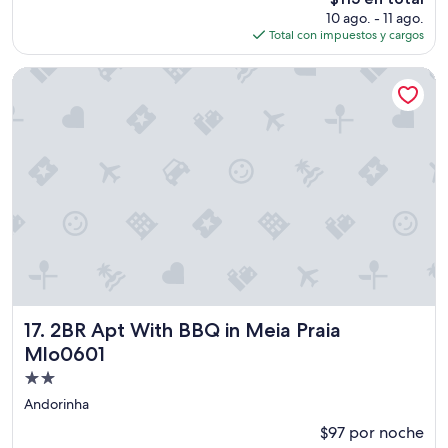
precio
10 ago. - 11 ago.
actual
Total con impuestos y cargos
es
de
2BR Apt With BBQ in Meia Praia Mlo0601
$115
2BR Apt With BBQ in Meia Praia Mlo0601
17. 2BR Apt With BBQ in Meia Praia
Mlo0601
Propiedad
de
Andorinha
2.0
$97 por noche
estrellas