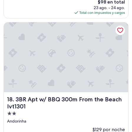
El
$98 en total
precio
23 ago. - 24 ago.
actual
Total con impuestos y cargos
es
de
3BR Apt w/ BBQ 300m From the Beach Ivt1301
$98
3BR Apt w/ BBQ 300m From the Beach Ivt1301
18. 3BR Apt w/ BBQ 300m From the Beach
Ivt1301
Propiedad
de
Andorinha
2.0
$129 por noche