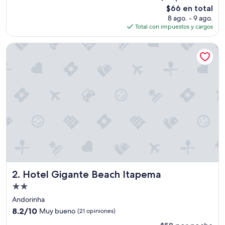
El
$66 en total
Magnífico,
precio
(668
8 ago. - 9 ago.
actual
opiniones)
Total con impuestos y cargos
es
de
Hotel Gigante Beach Itapema
$66
Hotel Gigante Beach Itapema
2. Hotel Gigante Beach Itapema
Propiedad
de
Andorinha
2.0
8.2
8.2/10
Muy bueno
(21 opiniones)
estrellas
de