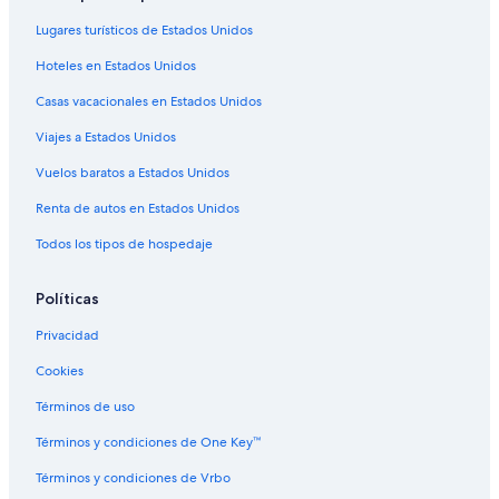
Hoteles cerca de Playa de Pinho
Lugares turísticos de Estados Unidos
Hoteles en Vila Real
Hoteles en Estados Unidos
Hoteles en Canto Grande
Casas vacacionales en Estados Unidos
Hoteles en Zimbros
Viajes a Estados Unidos
Hoteles cerca de Parque Unipraias
Hoteles en Camboriú
Vuelos baratos a Estados Unidos
Hoteles en Tijucas
Renta de autos en Estados Unidos
Hoteles en Municípios
Todos los tipos de hospedaje
Hoteles en Balneário Camboriú
Políticas
Hoteles cerca de Playa de Quatro Ilhas
Privacidad
Hoteles en Centro de Balneário Camboriú
Cookies
Hoteles 2 estrellas en Bombas
Hoteles en la playa en Bombas
Términos de uso
Hoteles familiares en Bombas
Términos y condiciones de One Key™
Hoteles en Bombas
Términos y condiciones de Vrbo