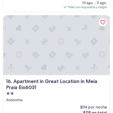
precio
10 ago. - 11 ago.
actual
Total con impuestos y cargos
es
de
Apartment in Great Location in Meia Praia Eio6031
$154
Apartment in Great Location in Meia Praia Eio6031
16. Apartment in Great Location in Meia
Praia Eio6031
Propiedad
de
Andorinha
2.0
$114 por noche
estrellas
El
$115 en total