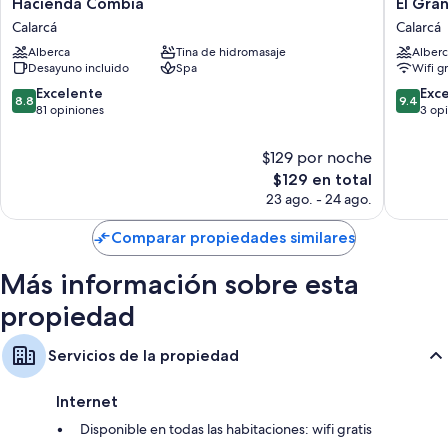
Hacienda
El
Hacienda Combia
El Gra
Combia
Gran
Calarcá
Calarcá
Calarcá
Chaparr
Alberca
Tina de hidromasaje
Alberc
Calarcá
Desayuno incluido
Spa
Wifi g
8.8
9.4
Excelente
Exc
8.8
9.4
de
de
81 opiniones
3 op
10,
10,
Excelente,
Excepcio
$129 por noche
81
3
El
$129 en total
opiniones
opinion
precio
23 ago. - 24 ago.
actual
es
Comparar propiedades similares
de
$129
Más información sobre esta
propiedad
Servicios de la propiedad
Internet
Disponible en todas las habitaciones: wifi gratis