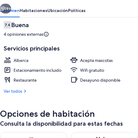
Isidro
erior
Siguiente
19+
Resumen
Habitaciones
Ubicación
Políticas
Opiniones
Buena
7.4
7.4 de 10,
4 opiniones externas
Servicios principales
Alberca
Acepta mascotas
Estacionamiento incluido
Wifi gratuito
Bar (en la propiedad)
Restaurante
Desayuno disponible
Ver todos
Opciones de habitación
Consulta la disponibilidad para estas fechas
Consulta la disponibilidad para hoy ago 6 - ago 7
Consulta la disponibilidad pa