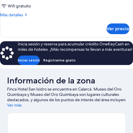
doble
Wifi gratuito
Confort,
Más
Más detalles
2
detalles
camas
sobre
Ver precio
Habitación
individuales
doble
Confort,
Inicia sesión y reserva para acumular crédito OneKeyCash en
2
miles de hoteles. ¡Más recompensas te llevan a más aventuras!
camas
individuales
Iniciar sesión
Registrarme gratis
Información de la zona
Finca Hotel San Isidro se encuentra en Calarcá. Museo del Oro
Quimbaya y Museo del Oro Quimbaya son lugares culturales
destacados, y algunos de los puntos de interés del área incluyen
Parque del Café y The Dome Birds. ¿Viajas con niños? No te
Ver más
pierdas Jardín Botánico del Quindío y La Morelia Farm.
Visita
nuestra guía de Calarcá