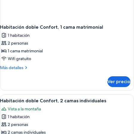
Habitación doble Confort, 1 cama matrimonial
1 habitación
2 personas
1 cama matrimonial
Wifi gratuito
Más
Más detalles
detalles
sobre
Ver precio
Habitación
doble
Confort,
Abrir
Un dormitorio con dos camas individua
4
1
Habitación doble Confort, 2 camas individuales
todas
cama
Vista a la montaña
matrimonial
las
1 habitación
fotos
de
2 personas
Habitación
2 camas individuales