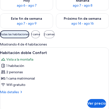
Hoy
Mañana
ago 6 - ago 7
ago 7 - ago 8
Consulta la disponibilidad para este fin de semana ago 7 - ag
Consulta la disponibilidad par
Este fin de semana
Próximo fin de semana
ago 7 - ago 9
ago 14 - ago 16
Filtros
Todas las habitaciones
1 cama
2 camas
disponibles
para
Mostrando 4 de 4 habitaciones
las
Abrir
Un dormitorio con una cama grande, u
4
Habitación doble Confort
habitaciones
todas
Vista a la montaña
las
1 habitación
fotos
de
2 personas
Habitación
1 cama matrimonial
doble
Wifi gratuito
Confort
Más
Más detalles
detalles
sobre
Ver precio
Habitación