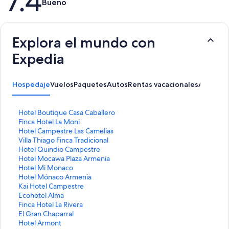
7.4
Bueno
Explora el mundo con
Expedia
Hospedaje
Vuelos
Paquetes
Autos
Rentas vacacionales
Activida
E
Hotel Boutique Casa Caballero
n
E
Finca Hotel La Moni
l
n
E
Hotel Campestre Las Camelias
a
l
n
E
Villa Thiago Finca Tradicional
c
a
l
n
E
Hotel Quindio Campestre
e
c
a
l
n
E
Hotel Mocawa Plaza Armenia
p
e
c
a
l
n
E
Hotel Mi Monaco
a
p
e
c
a
l
n
E
Hotel Mónaco Armenia
r
a
p
e
c
a
l
n
E
Kai Hotel Campestre
a
r
a
p
e
c
a
l
n
E
Ecohotel Alma
a
a
r
a
p
e
c
a
l
n
E
Finca Hotel La Rivera
b
a
a
r
a
p
e
c
a
l
n
E
El Gran Chaparral
r
b
a
a
r
a
p
e
c
a
l
n
E
Hotel Armont