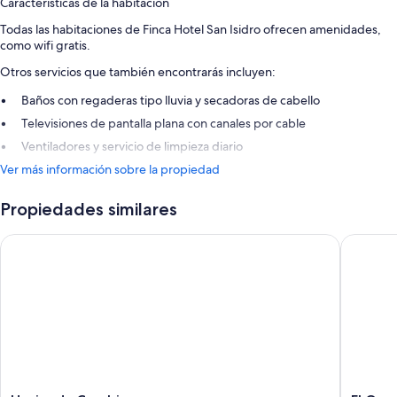
Características de la habitación
Todas las habitaciones de Finca Hotel San Isidro ofrecen amenidades,
como wifi gratis.
Otros servicios que también encontrarás incluyen:
Baños con regaderas tipo lluvia y secadoras de cabello
Televisiones de pantalla plana con canales por cable
Ventiladores y servicio de limpieza diario
Ver más información sobre la propiedad
Propiedades similares
Hacienda Combia
El Gran 