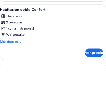
doble
Confort
Abrir
Un dormitorio con una cama grande, u
1
Habitación doble Confort
todas
1 habitación
las
2 personas
fotos
de
1 cama matrimonial
Habitación
Wifi gratuito
doble
Más
Más detalles
Confort
detalles
sobre
Ver precio
Habitación
doble
Confort