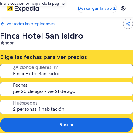
Ir a la sección principal de la página
Descargar la app
Ver todas las propiedades
Finca Hotel San Isidro
Propiedad
de
3.0
Elige las fechas para ver precios
estrellas
¿A dónde quieres ir?
Fechas
Huéspedes
Buscar