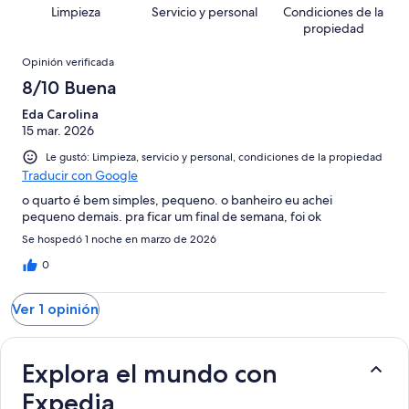
en
decir,
de
Basada
Limpieza
Servicio y personal
Condiciones de la
opiniones
0
Terrible.
1
en
propiedad
de
Basada
opiniones
0
Opiniones
1
en
Opinión verificada
de
opiniones
0
8/10 Buena
1
de
opiniones
Eda Carolina
1
15 mar. 2026
opiniones
Le gustó: Limpieza, servicio y personal, condiciones de la propiedad
Traducir con Google
o quarto é bem simples, pequeno. o banheiro eu achei
pequeno demais. pra ficar um final de semana, foi ok
Se hospedó 1 noche en marzo de 2026
0
Ver 1 opinión
Explora el mundo con
Expedia