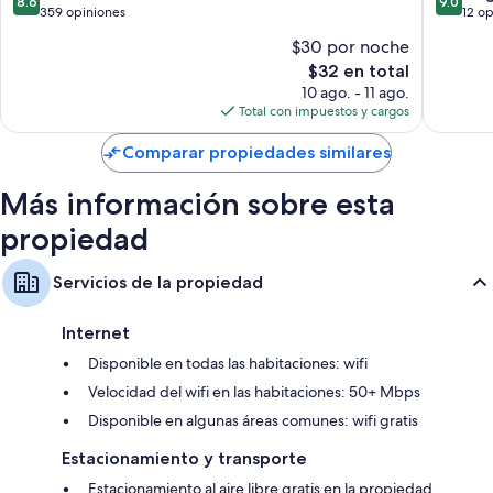
8.6
9.0
de
de
359 opiniones
12 o
10,
10,
$30 por noche
Excelente,
Magnífi
El
$32 en total
359
12
precio
opiniones
opinion
10 ago. - 11 ago.
actual
Total con impuestos y cargos
es
de
Comparar propiedades similares
$32
Más información sobre esta
propiedad
Servicios de la propiedad
Internet
Disponible en todas las habitaciones: wifi
Velocidad del wifi en las habitaciones: 50+ Mbps
Disponible en algunas áreas comunes: wifi gratis
Estacionamiento y transporte
Estacionamiento al aire libre gratis en la propiedad