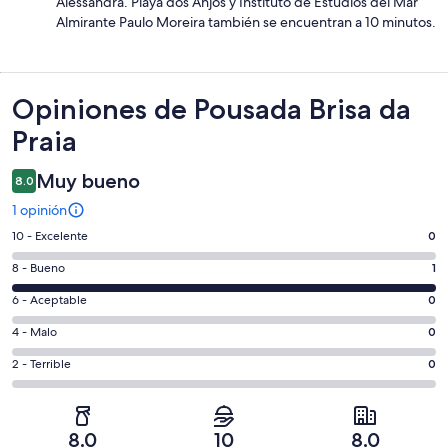
Alessandra. Playa dos Anjos y Instituto de Estudios del Mar
Almirante Paulo Moreira también se encuentran a 10 minutos.
Opiniones
Opiniones de Pousada Brisa da
Praia
Muy bueno
8.0
1 opinión
Puntuación
10 - Excelente
0
de
Puntuación
8 - Bueno
1
10,
de
es
Puntuación
6 - Aceptable
0
8,
decir,
de
es
Puntuación
4 - Malo
0
Excelente.
6,
decir,
de
Basada
es
Puntuación
2 - Terrible
0
Bueno.
4,
en
decir,
de
Basada
es
0
Aceptable.
2,
en
decir,
de
Basada
es
1
Malo.
8.0
10
8.0
1