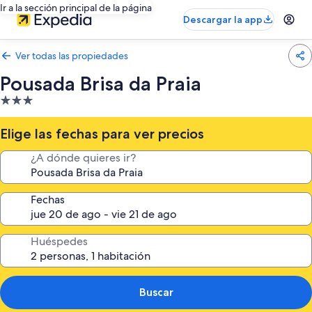
Ir a la sección principal de la página
Descargar la app
Ver todas las propiedades
Pousada Brisa da Praia
Propiedad
de
3.0
Elige las fechas para ver precios
estrellas
¿A dónde quieres ir?
Fechas
Huéspedes
Buscar