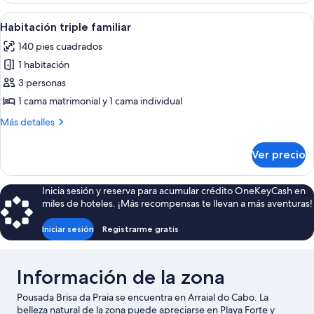
clásica
Abrir
Una habitación con dos camas individu
5
Habitación triple familiar
todas
140 pies cuadrados
las
1 habitación
fotos
de
3 personas
Habitación
1 cama matrimonial y 1 cama individual
triple
Más
Más detalles
familiar
detalles
sobre
Ver precio
Habitación
triple
familiar
Inicia sesión y reserva para acumular crédito OneKeyCash en
miles de hoteles. ¡Más recompensas te llevan a más aventuras!
Iniciar sesión
Registrarme gratis
Información de la zona
Pousada Brisa da Praia se encuentra en Arraial do Cabo. La
belleza natural de la zona puede apreciarse en Playa Forte y