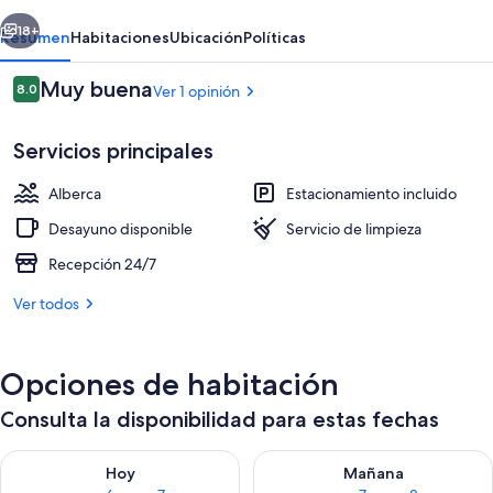
Praia
erior
Siguiente
18+
Resumen
Habitaciones
Ubicación
Políticas
Opiniones
Muy buena
8.0
Ver 1 opinión
8.0 de 10,
Servicios principales
Alberca
Estacionamiento incluido
Desayuno disponible
Servicio de limpieza
Recepción 24/7
Habitación triple familiar | Wifi
Ver todos
Opciones de habitación
Consulta la disponibilidad para estas fechas
Consulta la disponibilidad para hoy ago 6 - ago 7
Consulta la disponibilidad pa
Hoy
Mañana