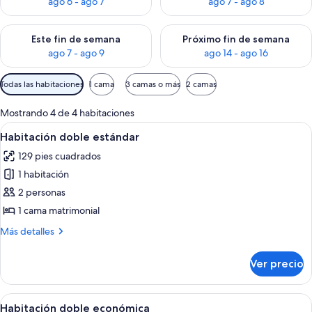
ago 6 - ago 7
ago 7 - ago 8
Consulta la disponibilidad para este fin de semana ago 7 - ag
Consulta la disponibilidad par
Este fin de semana
Próximo fin de semana
ago 7 - ago 9
ago 14 - ago 16
Filtros
Todas las habitaciones
1 cama
3 camas o más
2 camas
disponibles
para
Mostrando 4 de 4 habitaciones
las
Abrir
Un dormitorio con cama, un refrigera
5
Habitación doble estándar
habitaciones
todas
129 pies cuadrados
las
1 habitación
fotos
de
2 personas
Habitación
1 cama matrimonial
doble
Más
Más detalles
estándar
detalles
sobre
Ver precio
Habitación
doble
estándar
Abrir
Un dormitorio con una cama, un venti
4
Habitación doble económica