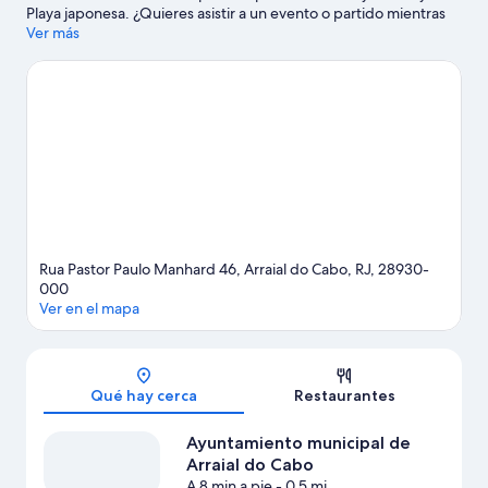
Playa japonesa. ¿Quieres asistir a un evento o partido mientras
estás en la ciudad? Consulta el calendario de Estadio
Ver más
Hermenegildo Barcellos o Estadio municipal Alair Correia.
Visita
nuestra guía de Arraial do Cabo
Ver más pousadas en Arraial do Cabo
Rua Pastor Paulo Manhard 46, Arraial do Cabo, RJ, 28930-
000
Ver en el mapa
Sección del mapa
Qué hay cerca
Restaurantes
Ayuntamiento municipal de
Arraial do Cabo
A 8 min a pie
- 0.5 mi