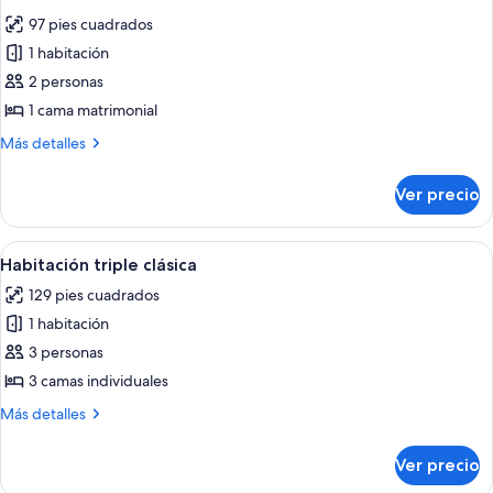
todas
97 pies cuadrados
las
1 habitación
fotos
de
2 personas
Habitación
1 cama matrimonial
doble
Más
Más detalles
económica
detalles
sobre
Ver precio
Habitación
doble
económica
Abrir
Una habitación con dos camas de mader
3
Habitación triple clásica
todas
129 pies cuadrados
las
1 habitación
fotos
de
3 personas
Habitación
3 camas individuales
triple
Más
Más detalles
clásica
detalles
sobre
Ver precio
Habitación
triple