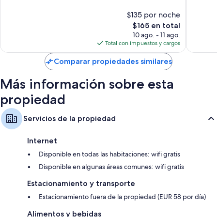
10,
10,
Atenas
Magnífico,
Excelent
$135 por noche
1,227
1,492
El
$165 en total
opiniones
opinion
precio
10 ago. - 11 ago.
actual
Total con impuestos y cargos
es
de
Comparar propiedades similares
$165
Más información sobre esta
propiedad
Servicios de la propiedad
Internet
Disponible en todas las habitaciones: wifi gratis
Disponible en algunas áreas comunes: wifi gratis
Estacionamiento y transporte
Estacionamiento fuera de la propiedad (EUR 58 por día)
Alimentos y bebidas