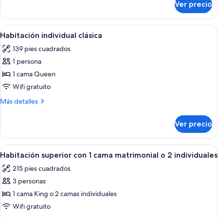
Ver precio
Habitación
cama
clásica
matrimonial
con
Abrir
Una habitación de hotel con una cama 
o
4
1
Habitación individual clásica
todas
cama
2
139 pies cuadrados
matrimonial
las
individuales
o
1 persona
fotos
2
de
1 cama Queen
individuales
Habitación
Wifi gratuito
individual
Más
Más detalles
clásica
detalles
sobre
Ver precio
Habitación
individual
clásica
Abrir
Una habitación de hotel con una cama, 
5
Habitación superior con 1 cama matrimonial o 2 individuales
todas
215 pies cuadrados
las
3 personas
fotos
de
1 cama King o 2 camas individuales
Habitación
Wifi gratuito
superior