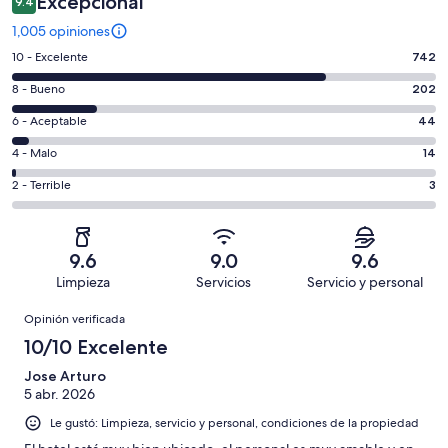
Excepcional
9.4
1,005 opiniones
Puntuación
10 - Excelente
742
de
Puntuación
8 - Bueno
202
10,
de
es
Puntuación
6 - Aceptable
44
8,
decir,
de
es
Puntuación
4 - Malo
14
Excelente.
6,
decir,
de
Basada
es
Puntuación
2 - Terrible
3
Bueno.
4,
en
decir,
de
Basada
es
742
Aceptable.
2,
en
decir,
de
Basada
es
202
Malo.
9.6
9.0
9.6
1005
en
decir,
de
Basada
Limpieza
Servicios
Servicio y personal
opiniones
44
Terrible.
1005
en
Opiniones
de
Basada
opiniones
Opinión verificada
14
1005
en
de
10/10 Excelente
opiniones
3
1005
de
Jose Arturo
opiniones
5 abr. 2026
1005
opiniones
Le gustó: Limpieza, servicio y personal, condiciones de la propiedad