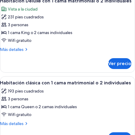
Habitación Deluxe con 1 cama matrimonial o 2 individuales
todas
Vista a la ciudad
las
231 pies cuadrados
fotos
de
3 personas
Habitación
1 cama King o 2 camas individuales
Deluxe
Wifi gratuito
con
Más
Más detalles
1
detalles
cama
sobre
Ver precio
Habitación
matrimonial
Deluxe
o
con
Abrir
Una habitación de hotel con una cama, 
2
4
1
Habitación clásica con 1 cama matrimonial o 2 individuales
todas
individuales
cama
193 pies cuadrados
matrimonial
las
o
3 personas
fotos
2
de
1 cama Queen o 2 camas individuales
individuales
Habitación
Wifi gratuito
clásica
Más
Más detalles
con
detalles
1
sobre