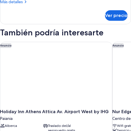
Más
Más detalles
con
detalles
1
sobre
Ver precio
Habitación
cama
superior
matrimonial
con
También podría interesarte
o
1
cama
2
matrimonial
Holiday Inn Athens Attica Av. Airport West by IHG
Nur Edge
individuales
Anuncio
Anuncio
o
2
individuales
Holiday Inn Athens Attica Av. Airport West by IHG
Nur Edge
Paiania
Centro de
Alberca
Traslado del/al
Wifi grat
aeropuerto gratis
Servicio