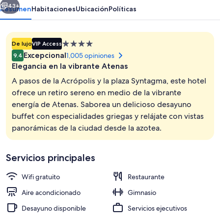
43+
Resumen
Habitaciones
Ubicación
Políticas
Propiedad
De lujo
VIP Access
de
Excepcional
1,005 opiniones
9.4
4.0
Elegancia en la vibrante Atenas
estrellas
A pasos de la Acrópolis y la plaza Syntagma, este hotel
ofrece un retiro sereno en medio de la vibrante
energía de Atenas. Saborea un delicioso desayuno
Restaurante
buffet con especialidades griegas y relájate con vistas
panorámicas de la ciudad desde la azotea.
Servicios principales
Wifi gratuito
Restaurante
Aire acondicionado
Gimnasio
Desayuno disponible
Servicios ejecutivos