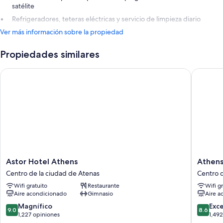
satélite
Refrigeradores, teteras eléctricas y servicio de limpieza diario
Ver más información sobre la propiedad
Propiedades similares
Astor Hotel Athens
Athens 
Astor
Athens
Astor Hotel Athens
Athen
Hotel
Tower
Centro de la ciudad de Atenas
Centro d
Athens
Centro
Wifi gratuito
Restaurante
Wifi g
Centro
de
Aire acondicionado
Gimnasio
Aire a
de
la
la
ciudad
9.0
8.6
Magnífico
Exc
9.0
8.6
ciudad
de
de
de
1,227 opiniones
1,49
de
Atenas