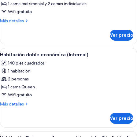
de
1 cama matrimonial y 2 camas individuales
Habitación
Wifi gratuito
familiar,
Más
Más detalles
habitaciones
detalles
conectadas
sobre
Ver precio
Habitación
familiar,
habitaciones
Abrir
Una habitación de hotel con una cama 
4
conectadas
Habitación doble económica (Internal)
todas
140 pies cuadrados
las
1 habitación
fotos
de
2 personas
Habitación
1 cama Queen
doble
Wifi gratuito
económica
Más
Más detalles
(Internal)
detalles
sobre
Ver precio
Habitación
doble
económica
Abrir
Habitación de hotel con cama, escritori
6
(Internal)