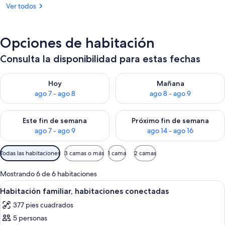
Ver todos
Opciones de habitación
Consulta la disponibilidad para estas fechas
Consulta la disponibilidad para hoy ago 7 - ago 8
Consulta la disponibilidad pa
Hoy
Mañana
ago 7 - ago 8
ago 8 - ago 9
Consulta la disponibilidad para este fin de semana ago 7 - ag
Consulta la disponibilidad par
Este fin de semana
Próximo fin de semana
ago 7 - ago 9
ago 14 - ago 16
Filtros
Todas las habitaciones
3 camas o más
1 cama
2 camas
disponibles
para
Mostrando 6 de 6 habitaciones
las
Abrir
Habitación de hotel con cama, escritori
9
Habitación familiar, habitaciones conectadas
habitaciones
todas
377 pies cuadrados
las
5 personas
fotos