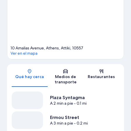
Jardín Nacional de Atenas. A los huéspedes les encanta la
ubicación de este hotel por sus atractivos turísticos. También es
conveniente por el transporte público: la Estación de metro de
Syntagma se encuentra a 3 minutos a pie y la Estación de metro
de Akropoli está a 9 minutos.
Visita nuestra guía de Atenas
10 Amalias Avenue, Athens, Attiki, 10557
Ver en el mapa
Sección del mapa
Qué hay cerca
Medios de
Restaurantes
transporte
Plaza Syntagma
A 2 min a pie
- 0.1 mi
Ermou Street
A 3 min a pie
- 0.2 mi