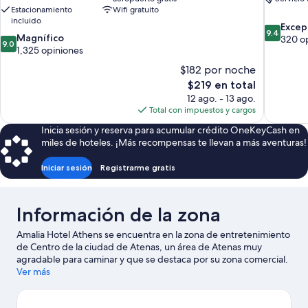
Estacionamiento
Wifi gratuito
incluido
9.4
Excep
9.4
9.0
Magnífico
de
320 o
9.0
de
1,325 opiniones
10,
10,
Excepcion
$182 por noche
Magnífico,
320
El
$219 en total
1,325
opiniones
precio
12 ago. - 13 ago.
opiniones
actual
Total con impuestos y cargos
es
Inicia sesión y reserva para acumular crédito OneKeyCash en
de
miles de hoteles. ¡Más recompensas te llevan a más aventuras!
$219
Iniciar sesión
Registrarme gratis
Información de la zona
Amalia Hotel Athens se encuentra en la zona de entretenimiento
de Centro de la ciudad de Atenas, un área de Atenas muy
agradable para caminar y que se destaca por su zona comercial.
Museo Benaki y Museo de la Acrópolis son lugares culturales
Ver más
destacados, y los turistas que quieran ir de compras pueden
visitar Ermou Street y Mercadillo de Monastiraki. No te pierdas